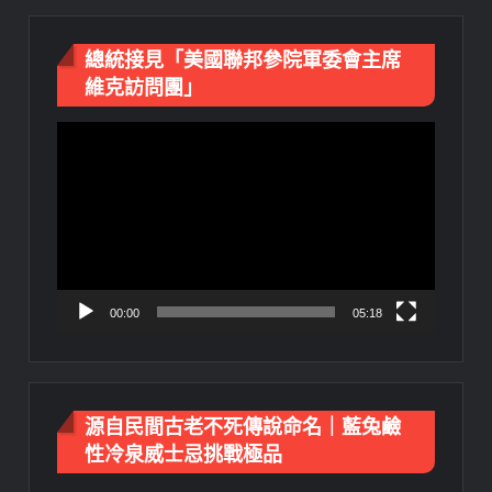
總統接見「美國聯邦參院軍委會主席
維克訪問團」
視
訊
播
放
器
00:00
05:18
源自民間古老不死傳說命名｜藍兔鹼
性冷泉威士忌挑戰極品