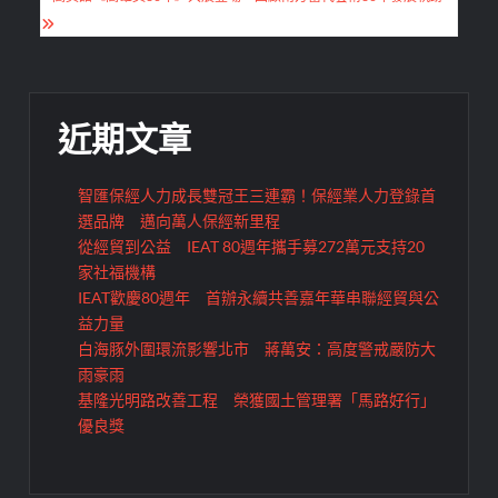
導
覽
近期文章
智匯保經人力成長雙冠王三連霸！保經業人力登錄首
選品牌 邁向萬人保經新里程
從經貿到公益 IEAT 80週年攜手募272萬元支持20
家社福機構
IEAT歡慶80週年 首辦永續共善嘉年華串聯經貿與公
益力量
白海豚外圍環流影響北市 蔣萬安：高度警戒嚴防大
雨豪雨
基隆光明路改善工程 榮獲國土管理署「馬路好行」
優良獎