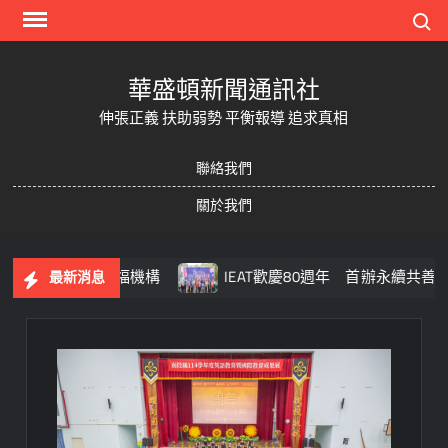
Skip
Search
to
content
華盛頓新聞通訊社
伸張正義 扶助弱勢 平衡報導 追求真相
聯絡我們
關於我們
20家社福機構
IEAT歡慶80週年 首辦永續共善嘉年華串聯
最新消息