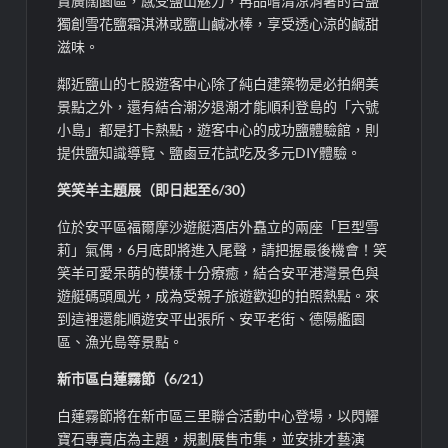
賞廣闊園區，感受鹽山魅力，再品嚐清涼消暑的台鹽
獨創雪花鹽霜淇淋或鹽山鹹冰棒，享受透心涼的鹹甜
滋味。
鄰近鹽山的七股遊客中心除了純白建築物是必拍網美
景點之外，還有結合潮汐退潮才能順利登島的「六號
小島」都是打卡熱點，遊客中心的成功鹽體驗館，則
提供鹽知識導覽、鹽鹵豆花試吃及多元DIY體驗。
笑笑羊主題展（即日起至6/30）
位於安平區福爾摩沙遊艇酒店外矗立的兩座「巨型雪
莉」氣偶，6月底即將進入尾聲，請把握最後機會！笑
笑羊可愛呆萌的模樣十分療癒，結合安平港灣景色與
遊艇碼頭風光，成為受親子旅遊歡迎的拍照熱點。來
到這裡還能順遊安平出張所、安平老街、德陽艦園
區、漁光島等景點。
新市區白蓮霧節（6/21）
白蓮霧節將在新市區三里聯合活動中心登場，以閃耀
寶石專賣店為主題，規劃展售市集，並安排才藝演