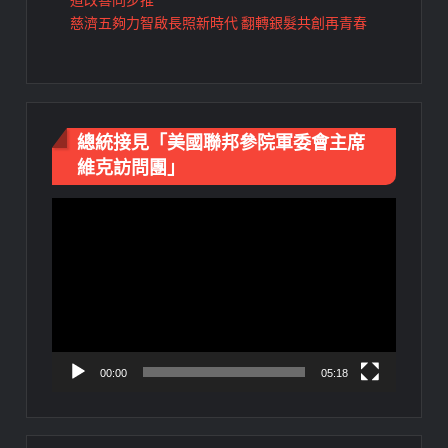
慈濟五夠力智啟長照新時代 翻轉銀髮共創再青春
總統接見「美國聯邦參院軍委會主席
維克訪問團」
視
訊
播
放
器
00:00
05:18