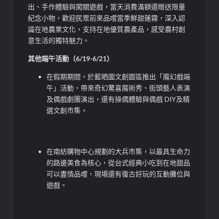
出、手作體驗與闖關遊戲，當天消費滿額還贈送限量
紀念小物，歡迎民眾前來品嚐當季鮮甜蓮霧，深入認
識在地農業文化，支持在地優質農產品，感受農村創
意生活的獨特魅力。
其他端午活動（6/19-6/21）
在假期期間，於藍晒圖文創園區推出「魔幻戲端
午」活動，帶來奇幻驚喜魔術秀、街頭藝人表演
及偶戲劇團演出，還有操偶體驗與偶戲 DIY及精
選文創市集。
在南紡購物中心規劃的大兵市集，以最具生命力
的路邊美食為核心，從台式經典小吃到在地甜品
可以盡情品嚐，現場還有復古好玩的互動攤位與
遊戲。