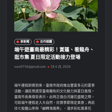
享新聞
合作媒體
端午遊臺南最精彩！賞蓮、看龍舟、
逛市集 夏日限定活動接力登場
sure0736@gmail.com
18 6 月, 2026
端午連假即將到來，臺南市政府推出豐富多元的夏季
活動，讓民眾感受臺南獨有的文化魅力與夏日風情。
臺南市長黃偉哲表示，此時正值白河蓮花盛開之際，
可趁端午連假走入大自然，欣賞季節限定美景；再前
往七股鹽山參與「鹹轉海風祭」，漫步彩虹風車花