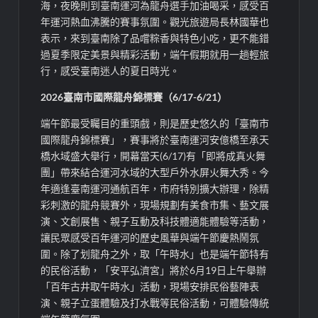
海，夜晚則到臺南運河為龍舟選手加油喝采，感受百
年運河熱血沸騰的賽事氛圍。觀光旅遊局長林國華也
表示，來到臺南除了品嚐粽香與特色小吃，更不能錯
過夏季限定美景與精彩活動，端午假期就用一趟輕旅
行，感受臺南迷人的夏日時光。
2026臺南市國際龍舟錦標賽（6/17-6/21）
端午節最受矚目的重頭戲，則是歷史悠久的「臺南市
國際龍舟錦標賽」，賽事將於臺南運河安億橋至承天
橋水域盛大舉行，開幕當天(6/17)有「即將成真火舞
團」帶來結合運河水域的大型戶外水屏火舞大秀。今
年適逢臺南運河通航百年，市府特別擴大辦理，除精
彩刺激的龍舟競賽外，現場規劃有美食市集、藝文展
演、文創展售、親子互動及科技體適能體驗等活動，
讓民眾感受百年運河的歷史風華與端午節慶熱鬧氛
圍。除了划龍舟之外，取「午時水」也是端午節特有
的民俗活動，「安平弘濟宮」將於6月19日上午舉辦
「百年古井取午時水」活動，現場安排民俗藝陣表
演、親子立蛋體驗及打水戰等民俗活動，可體驗傳統