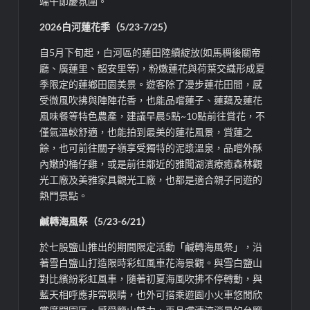
端午節慶氛圍。
2026白河蓮花季（5/23-7/25）
自5月下旬起，白河區的蓮田陸續綻放(如馬稠後關帝
廳、廣蓮里、韶安里等)，粉嫩蓮花與荷葉交織形成夏
季限定的蓮鄉田園美景。遊客除了漫步蓮花田間，感
受微風吹拂與陣陣花香，也能品嚐蓮子、蓮藕及蓮花
風味餐等特色農產，建議早晨5點~10點前往賞花，不
僅氣溫較舒適，也能拍到最美的蓮花風景，賞蓮之
餘，也可前往關子嶺享受獨特的泥漿溫泉，品嚐外酥
內嫩的桶仔雞，或是前往鄰近的雅聞湖濱療癒森林觀
光工廠及美雅家具觀光工廠，也都是適合親子同遊的
熱門景點。
鹹轉海風祭（5/23-6/21）
於七股鹽山推出的期間限定活動「鹹轉海風祭」，沿
著雪白鹽山打造限時彩虹風車花海景觀。與雪白鹽山
對比繽紛彩虹風車，隨著初夏海風吹拂不停轉動，與
藍天相呼應非常吸睛，也外可搭乘遊園小火車悠閒欣