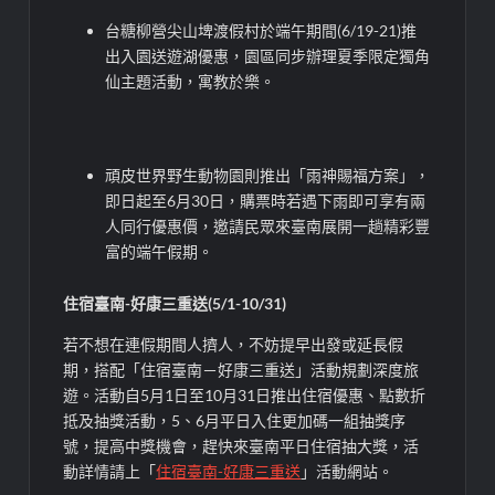
台糖柳營尖山埤渡假村於端午期間(6/19-21)推
出入園送遊湖優惠，園區同步辦理夏季限定獨角
仙主題活動，寓教於樂。
頑皮世界野生動物園則推出「雨神賜福方案」，
即日起至6月30日，購票時若遇下雨即可享有兩
人同行優惠價，邀請民眾來臺南展開一趟精彩豐
富的端午假期。
住宿臺南-好康三重送(5/1-10/31)
若不想在連假期間人擠人，不妨提早出發或延長假
期，搭配「住宿臺南－好康三重送」活動規劃深度旅
遊。活動自5月1日至10月31日推出住宿優惠、點數折
抵及抽獎活動，5、6月平日入住更加碼一組抽獎序
號，提高中獎機會，趕快來臺南平日住宿抽大獎，活
動詳情請上「
住宿臺南-好康三重送
」活動網站。