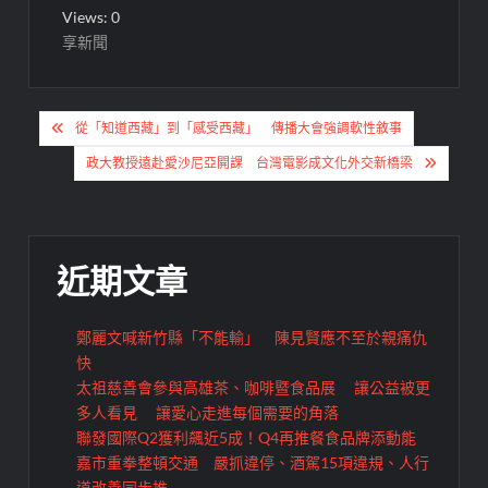
Views: 0
享新聞
文
從「知道西藏」到「感受西藏」 傳播大會強調軟性敘事
章
政大教授遠赴愛沙尼亞開課 台灣電影成文化外交新橋梁
導
覽
近期文章
鄭麗文喊新竹縣「不能輸」 陳見賢應不至於親痛仇
快
太祖慈善會參與高雄茶、咖啡暨食品展 讓公益被更
多人看見 讓愛心走進每個需要的角落
聯發國際Q2獲利飆近5成！Q4再推餐食品牌添動能
嘉市重拳整頓交通 嚴抓違停、酒駕15項違規、人行
道改善同步推