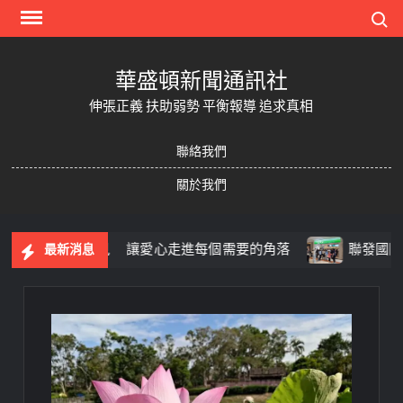
Skip
Search
to
content
華盛頓新聞通訊社
伸張正義 扶助弱勢 平衡報導 追求真相
聯絡我們
關於我們
被更多人看見 讓愛心走進每個需要的角落
聯發國際Q2獲
最新消息