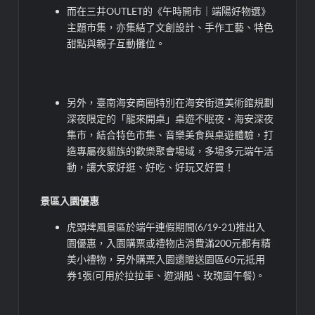
而在三井OUTLET的《午時開市｜端陽好物選》
主題市集，亦集結了文創設計、手作工藝、特色
甜點與親子互動攤位。
另外，臺南海安商圈特別在海安街道美術館規劃
深夜限定的「龍來開桌」桌遊不眠夜‧海安深夜
集市，結合特色市集、音樂美食與桌遊體驗，打
造專屬夜貓族的歡樂聚會場域，多場多元端午活
動，讓大家好逛、好吃、好玩又好買！
景區入園優惠
虎頭埤風景區於端午連假期間(6/19-21)推出入
園優惠，入園購票或禮物店消費滿200元都有精
美小禮物，另外購票入園還贈送園區60元抵用
券1張(可用於拉拉車、遊湖船、玫瑰園午餐)。