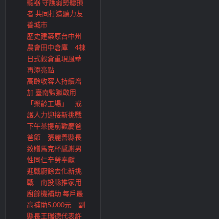
聽器 守護弱勢聽損
者 共同打造聽力友
善城市
歷史建築原台中州
農會田中倉庫 4棟
日式穀倉重現風華
再添亮點
高齡收容人持續增
加 臺南監獄啟用
「樂齡工場」 戒
護人力迎接新挑戰
下午茶提前歡慶爸
爸節 張麗善縣長
致贈馬克杯感謝男
性同仁辛勞奉獻
迎戰廚餘去化新挑
戰 南投縣推家用
廚餘機補助 每戶最
高補助5,000元 副
縣長王瑞德代表許