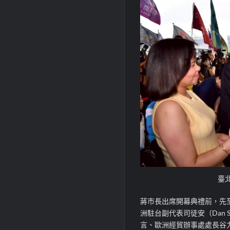
臺
蔣市長出席開幕典禮前，先至荷
洲駐台副代表司徒安（Dan 
言、歐洲經貿辦事處處長谷力哲