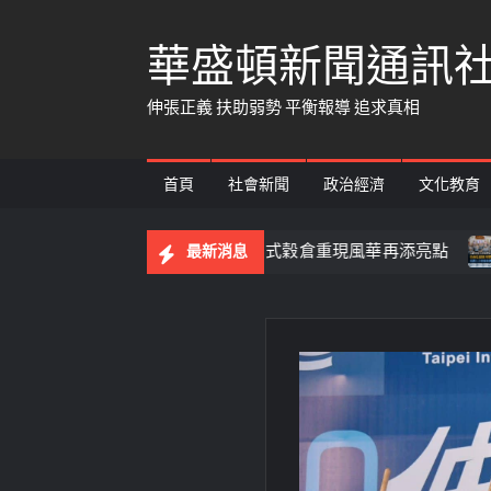
Skip
華盛頓新聞通訊
to
content
伸張正義 扶助弱勢 平衡報導 追求真相
首頁
社會新聞
政治經濟
文化教育
農會田中倉庫 4棟日式穀倉重現風華再添亮點
高齡收容人
最新消息