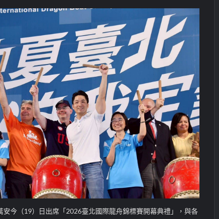
安今（19）日出席「2026臺北國際龍舟錦標賽開幕典禮」，與各