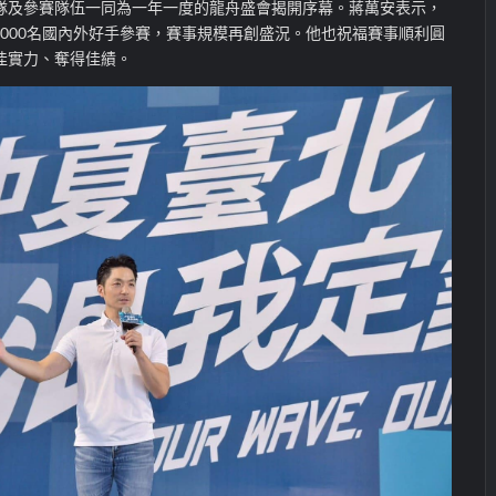
隊及參賽隊伍一同為一年一度的龍舟盛會揭開序幕。蔣萬安表示，
5,000名國內外好手參賽，賽事規模再創盛況。他也祝福賽事順利圓
佳實力、奪得佳績。