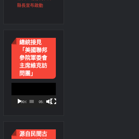
縣長宣布啟動
總統接見
「美國聯邦
參院軍委會
主席維克訪
問團」
視
訊
播
00:00
05:18
放
器
源自民間古