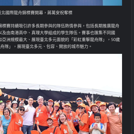
臺北國際龍舟錦標賽開幕，蔣萬安祝奪標
錦標賽持續吸引許多長期參與的隊伍熱情參與，包括長期推廣龍舟
以及由南港高中、真理大學組成的學生隊伍。賽事也匯集不同國
如亞洲規模最大、展現臺北多元面貌的「彩虹重擊龍舟隊」，50歲
ty龍舟隊」，展現臺北多元、包容、開放的城市魅力。