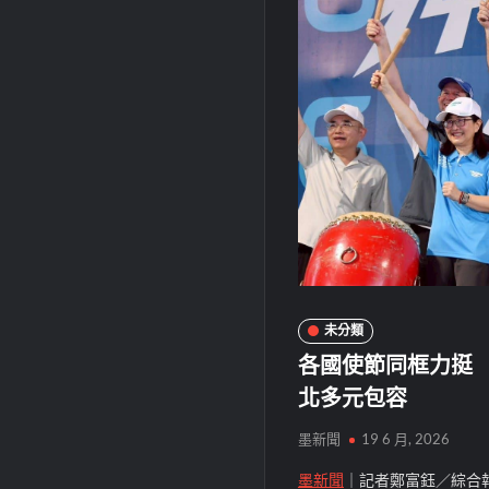
未分類
各國使節同框力挺
北多元包容
墨新聞
19 6 月, 2026
墨新聞
｜記者鄭富鈺／綜合