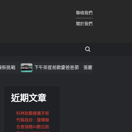
聯絡我們
關於我們
Search for:
下午茶提前歡慶爸爸節 張麗善縣長致贈馬克杯感謝男性同仁辛
近期文章
科林助聽器攜手新
竹縣政府、聲暉聯
合會捐贈AI數位助