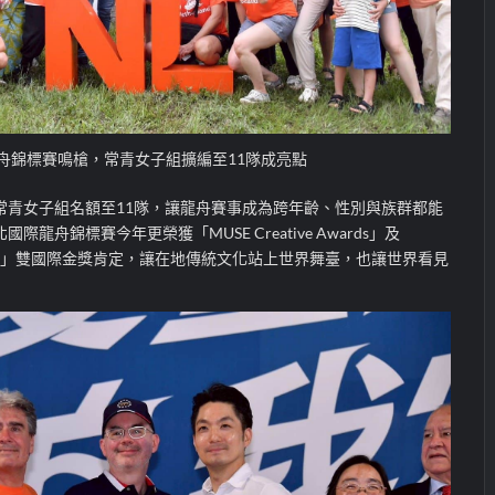
舟錦標賽鳴槍，常青女子組擴編至11隊成亮點
常青女子組名額至11隊，讓龍舟賽事成為跨年齡、性別與族群都能
龍舟錦標賽今年更榮獲「MUSE Creative Awards」及
on Awards」雙國際金獎肯定，讓在地傳統文化站上世界舞臺，也讓世界看見