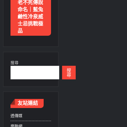
老不死傳說
命名｜藍兔
鹼性冷泉威
士忌挑戰極
品
搜尋
搜
尋
友站連結
透傳媒
樂聯網