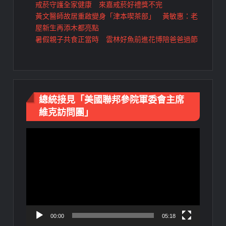
戒菸守護全家健康 來嘉戒菸好禮獎不完
黃文醫師故居重啟變身「津本喫茶部」 黃敏惠：老
屋新生再添木都亮點
暑假親子共食正當時 雲林好魚前進花博陪爸爸過節
總統接見「美國聯邦參院軍委會主席
維克訪問團」
視
訊
播
放
器
00:00
05:18