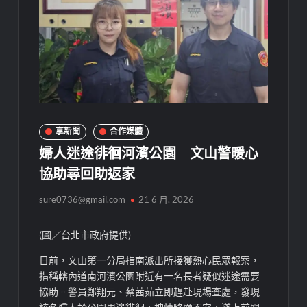
享新聞
合作媒體
婦人迷途徘徊河濱公園 文山警暖心
協助尋回助返家
sure0736@gmail.com
21 6 月, 2026
(圖／台北市政府提供)
日前，文山第一分局指南派出所接獲熱心民眾報案，
指稱轄內道南河濱公園附近有一名長者疑似迷途需要
協助。警員鄭翔元、蔡茜茹立即趕赴現場查處，發現