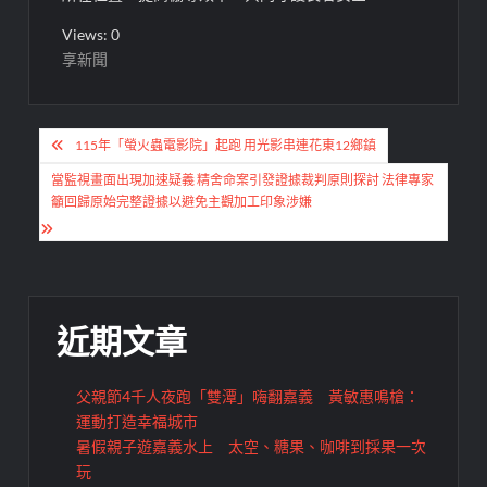
Views: 0
享新聞
文
115年「螢火蟲電影院」起跑 用光影串連花東12鄉鎮
章
當監視畫面出現加速疑義 精舍命案引發證據裁判原則探討 法律專家
導
籲回歸原始完整證據以避免主觀加工印象涉嫌
覽
近期文章
父親節4千人夜跑「雙潭」嗨翻嘉義 黃敏惠鳴槍：
運動打造幸福城市
暑假親子遊嘉義水上 太空、糖果、咖啡到採果一次
玩