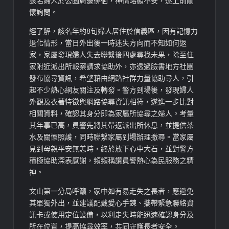
該名婦人於公園周邊徘徊，神情略顯不安，遂上前關
懷詢問。
經了解，該名年約8旬婦人居住於信義區，因有記憶力
退化情形，當日外出後一時迷失方向而不知如何返
家，家屬發現婦人失去聯繫後四處尋找未果，除至住
家附近派出所報案請求協助外，亦透過臉書地方社團
發布協尋資訊，希望藉由網路社群力量協助尋人，引
起不少熱心網友關注及轉發。警方到場後，發現婦人
外觀及衣著特徵與網路協尋資訊相符，遂進一步比對
相關資料，確認其身分即為家屬所協尋之婦人。考量
其年事已高，員警先將其帶返派出所休息，並提供茶
水及關懷照護，同時聯繫家屬到場辦理撤尋。當家屬
見到母親平安無恙時，終於放下心中大石，並對警方
積極協助深表感謝，頻頻稱讚員警熱心為民服務之精
神。
文山第一分局呼籲，家中如有易走失之長者，應避免
其單獨外出，並建議配戴愛心手鍊、攜帶緊急聯絡資
訊卡或使用定位設備，以利走失時能迅速確認身分及
所在位置，提高協尋效率，共同守護長者安全。