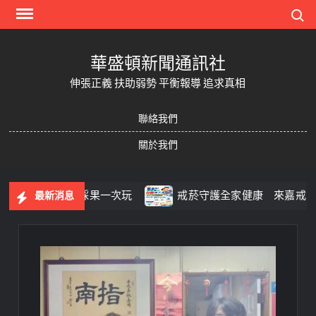
Skip
Search
to
content
華盛頓新聞通訊社
伸張正義 扶助弱勢 平衡報導 追求真相
聯絡我們
關於我們
糖果、咖啡到採果一次玩
戒菸守護全家健康 來嘉戒菸好
最新消息