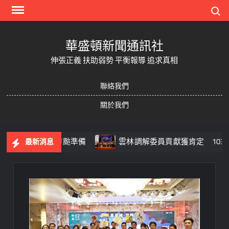
Skip
Search
to
content
華盛頓新聞通訊社
伸張正義 扶助弱勢 平衡報導 追求真相
聯絡我們
關於我們
民眾及早做好防颱準備
雲林調解委員貢獻獲肯定 103位績
最新消息