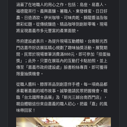
涵蓋了在地職人的用心之作，包括：島座、易嘉人、
福德龍茶行
、義興
嘉釀、薯職
人、
東發蜂蜜
、日日
好
農、日造酒妝、伊米
咖啡、
可味肉
乾、錦龍醬油及
咖
樂彩虹
麵
，
從傳統釀造、精品咖啡到創新零嘴，現場
將呈現嘉義市多元豐富的產業面貌。
市府
建設處表示，
為提升現場互動體驗，台南
新光
西
門店嘉市
好店
展區精心規劃了趣味抽獎活動。展覽
期
間，
民眾於現場單筆消費滿888元，即可參加「
扭蛋抽
獎
」；
此外，
只要在展區內的互動打卡點拍照，並上
傳至「嘉義市政府建設處」
臉書粉絲
專頁，即可獲得
限量抽獎機會。
從
職人醬料
、醇厚茶品到創意伴手禮，每一項商品都
承載著嘉義的城市故事。誠摯邀請民眾把握機會，親
臨「台北國際食品展」
及
「新光三越台南西門店」，
親自體驗這份來自嘉義的職
人初心
，把最「嘉」的風
味帶回家！