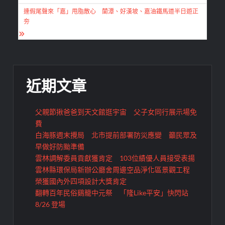
導
連假尾聲來「嘉」甩脂散心 蘭潭、好漢坡、嘉油鐵馬道半日遊正
覽
夯
近期文章
父親節揪爸爸到天文館逛宇宙 父子女同行展示場免
費
白海豚週末攪局 北市提前部署防災應變 籲民眾及
早做好防颱準備
雲林調解委員貢獻獲肯定 103位績優人員接受表揚
雲林縣環保局新辦公廳舍周邊空品淨化區景觀工程
榮獲國內外四項設計大獎肯定
翻轉百年民俗鷄籠中元祭 「隆Like平安」快閃站
8/26 登場