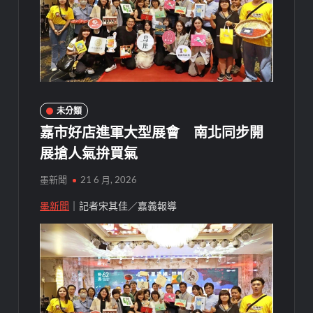
未分類
嘉市好店進軍大型展會 南北同步開
展搶人氣拚買氣
墨新聞
21 6 月, 2026
墨新聞
｜記者宋其佳／嘉義報導