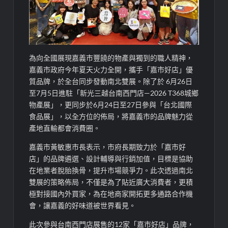
為向全國展現嘉義市豐饒的物產與獨到的
職人
精神，
嘉義市政府今年夏天火力全開，攜手「嘉市好店」優
質品牌，於全台同步發動
南北雙展
。除了於 6月2
6
日
至7月5日進駐「新光三越台南西門店
—
2026 T368城鄉
物產展」，更同步於6月2
4
日至27日參與「台北國際
食品展」，以全方位的佈局，將嘉義
市
的品牌魅力從
產地直輸都會
消費圈。
嘉義市
黃敏惠市長
表示，市府長期致力於「嘉市好
店」的品牌遴選、設計輔導與行銷加值，目標是協助
在地業者脫胎換骨，提升市場競爭力。此次透過
南北
雙展的
策略佈局，不僅是為了貼近廣大消費者，更積
極對接國內外買家，為在地商家開拓更多通路合作機
會，讓嘉義的好味道被世界看見。
此次參與台南西門店展售的12家
「嘉市好店」
品牌，