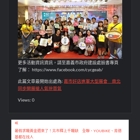
更多活動資訊
資訊
，請
至
嘉義市政府建設
處臉書
專頁
了解
： https://www.facebook.com/cycgeab/
此篇文章最開始出處為:
嘉市好店進軍大型展會 南北
同步開展搶人氣拚買氣
Views: 0
文
章
暑假求職黃金週來了！北市釋上千職缺 全聯、YOUBIKE、肯德
基都在找人