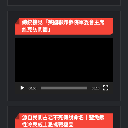
總統接見「美國聯邦參院軍委會主席
維克訪問團」
視
訊
播
放
器
00:00
05:18
源自民間古老不死傳說命名｜藍兔鹼
性冷泉威士忌挑戰極品