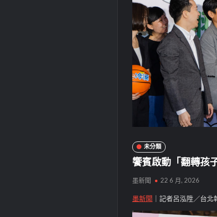
未分類
饗賓啟動「翻轉孩
墨新聞
22 6 月, 2026
墨新聞
｜記者呂泓陞／台北