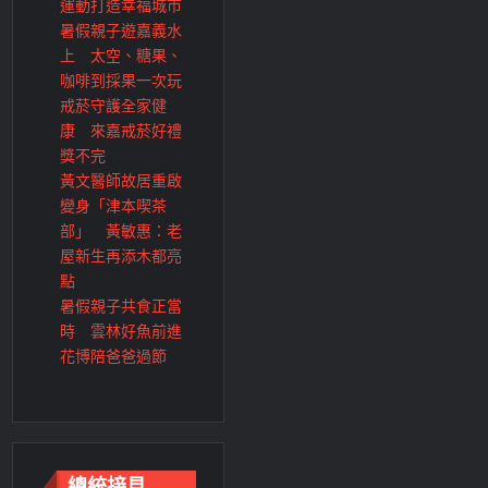
運動打造幸福城市
暑假親子遊嘉義水
上 太空、糖果、
咖啡到採果一次玩
戒菸守護全家健
康 來嘉戒菸好禮
獎不完
黃文醫師故居重啟
變身「津本喫茶
部」 黃敏惠：老
屋新生再添木都亮
點
暑假親子共食正當
時 雲林好魚前進
花博陪爸爸過節
總統接見