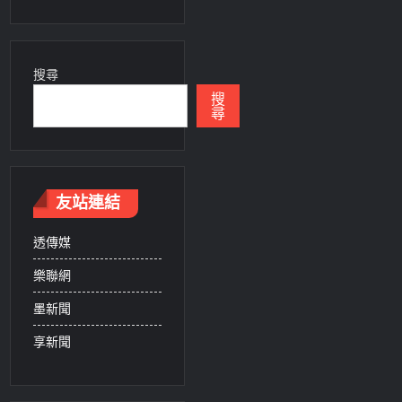
搜尋
搜
尋
友站連結
透傳媒
樂聯網
墨新聞
享新聞