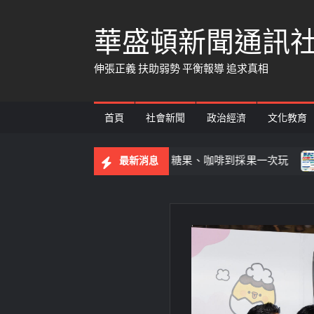
Skip
華盛頓新聞通訊
to
content
伸張正義 扶助弱勢 平衡報導 追求真相
首頁
社會新聞
政治經濟
文化教育
假親子遊嘉義水上 太空、糖果、咖啡到採果一次玩
戒菸
最新消息