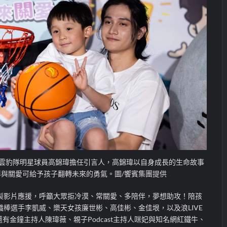
雲豹隊明星球員高錦瑋擔任引言人，高錦瑋以自身成長的生命故事
與關愛可給予孩子翻轉未來的勇氣。圖/饗賓集團提供
製影片應援，呼籲大眾拒冷漠、常關愛、多陪伴，夢想助攻！陪孩
棒選手李凱威、樂天女孩廉世彬、高佳彬、金佳垠，以及浪LIVE
還有金鐘主持人陳瑋薇、親子Podcast主持人咪妃與知名網紅鐵牛、