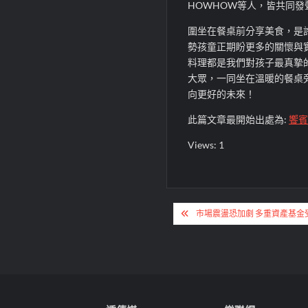
HOWHOW等人，皆共同
圍坐在餐桌前分享美食，是
勢孩童正期盼更多的關懷與
料理都是我們對孩子最真摯
大眾，一同坐在溫暖的餐桌
向更好的未來！
此篇文章最開始出處為:
饗賓
Views: 1
文
市場震盪恐加劇 多重資產基金
章
導
覽