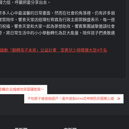
發聲力挺，呼籲把愛分享出去。
許多人心中最溫馨的日常畫面，然而在社會的角落裡，仍有許多弱
實質陪伴。饗食天堂店經理杜宥霖及行政主廚郭錦盛表示，每一道
的祝福，饗食天堂和大家一起為夢想助攻。饗賓集團誠摯邀請社會
旁，將日常生活中的小小舉動轉化為巨大能量，陪伴孩子們勇敢邁
啟動「翻轉孩子未來」公益計畫 受惠兒少規模擴大至4千名
受矚目 這檔績效突圍躍居第一
不怕房子被偷偷過戶！嘉市首創ATM式申辦防詐服務上線