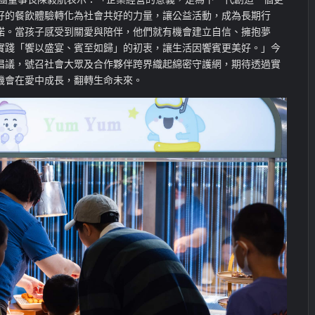
好的餐飲體驗轉化為社會共好的力量，讓公益活動，成為長期行
諾。當孩子感受到關愛與陪伴，他們就有機會建立自信、擁抱夢
實踐「饗以盛宴、賓至如歸」的初衷，讓生活因饗賓更美好。」今
倡議，號召社會大眾及合作夥伴跨界織起綿密守護網，期待透過實
機會在愛中成長，翻轉生命未來。