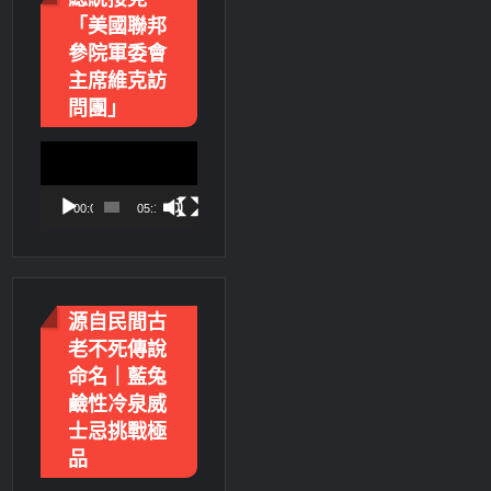
「美國聯邦
參院軍委會
主席維克訪
問團」
視
訊
播
00:00
05:18
放
器
源自民間古
老不死傳說
命名｜藍兔
鹼性冷泉威
士忌挑戰極
品