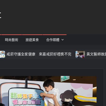
社
時尚藝術
旅遊美食
合作媒體
守護全家健康 來嘉戒菸好禮獎不完
黃文醫師故居重啟變身