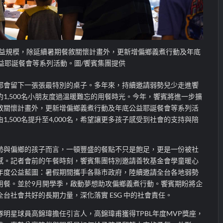
益規模，除延續暑期餐敘關懷計畫外，更新增偏鄉義煮行動及年底
益耶誕餐會等系列活動。圖/饗賓集團提供
都會留下一張張最特別的桌子。多年來，持續邀請弱勢兒少走進饗
1,500名小朋友度過溫暖難忘的用餐時光。今年，饗賓將進一步擴
敘關懷計畫外，更新增偏鄉義煮行動及年底公益耶誕餐會等系列活
,500名提升至4,000名，希望讓更多孩子感受到社會的支持與陪
勢與偏鄉的孩子而言，一頓豐盛的餐點不只是飽足，更是一份被社
感。記者會前的午餐時刻，饗賓集團特別邀請善牧基金會學童暖心
年度公益藍圖：暑假期間攜手各縣市政府，陸續邀請全台各地弱勢
用餐。並於9月開學季，啟動夢想助攻偏鄉義煮行動。饗賓期盼將企
台社會共好的長期力量，深化落實 ESG 中的社會責任。
明星球員高錦瑋擔任引言人，高錦瑋甫獲得TPBL年度MVP獎座，