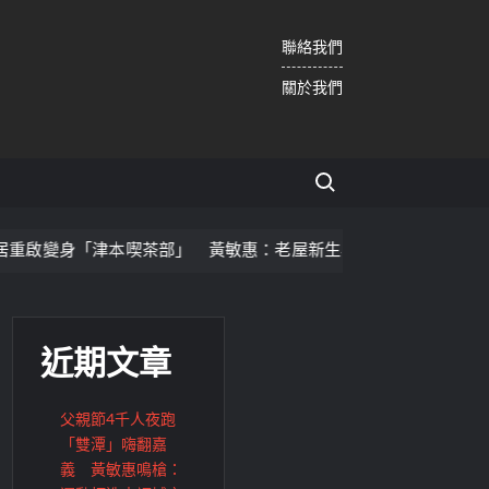
聯絡我們
關於我們
Search for:
「津本喫茶部」 黃敏惠：老屋新生再添木都亮點
暑假親
近期文章
父親節4千人夜跑
「雙潭」嗨翻嘉
義 黃敏惠鳴槍：