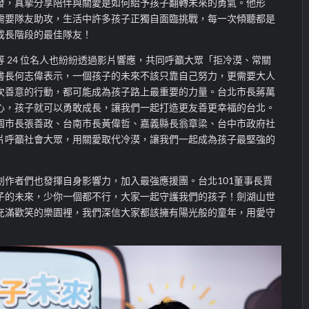
發，真摯分享陪伴與關愛是如何給予孩子翻轉未來的勇氣。他形
需要隊友助攻，生活中許多孩子正獨自面臨挑戰，每一次傾聽都是
成長階段的最佳隊友！
 24 位名人也紛紛透過影片響應，共同呼籲大眾「拒冷漠、常關
書長何志偉表示，一個孩子的未來不該只靠自己努力，更需要大人
次善意的行動，都可能成為孩子路上最重要的力量。台北市長蔣萬
心，孩子就可以勇敢成長，讓我們一起打造更友善更幸福的台北。
園市長張善政、台南市長黃偉哲、嘉義縣長翁章梁、台中市政府社
片呼籲社會大眾，用關愛取代冷漠，讓我們一起成為孩子最堅強的
創作者們也發揮自身影響力，加入最強應援團。台北101董事長賈
子的未來，少你一個都不行，大家一起守護我們的孩子！劍湖山世
充滿歡笑的樂園裡，我們深信大家都該擁有陽光般的童年，用愛守