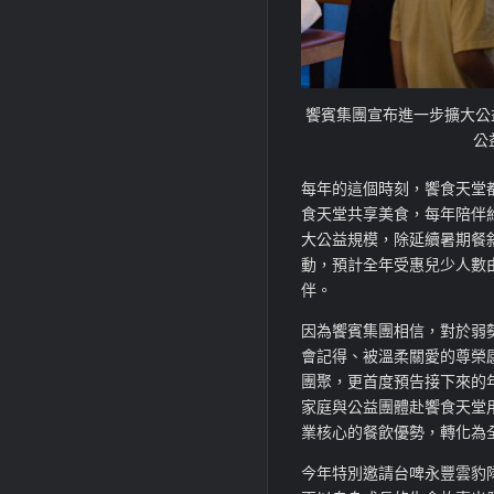
饗賓集團宣布進一步擴大公
公
每年的這個時刻，饗食天堂
食天堂共享美食，每年陪伴約
大公益規模，除延續暑期餐
動，預計全年受惠兒少人數由1
伴。
因為饗賓集團相信，對於弱
會記得、被溫柔關愛的尊榮
團聚，更首度預告接下來的
家庭與公益團體赴饗食天堂
業核心的餐飲優勢，轉化為全
今年特別邀請台啤永豐雲豹隊