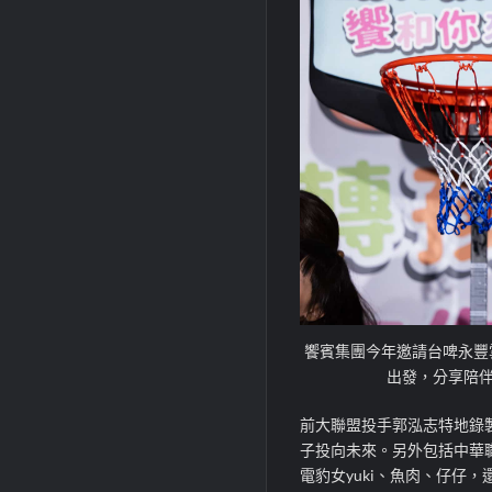
饗賓集團今年邀請台啤永豐
出發，分享陪伴
前大聯盟投手郭泓志特地錄
子投向未來。另外包括中華職
電豹女yuki、魚肉、仔仔，