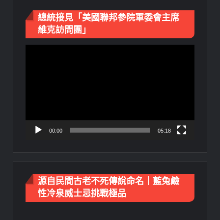
總統接見「美國聯邦參院軍委會主席
維克訪問團」
視
訊
播
放
器
00:00
05:18
源自民間古老不死傳說命名｜藍兔鹼
性冷泉威士忌挑戰極品