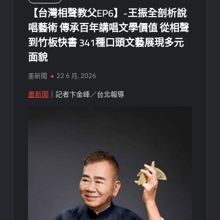
【台灣相聲教父EP6】-王振全剖析說
唱藝術 傳承百年講唱文學價值 從相聲
到竹板快書 341種口頭文藝展現多元
面貌
墨新聞
22 6 月, 2026
墨新聞
｜記者卞金峰／台北報導