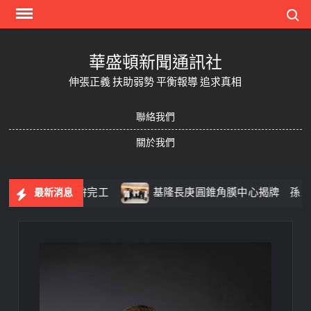
Skip
Search
to
content
華盛頓新聞通訊社
伸張正義 扶助弱勢 平衡報導 追求真相
聯絡我們
關於我們
安全前提拚完工
基隆長庚圓錐角膜中心揭牌 孫啟欽與跨科
最新消息