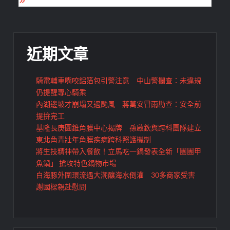
覽
近期文章
騎電輔車嘴咬鋁箔包引警注意 中山警攔查：未違規
仍提醒專心騎乘
內湖邊坡才崩塌又遇颱風 蔣萬安冒雨勘查：安全前
提拚完工
基隆長庚圓錐角膜中心揭牌 孫啟欽與跨科團隊建立
東北角青壯年角膜疾病跨科照護機制
將生技精神帶入餐飲！立馬吃一鍋發表全新「團團甲
魚鍋」 搶攻特色鍋物市場
白海豚外圍環流遇大潮釀海水倒灌 30多商家受害
謝國樑親赴慰問