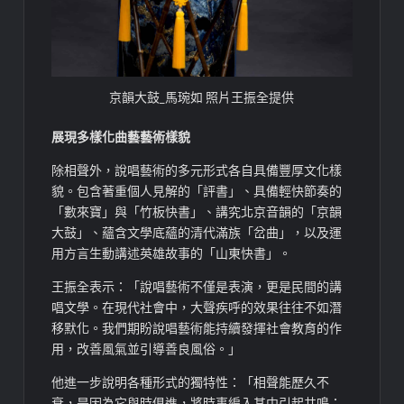
京韻大鼓_馬琬如 照片王振全提供
展現多樣化曲藝藝術樣貌
除相聲外，說唱藝術的多元形式各自具備豐厚文化樣
貌。包含著重個人見解的「評書」、具備輕快節奏的
「數來寶」與「竹板快書」、講究北京音韻的「京韻
大鼓」、蘊含文學底蘊的清代滿族「岔曲」，以及運
用方言生動講述英雄故事的「山東快書」。
王振全表示：「說唱藝術不僅是表演，更是民間的講
唱文學。在現代社會中，大聲疾呼的效果往往不如潛
移默化。我們期盼說唱藝術能持續發揮社會教育的作
用，改善風氣並引導善良風俗。」
他進一步說明各種形式的獨特性：「相聲能歷久不
衰，是因為它與時俱進，將時事編入其中引起共鳴；