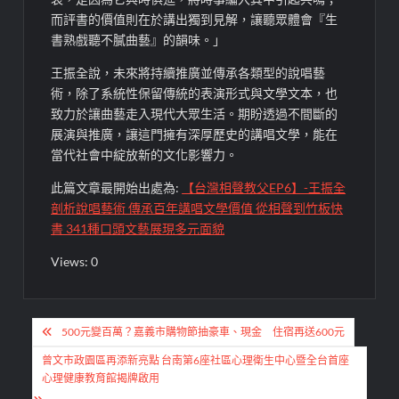
而評書的價值則在於講出獨到見解，讓聽眾體會『生
書熟戲聽不膩曲藝』的韻味。」
王振全說，未來將持續推廣並傳承各類型的說唱藝
術，除了系統性保留傳統的表演形式與文學文本，也
致力於讓曲藝走入現代大眾生活。期盼透過不間斷的
展演與推廣，讓這門擁有深厚歷史的講唱文學，能在
當代社會中綻放新的文化影響力。
此篇文章最開始出處為:
【台灣相聲教父EP6】-王振全
剖析說唱藝術 傳承百年講唱文學價值 從相聲到竹板快
書 341種口頭文藝展現多元面貌
Views: 0
文
500元變百萬？嘉義市購物節抽豪車、現金 住宿再送600元
章
曾文市政園區再添新亮點 台南第6座社區心理衛生中心暨全台首座
導
心理健康教育館揭牌啟用