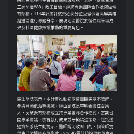
三高防治888」政策目標。經跨專業團隊合作及突破現
有架構，114年計畫評核榮獲高分並受健保署高屏業務
組邀請進行專題分享，展現地區醫院於慢性病管理成
效及社區健康照護推動的重要角色。
民生醫院表示，本計畫推動初期曾面臨民眾不瞭解、
參與意願低落等挑戰，經由副院長李明義擔任召集
人，突破既有架構成立跨專業團隊合作模式，定期召
開專案會議，檢視執行成果並研擬精進策略。包括透
過資訊系統主動提示、醫師說明收案目的、個管師提
供生活習慣諮商與衛教、24小時電話諮詢專線與會員