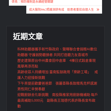
啓堯：預防機制是永續經營關鍵
導
成大醫院PAC照護深耕有成 助患者重拾自理人生
覽
近期文章
科林助聽器攜手新竹縣政府、聲暉聯合會捐贈AI數位
助聽器 守護弱勢聽損者 共同打造聽力友善城市
歷史建築原台中州農會田中倉庫 4棟日式穀倉重現
風華再添亮點
高齡收容人持續增加 臺南監獄啟用「樂齡工場」 戒
護人力迎接新挑戰
下午茶提前歡慶爸爸節 張麗善縣長致贈馬克杯感謝
男性同仁辛勞奉獻
迎戰廚餘去化新挑戰 南投縣推家用廚餘機補助 每戶
最高補助5,000元 副縣長王瑞德代表許縣長宣布啟
動