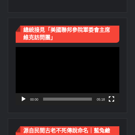
總統接見「美國聯邦參院軍委會主席
維克訪問團」
視
訊
播
放
器
00:00
05:18
源自民間古老不死傳說命名｜藍兔鹼