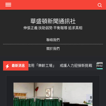
Skip
Search
to
content
華盛頓新聞通訊社
伸張正義 扶助弱勢 平衡報導 追求真相
聯絡我們
關於我們
 臺南監獄啟用「樂齡工場」 戒護人力迎接新挑戰
下午茶
最新消息