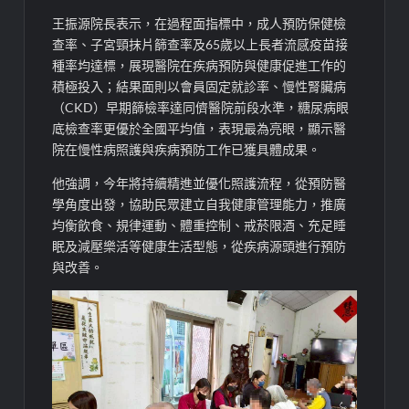
王振源院長表示，在過程面指標中，成人預防保健檢
查率、子宮頸抹片篩查率及65歲以上長者流感疫苗接
種率均達標，展現醫院在疾病預防與健康促進工作的
積極投入；結果面則以會員固定就診率、慢性腎臟病
（CKD）早期篩檢率達同儕醫院前段水準，糖尿病眼
底檢查率更優於全國平均值，表現最為亮眼，顯示醫
院在慢性病照護與疾病預防工作已獲具體成果。
他強調，今年將持續精進並優化照護流程，從預防醫
學角度出發，協助民眾建立自我健康管理能力，推廣
均衡飲食、規律運動、體重控制、戒菸限酒、充足睡
眠及減壓樂活等健康生活型態，從疾病源頭進行預防
與改善。