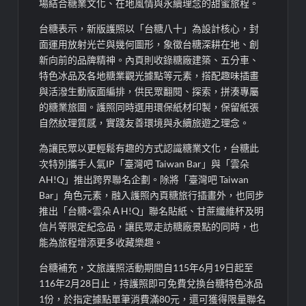
場結合糖業文化、在地風情與永續理念的甜蜜旅程。
台糖表示，新版護照以「台糖八十」為設計核心，封
面運用放射光芒與幾何圖形，象徵台糖深耕在地、創
新向前的品牌精神。內頁則收錄糖廠建築、五分車、
特色冰品及各地糖業觀光據點等元素，搭配趣味插畫
與活潑生動版面編排，供民眾翻閱、探索，拼湊專屬
的糖業旅圖。護照同時選用環保紙材印製，保留紙張
自然紋理質感，實踐友善環境與永續旅遊之理念。
為讓民眾以更輕鬆有趣的方式認識糖業文化，台糖此
次特別攜手人氣IP「臺灣吧 Taiwan Bar」與「雲朵
AH!Q」推出跨界聯名企劃。除將「臺灣吧 Taiwan
Bar」角色元素，融入護照內頁糖旅行插畫外，也同步
推出「台糖×雲朵ＡH!Q」聯名貼紙、甘蔗纖維杯及明
信片等限定紀念品，讓民眾走訪糖廠景點的同時，也
能為旅程增添更多收藏樂趣。
台糖補充，文旅護照活動期間自115年6月19日起至
116年2月28日止，持護照即可免費兌換台糖特色冰品
1份，於指定據點單筆消費滿80元，還可獲得限量聯名