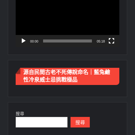
播
放
器
00:00
05:18
源自民間古老不死傳說命名｜藍兔鹼
性冷泉威士忌挑戰極品
搜尋
搜尋