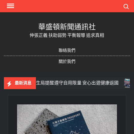
Skip
Search
to
content
華盛頓新聞通訊社
伸張正義 扶助弱勢 平衡報導 追求真相
聯絡我們
關於我們
 嘉義市政府衛生局提醒遵守自用限量 安心出遊健康返國
父
最新消息