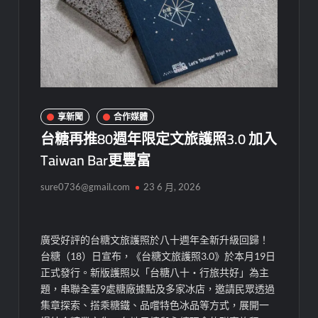
享新聞
合作媒體
台糖再推80週年限定文旅護照3.0 加入
Taiwan Bar更豐富
sure0736@gmail.com
23 6 月, 2026
廣受好評的台糖文旅護照於八十週年全新升級回歸！
台糖（18）日宣布，《台糖文旅護照3.0》於本月19日
正式發行。新版護照以「台糖八十・行旅共好」為主
題，串聯全臺9處糖廠據點及多家冰店，邀請民眾透過
集章探索、搭乘糖鐵、品嚐特色冰品等方式，展開一