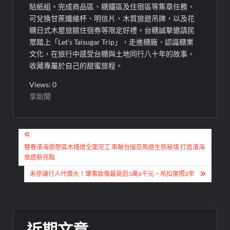
貼紙組。完成商品區、糖鐵區及住宿區等集章任務，
可兌換甘蔗纖維杯、明信片、木質旅遊吊牌，以及花
糖日式木屋旅館住宿券等限定好禮。台糖誠摯邀請民
眾踏上「Let’s Taisugar Trip」，走進糖廠、認識糖業
文化，在旅行中感受台糖與土地同行八十年的故事，
收藏專屬於自己的甜蜜旅程。
Views: 0
享新聞
文
章
雙春濱海遊憩區木棧道全面完工 串聯台版亞馬遜生態秘境 打造濱海
旅遊新亮點
導
未停讓行人代價大！肇事致傷最高罰3萬6千元、吊扣駕照2年
覽
近期文章