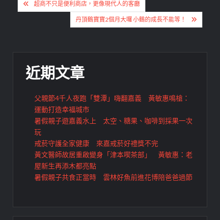
文
超商不只是便利商店，更像現代人的客廳
章
丹頂鶴寶寶2個月大囉 小鶴的成長不能等！
導
覽
近期文章
父親節4千人夜跑「雙潭」嗨翻嘉義 黃敏惠鳴槍：
運動打造幸福城市
暑假親子遊嘉義水上 太空、糖果、咖啡到採果一次
玩
戒菸守護全家健康 來嘉戒菸好禮獎不完
黃文醫師故居重啟變身「津本喫茶部」 黃敏惠：老
屋新生再添木都亮點
暑假親子共食正當時 雲林好魚前進花博陪爸爸過節