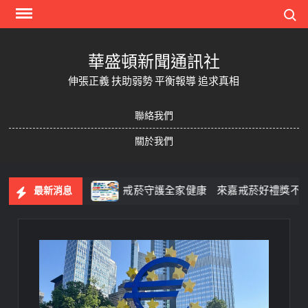
Skip
Search
to
content
華盛頓新聞通訊社
伸張正義 扶助弱勢 平衡報導 追求真相
聯絡我們
關於我們
果一次玩
戒菸守護全家健康 來嘉戒菸好禮獎不完
最新消息