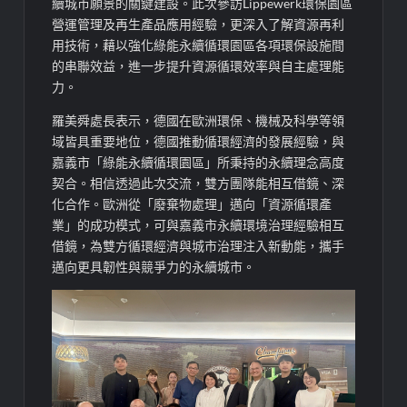
續城市願景的關鍵建設。此次參訪Lippewerk環保園區
營運管理及再生產品應用經驗，更深入了解資源再利
用技術，藉以強化綠能永續循環園區各項環保設施間
的串聯效益，進一步提升資源循環效率與自主處理能
力。
羅美舜處長表示，德國在歐洲環保、機械及科學等領
域皆具重要地位，德國推動循環經濟的發展經驗，與
嘉義市「綠能永續循環園區」所秉持的永續理念高度
契合。相信透過此次交流，雙方團隊能相互借鏡、深
化合作。歐洲從「廢棄物處理」邁向「資源循環產
業」的成功模式，可與嘉義市永續環境治理經驗相互
借鏡，為雙方循環經濟與城市治理注入新動能，攜手
邁向更具韌性與競爭力的永續城市。