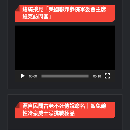
總統接見「美國聯邦參院軍委會主席
維克訪問團」
視
訊
播
放
器
00:00
05:18
源自民間古老不死傳說命名｜藍兔鹼
性冷泉威士忌挑戰極品