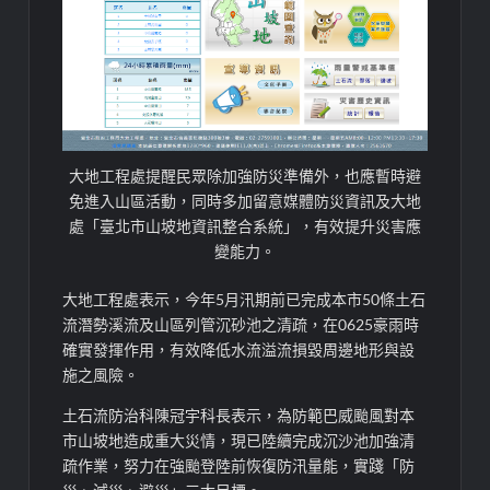
大地工程處提醒民眾除加強防災準備外，也應暫時避
免進入山區活動，同時多加留意媒體防災資訊及大地
處「臺北市山坡地資訊整合系統」，有效提升災害應
變能力。
大地工程處表示，今年5月汛期前已完成本市50條土石
流潛勢溪流及山區列管沉砂池之清疏，在0625豪雨時
確實發揮作用，有效降低水流溢流損毀周邊地形與設
施之風險。
土石流防治科陳冠宇科長表示，為防範巴威颱風對本
市山坡地造成重大災情，現已陸續完成沉沙池加強清
疏作業，努力在強颱登陸前恢復防汛量能，實踐「防