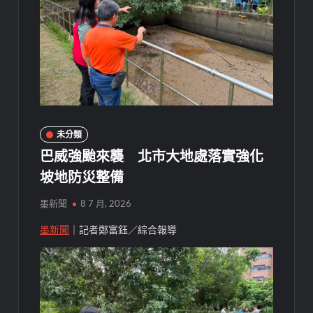
未分類
巴威強颱來襲 北市大地處落實強化
坡地防災整備
墨新聞
8 7 月, 2026
墨新聞
｜記者鄭富鈺／綜合報導