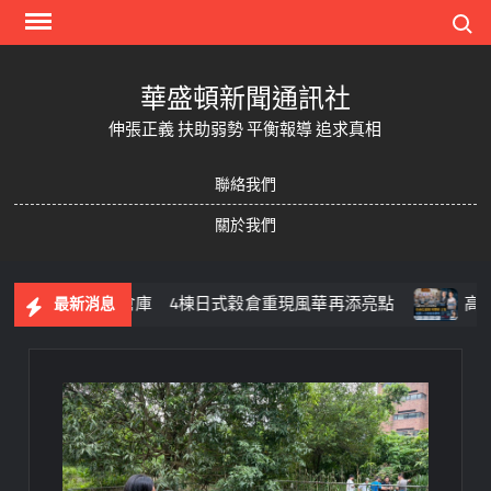
Skip
Search
to
content
華盛頓新聞通訊社
伸張正義 扶助弱勢 平衡報導 追求真相
聯絡我們
關於我們
農會田中倉庫 4棟日式穀倉重現風華再添亮點
高齡收容
最新消息