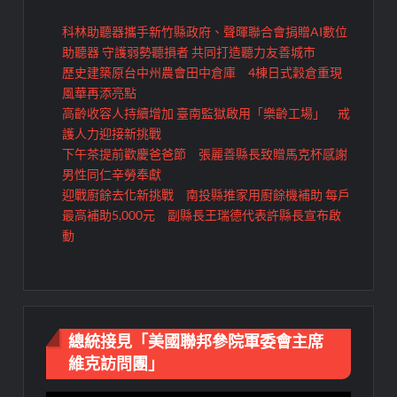
科林助聽器攜手新竹縣政府、聲暉聯合會捐贈AI數位
助聽器 守護弱勢聽損者 共同打造聽力友善城市
歷史建築原台中州農會田中倉庫 4棟日式穀倉重現
風華再添亮點
高齡收容人持續增加 臺南監獄啟用「樂齡工場」 戒
護人力迎接新挑戰
下午茶提前歡慶爸爸節 張麗善縣長致贈馬克杯感謝
男性同仁辛勞奉獻
迎戰廚餘去化新挑戰 南投縣推家用廚餘機補助 每戶
最高補助5,000元 副縣長王瑞德代表許縣長宣布啟
動
總統接見「美國聯邦參院軍委會主席
維克訪問團」