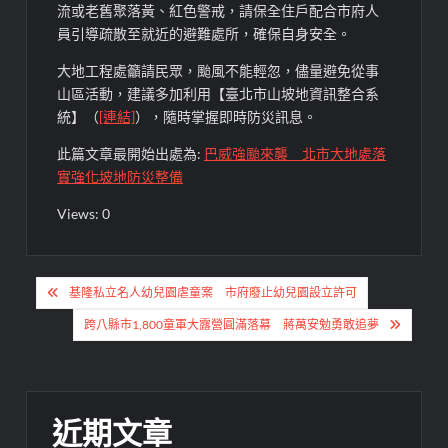
流或老舊聚落黃、紅色警戒，請保全住戶配合市府人
員引導疏散至就近的避難處所，確保自身安全。
大地工程處籲請民眾，颱風不能輕忽，儘量避免從事
山區活動，建議多加利用【臺北市山坡地資訊整合系
統】（
[連結]
），隨時掌握即時防災訊息。
此篇文章最開始出處為:
巴威強颱來襲 北市大地處落
實強化坡地防災整備
Views: 0
文
基隆私立名人幼兒園虐童案 市府廢止幼兒園設立許可
章
跨八縣市1,800童軍大露營圓滿落幕 蔣萬安勉勇敢追夢
導
覽
近期文章