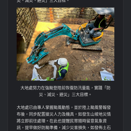
災、減災、避災」三大目標。
大地處努力在強颱登陸前恢復防汛量能，實踐「防
災、減災、避災」三大目標。
大地處已由專人掌握颱風動態，並於陸上颱風警報發
布後，同步配置搶災人力及機具，如發生山坡地災情
將立即前往處理。在此也提醒民眾隨時留意氣象資
訊，提早做好防颱準備，減少災害損失，如發佈土石