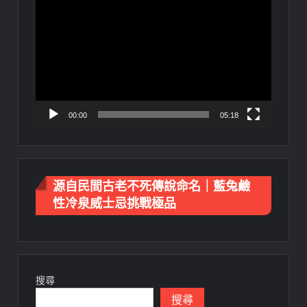
視
訊
播
放
器
00:00
05:18
源自民間古老不死傳說命名｜藍兔鹼
性冷泉威士忌挑戰極品
搜尋
搜尋