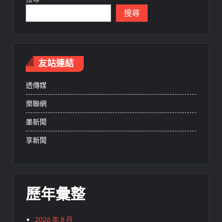
搜尋
友站連結
透傳媒
樂聯網
墨新聞
享新聞
歷年彙整
2026 年 8 月