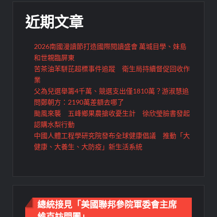
近期文章
2026南國漫讀節打造國際閱讀盛會 萬城目學、妹島
和世親臨屏東
苦茶油苯駢芘超標事件追蹤 衛生局持續督促回收作
業
父為兒選舉籌4千萬、競選支出僅1810萬？游淑慧追
問鄭朝方：2190萬差額去哪了
颱風來襲 五峰鄉果農搶收憂生計 徐欣瑩臉書發起
認購水梨行動
中國人體工程學研究院發布全球健康倡議 推動「大
健康、大養生、大防疫」新生活系統
總統接見「美國聯邦參院軍委會主席
維克訪問團」