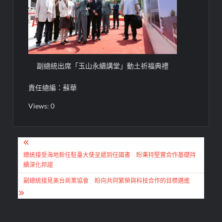
副總統出席「玉山永續講堂」動土祈福典禮
責任總編：蘇華
Views: 0
文
章
總統接受海地新任駐臺大使呈遞到任國書 盼秉持堅實合作基礎持
續深化邦誼
導
副總統接見美台商業協會 盼向共同繁榮與科技合作的目標邁進
覽