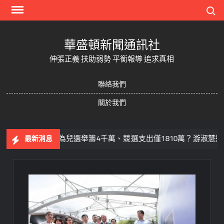
Skip
Search
to
content
華盛頓新聞通訊社
伸張正義 扶助弱勢 平衡報導 追求真相
聯絡我們
關於我們
父為兒選舉籌4千萬、競選支出僅1810萬？游淑慧追問鄭朝
最新消息