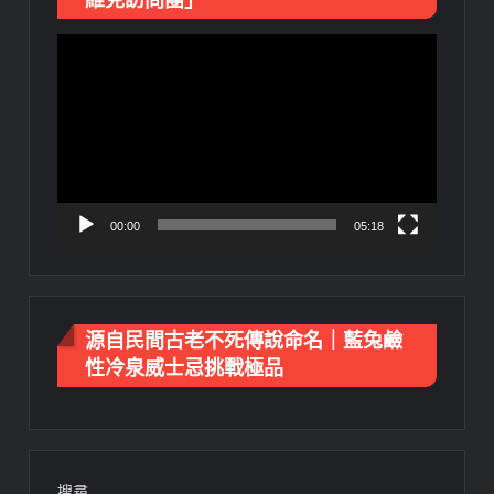
視
訊
播
放
器
00:00
05:18
源自民間古老不死傳說命名｜藍兔鹼
性冷泉威士忌挑戰極品
搜尋