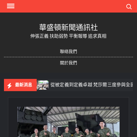
Skip
Search
to
content
華盛頓新聞通訊社
伸張正義 扶助弱勢 平衡報導 追求真相
聯絡我們
關於我們
甲等佳績
從被定義到定義卓越 梵莎爾三度參與全國技能競
最新消息