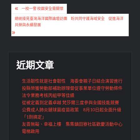
文
一校一警 校園安全需關懷
章
總統接見臺灣海洋國際論壇訪團 盼共同守護海域安全 促進海洋
導
共榮與永續發展
覽
近期文章
生活韌性就是社會韌性 海委會親子日結合演習進行
投縣榮獲勞動部補助辦理督促事業單位遵守勞動條件
法令業務考核丙組甲等佳績
從被定義到定義卓越 梵莎爾三度參與全國技能競賽
公費成人肺炎鏈球菌疫苗政策 8月10日起全面升級
「1劑搞定」
友善無礙、幸福上樓 集集鎮田寮社區歡慶活動中心
電梯啟用