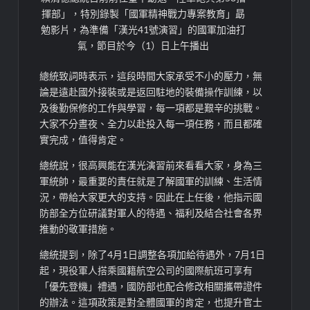
揮部」，特別錄製「國軍精神戰力專案教育」勗
勉影片，為準備「漢光41號演習」的國軍加油打
氣，節目於今（1）日上午播出
總統致詞時表示，這段時間大家承受不小的壓力，無
論是遠赴國外接裝或是返回駐地的裝備操作訓練，以
及後勤保修的工作與學習，每一項都是艱辛的挑戰。
大家不分晝夜、全力以赴投入每一項任務，而且都確
實完成，值得肯定。
總統說，很高興能在漢光演習前來看看大家，身為三
軍統帥，最重要的責任就是了解國軍的訓練、生活情
況，帶給大家更大的支持。因此在上任後，他指示國
防部全方位研議對軍人的待遇、福利及結合社會各界
推動的敬軍措施。
總統提到，除了4月1日調整各項加給待遇外，7月1日
起，現役軍人搭乘國籍航空公司的國際航班可享有
「優先登機」禮遇，國防部也配合修改相關攜帶證件
的辦法。這項政策是對全體國軍的肯定，也提升官士