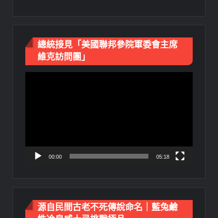
總統接見「美國聯邦參院軍委會主席
維克訪問團」
視
訊
播
放
器
00:00
05:18
源自民間古老不死傳說命名｜藍兔鹼