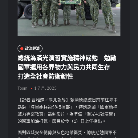
政治經濟
總統為漢光演習實施精神勗勉 勉勵
國軍運用各界物力與民力共同生存
打造全社會防衛韌性
Toomi
1 7 月, 2025
【記者 曹雅婷／臺北報導】賴清德總統日前前往臺中
勗勉「陸軍砲兵第58指揮部」，特別錄製「國軍精神
戰力專案教育」勗勉影片，為準備「漢光41號演習」
的國軍加油打氣，節目於今（1）日上午播出。
面對區域安全情勢與灰色地帶衝突，總統期勉國軍不