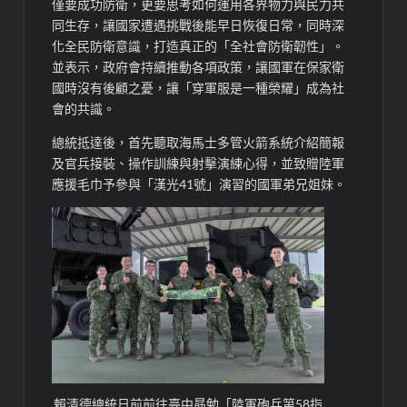
僅要成功防衛，更要思考如何運用各界物力與民力共
同生存，讓國家遭遇挑戰後能早日恢復日常，同時深
化全民防衛意識，打造真正的「全社會防衛韌性」。
並表示，政府會持續推動各項政策，讓國軍在保家衛
國時沒有後顧之憂，讓「穿軍服是一種榮耀」成為社
會的共識。
總統抵達後，首先聽取海馬士多管火箭系統介紹簡報
及官兵接裝、操作訓練與射擊演練心得，並致贈陸軍
應援毛巾予參與「漢光41號」演習的國軍弟兄姐妹。
賴清德總統日前前往臺中勗勉「陸軍砲兵第58指