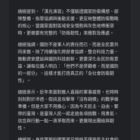
總統提到，「漢光演習」不僅驗證國家防衛構想、部
隊整備、指管協調與後勤支援，更反映整體防衛戰略
的核心，當國家面對區域安全情勢與灰色地帶衝突
時，更需要有完整的「防衛韌性」來應對及應處。
總統強調，國防不是軍人的責任而已，而是全民要共
同承擔。除了持續強化跨部會協調、整合科技力量、
推動資安建設與國防科技創新，更要深化全民防衛意
識，讓每位國人明白：「他們不是旁觀者，而是國防
的一部分」，這樣才能打造真正的「全社會防衛韌
性」。
總統表示，近年來面對敵人直接的軍事威脅，也時時
刻刻對於滲透、假訊息攻擊等「沒有硝煙」的戰爭做
準備。但是大家不用擔心，因為今天民主、自由、繁
榮的臺灣，是臺灣人民一起走過各項挑戰，用勇氣、
信念與行動一點一滴爭取而來，更展現出團結與韌
性。
總統說，身穿軍服的國軍弟兄姐妹不僅是民主社會的