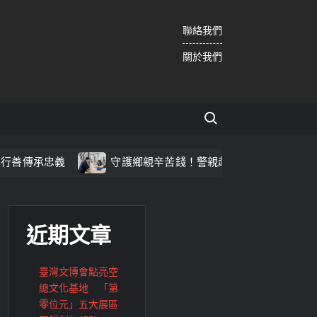
聯絡我們
關於我們
Search for:
忠義
守護鄉親辛苦錢！警親赴農會推廣防詐機制
近期文章
臺灣文博會點亮空
總文化基地 「第
零位元」五大展區