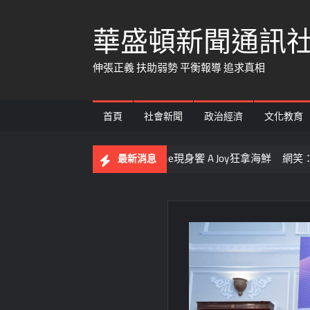
Skip
華盛頓新聞通訊
to
content
伸張正義 扶助弱勢 平衡報導 追求真相
首頁
社會新聞
政治經濟
文化教育
BA灌籃王也來朝聖！LaVine現身饗 A Joy狂拿海鮮 網笑：吃飯免
最新消息