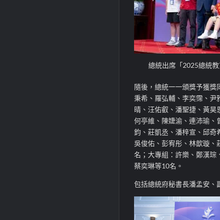
總統出席「2025總統
隨後，總統一一頒獎予獲獎同
秉希、羅弘輔、李奕霈、尹
晴、汪佑叡、潘聖捷、黃昊
何亭維、陳婕渝、連沛瑜、
鈞、莊凱丞、潘梓宣、邱奇
吳俊佑、彭宥彤、林歆璇、
名；大專組：許樂、鄭漢琮
蔡奕琳等10名。
包括總統府秘書長潘孟安、