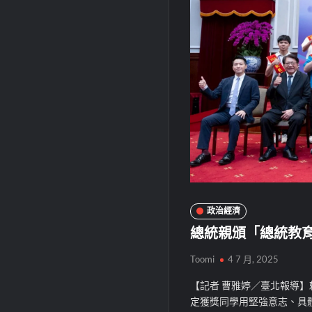
政治經濟
總統親頒「總統教
Toomi
4 7 月, 2025
【記者 曹雅婷／臺北報導】
定獲獎同學用堅強意志、具