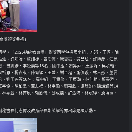
教育獎頒獎典禮」
學。「2025總統教育獎」得獎同學包括國小組：方珩、王諄、陳
雅汕、許知貽、蘇翊捷、曾盼儒、康晉豪、吳昌玹、許博彥、汪麗
恩、曾釩銨、李婭晨等18名；國中組：謝昇舜、王潔沂、吳承翰、
曾祈恩、楊貴東、陳宥穎、田萱、謝至程、游佩璇、林言彤、董晏
希、劉玉婷等18名；高中組：王實修、王辰瀚、林佳勳、蔡秉澄、
莊宇僑、陳柏呈、翼友福、林宇涵、劉嘉欣、盧琮鈞、陳詩涵等14
、林亭萓、林育夙、賴欣儀、鄭成鼎、許汯洧、林宸緯、詹博丞、
副秘書長何志偉及教育部長鄭英耀等亦出席是項活動。