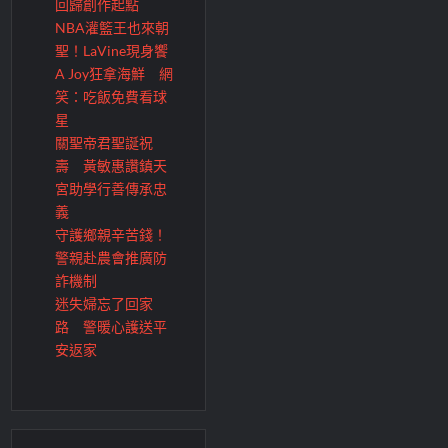
回歸創作起點
NBA灌籃王也來朝
聖！LaVine現身饗
A Joy狂拿海鮮 網
笑：吃飯免費看球
星
關聖帝君聖誕祝
壽 黃敏惠讚鎮天
宮助學行善傳承忠
義
守護鄉親辛苦錢！
警親赴農會推廣防
詐機制
迷失婦忘了回家
路 警暖心護送平
安返家