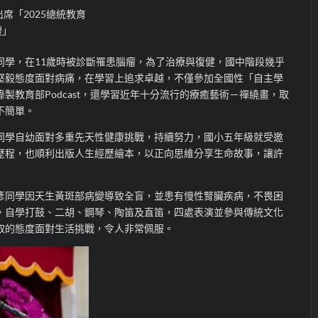
席「2025總統教育
禮」
同學，在11歲時被診斷罹患腦瘤，為了治療與復健，國中階段幾乎
堅毅態度面對病痛，在學習上追求卓越，不僅參加全國性「自主學
製教育部Podcast，還學習近年十分流行的療癒藝術－禪繞畫，取
不簡單。
同學自幼面對多重先天性健康挑戰，持續努力，國小五年級就受邀
歷程，也順利出版人生經歷繪本，以正向思維分享生命故事，讓許
彥同學因天生黃斑部病變導致全盲，並患有慢性腎臟疾病，不畏困
，自學打鼓、二胡、鋼琴、陶笛及直笛，四處表演並參與傳統文化
取的態度面對生活挑戰，令人非常佩服。