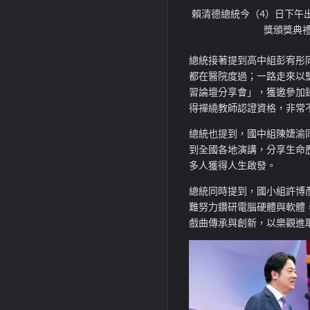
賴清德總統今（4）日下午出
獎頒獎典
總統接著提到高中組彭宥彤
都在醫院度過；一路走來以
習論壇分享會」，獲邀參加錄
得禪繞教師認證資格，非常
總統也提到，國中組陳婕渝
到全國各地演講，分享生命
多人獲得人生啟發。
總統同時提到，國小組許博
難努力鑽研電腦硬體與軟體
戲曲傳承與創新，以樂觀進