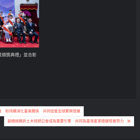
育獎頒獎典禮」並合影
會 盼持續深化臺美關係 共同促進全球繁榮發展
副總統期許土木技師公會成為重要引擎 共同為臺灣產業穩健發展努力