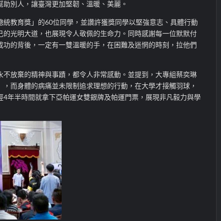
幫助別人，讓臺灣更加堅韌、溫暖、美麗。
總統教育獎」的60位同學，並讚許獲獎同學以堅強意志、具體行動
己的光明大道，也展現令人敬佩的生命力。同時感謝每一位默默付
成功的背後，一定有一雙溫暖的手，在困難及迷惘的時刻，拉他們
永不放棄的精神與事蹟，都令人非常感動。並提到，大專組蔡奕琳
」，而身體的病痛並未限制追求理想的行動，在大學才接觸羽球，
經4年半時間就拿下亞帕運女雙銀牌及帕運門票，展現非凡毅力與學