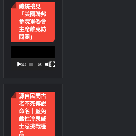
總統接見
「美國聯邦
參院軍委會
主席維克訪
問團」
視
訊
播
00:00
05:18
放
器
源自民間古
老不死傳說
命名｜藍兔
鹼性冷泉威
士忌挑戰極
品