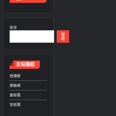
搜尋
搜
尋
友站連結
透傳媒
樂聯網
墨新聞
享新聞