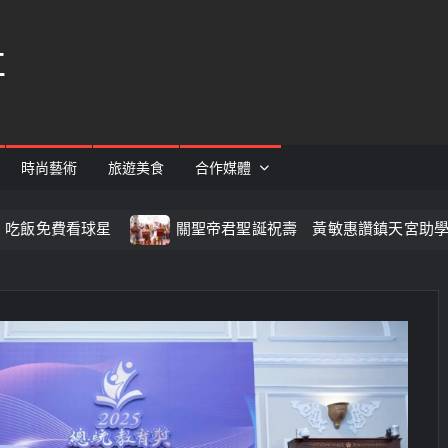
社
時尚藝術
旅遊美食
合作媒體
費看球星
關聖帝君聖誕祝壽 黃敏惠讚鎮天宮助學行善傳承