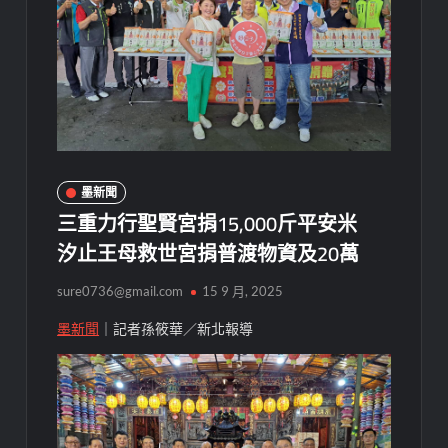
墨新聞
三重力行聖賢宮捐15,000斤平安米
汐止王母救世宮捐普渡物資及20萬
sure0736@gmail.com
15 9 月, 2025
墨新聞
｜記者孫筱華／新北報導