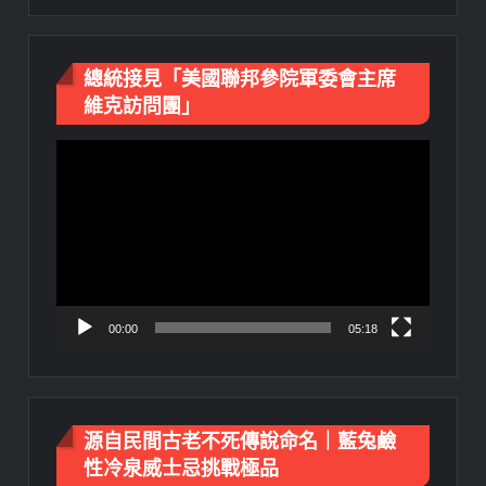
總統接見「美國聯邦參院軍委會主席
維克訪問團」
視
訊
播
放
器
00:00
05:18
源自民間古老不死傳說命名｜藍兔鹼
性冷泉威士忌挑戰極品