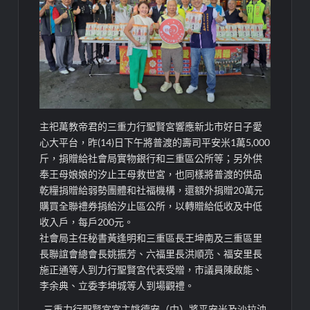
主祀萬教帝君的三重力行聖賢宮響應新北市好日子愛
心大平台，昨(14)日下午將普渡的壽司平安米1萬5,000
斤，捐贈給社會局實物銀行和三重區公所等；另外供
奉王母娘娘的汐止王母救世宮，也同樣將普渡的供品
乾糧捐贈給弱勢團體和社福機構，還額外捐贈20萬元
購買全聯禮券捐給汐止區公所，以轉贈給低收及中低
收入戶，每戶200元。
社會局主任秘書黃逢明和三重區長王坤南及三重區里
長聯誼會總會長姚振芳、六福里長洪順亮、福安里長
施正通等人到力行聖賢宮代表受贈，市議員陳啟能、
李余典、立委李坤城等人到場觀禮。
三重力行聖賢宮宮主姚德安（中）將平安米及沙拉油