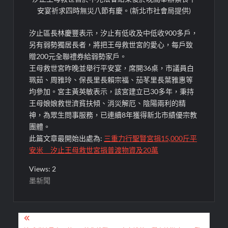
安宴祈求四時無災八節有慶。(新北市社會局提供)
汐止區長林慶豐表示，汐止有低收及中低收900多戶，
另有弱勢獨居長者，將把王母救世宮的愛心，每戶致
贈200元全聯禮券給弱勢家戶。
王母救世宮昨晚並舉行平安宴，席開36桌，市議員白
珮茹、周雅玲、保長里長賴宗福、茄苳里長葉雅惠等
均參加。宮主黃英敏表示，該宮建立已30多年，秉持
王母娘娘救世濟貧扶傾、消災解厄、陰陽兩利的精
神，為眾生問事服務，已連續8年獲得新北市績優宗教
團體。
此篇文章最開始出處為:
三重力行聖賢宮捐15,000斤平
安米 汐止王母救世宮捐普渡物資及20萬
Views: 2
墨新聞
文