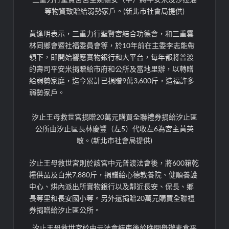
等物資致贈給弱勢家戶。(新北市社會局提供)
黃逢明表示，三重力行聖賢宮結合功德會，和三重雲
林同鄉會暨社福委員會等，於10年前在主委李志能帶
領下，即開始響應實物銀行和大平台，每年都將普渡
的壽司平安米捐贈給市府和公所及當地里辦，以轉贈
給弱勢家庭，迄今累計已捐贈9萬3,600斤，造福許多
弱勢家戶。
汐止王母救世宮捐贈20萬元購買全聯禮券捐給汐止區
公所由汐止區長林慶豐（左5）代收左6為宮主黃英
敏。(新北市社會局提供)
汐止王母救世宮則於該宮中元普渡法會後，將600箱乾
糧供品及白米7,880斤，捐贈給心德教養院、健順養護
中心、烘內派出所實物銀行以及鄰近長安、保長、鄉
長等里和長安國小等。另外還捐贈20萬元購買全聯禮
券捐贈給汐止區公所。
汐止王母救世宮於中元法會結束後於晚間舉辦素食平