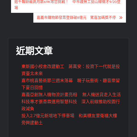
章
逾千職缺最高月薪69K等您挑戰！ 中市護勞工挺山線徵才9/20登
場
導
嘉義市購物節發票登錄破8億元 驚喜加碼獎不停
覽
近期文章
東新國小校舍改建動工 蔣萬安：投資下一代就是投
資臺北未來
嘉市桃喜藝術節三週末落幕 親子玩藝術、聽音樂留
下夏日回憶
嘉義亞創無人機物流計畫亮相 無人機送貨走入生活
科技專才張善霖運用智慧科技 深入前線推助校園行
政減負
投入2.7億元新增地下停車場 和美糖友里衛福大樓
旁興建動土