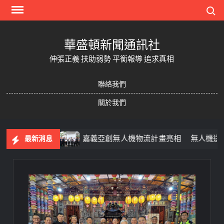
Skip
Search
to
content
華盛頓新聞通訊社
伸張正義 扶助弱勢 平衡報導 追求真相
聯絡我們
關於我們
下夏日回憶
嘉義亞創無人機物流計畫亮相 無人機送貨走
最新消息