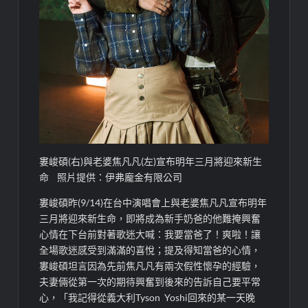
婁峻碩(右)與老婆焦凡凡(左)宣布明年三月將迎來新生
命 照片提供：伊弗龐金有限公司
婁峻碩昨(9/14)在台中演唱會上與老婆焦凡凡宣布明年
三月將迎來新生命，即將成為新手奶爸的他難掩興奮
心情在下台前對著歌迷大喊：我要當爸了！爽啦！讓
全場歌迷感受到滿滿的喜悅；提及得知當爸的心情，
婁峻碩坦言因為先前焦凡凡有兩次假性懷孕的經驗，
夫妻倆從第一次的期待興奮到後來的告訴自己要平常
心，「我記得從義大利Tyson Yoshi回來的某一天晚