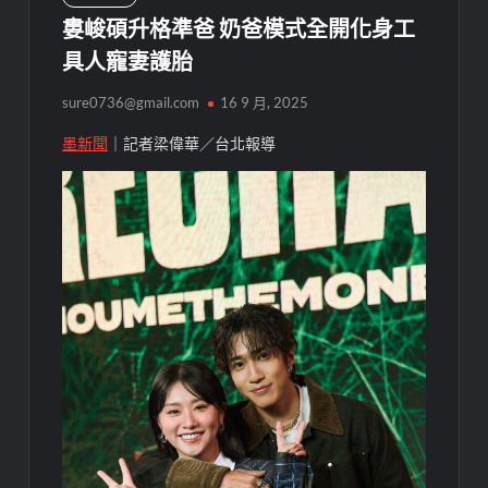
婁峻碩升格準爸 奶爸模式全開化身工
具人寵妻護胎
sure0736@gmail.com
16 9 月, 2025
墨新聞
｜記者梁偉華／台北報導