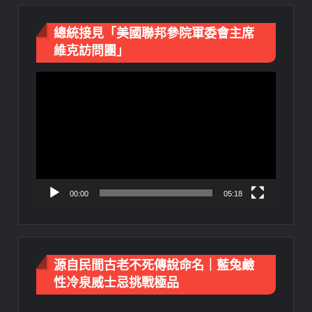
總統接見「美國聯邦參院軍委會主席
維克訪問團」
視
訊
播
放
器
00:00
05:18
源自民間古老不死傳說命名｜藍兔鹼
性冷泉威士忌挑戰極品