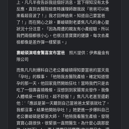
上，凡凡半夜告訴我這個好消息，當下得知沒有太多
反應，直到去醫院檢查時護理師跟我說『爸爸可以進
來看超音波了！』我才回神過來，知道自己要當爸
了！」而在開心之餘，婁峻碩對老婆焦凡凡的身心靈
狀況十分注意，「因為周遭的親友有小產經驗，所以
我們兩個都很小心，也很注意寶寶的健康，每次去產
檢都像是差炸彈一樣緊張。」
婁峻碩演唱會驚喜宣布當爸
照片提供：伊弗龐金有
限公司
而焦凡凡則爆料自己老公婁峻碩得知要當爸的當天竟
「孕吐」的糗事，「他陪我去醫院產檢，確定知道懷
孕的那一天，他回家竟然開始狂吐！當時我們只是去
吃了一個壽喜燒晚餐，沒想到到家腸胃炎發作，我像
人體噴泉一樣狂吐，超不舒服！」焦凡凡老甚至還虧
他：’「應該是第一天聽到自己當爸爸太緊張就吐了，
我都沒事，結果他開始孕吐！」她更進一步爆料自己
老公婁峻碩是緊張大師，「他陪我看醫生產檢，發現
寶寶心跳很快，很緊張一直問醫生，為什麼心跳那麼