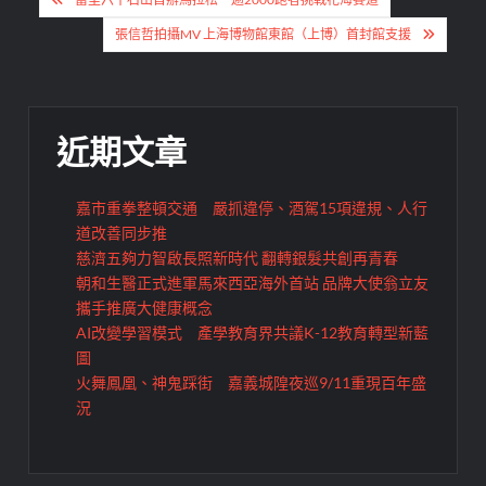
章
張信哲拍攝MV 上海博物館東館（上博）首封館支援
導
覽
近期文章
嘉市重拳整頓交通 嚴抓違停、酒駕15項違規、人行
道改善同步推
慈濟五夠力智啟長照新時代 翻轉銀髮共創再青春
朝和生醫正式進軍馬來西亞海外首站 品牌大使翁立友
攜手推廣大健康概念
AI改變學習模式 產學教育界共議K-12教育轉型新藍
圖
火舞鳳凰、神鬼踩街 嘉義城隍夜巡9/11重現百年盛
況