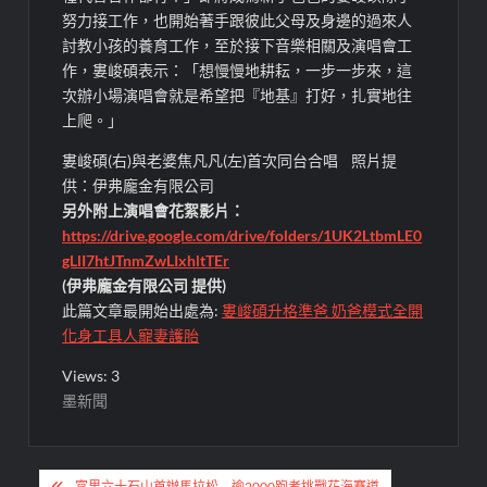
努力接工作，也開始著手跟彼此父母及身邊的過來人
討教小孩的養育工作，至於接下音樂相關及演唱會工
作，婁峻碩表示：「想慢慢地耕耘，一步一步來，這
次辦小場演唱會就是希望把『地基』打好，扎實地往
上爬。」
婁峻碩(右)與老婆焦凡凡(左)首次同台合唱 照片提
供：伊弗龐金有限公司
另外附上演唱會花絮影片：
https://drive.google.com/drive/folders/1UK2LtbmLE0
gLlI7htJTnmZwLIxhltTEr
(伊弗龐金有限公司 提供)
此篇文章最開始出處為:
婁峻碩升格準爸 奶爸模式全開
化身工具人寵妻護胎
Views: 3
墨新聞
文
富里六十石山首辦馬拉松 逾2000跑者挑戰花海賽道