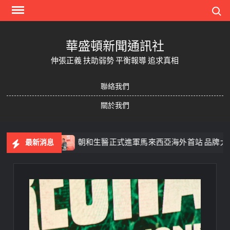
Skip
Search
to
content
華盛頓新聞通訊社
伸張正義 扶助弱勢 平衡報導 追求真相
聯絡我們
關於我們
再青春
朝和生醫正式進軍馬來西亞海外首站 品牌大使翁立
最新消息