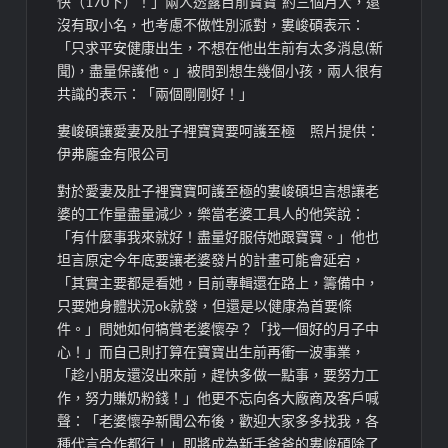
快（170下）！」兩人透露目前寶寶ˋ約三個月大，還
沒有取小名，也考慮不做性別派對，婁峻碩表示：
「只求平安健康出生，不想在他出生前有太多消息(新
聞)，盡量保護他。」被問到想生幾個小孩，兩人很有
共識的表示：「兩個剛剛好！」
婁峻碩讓愛妻及肚子裡寶寶要呵護至極 照片提供：
伊弗龐金有限公司
對於愛妻及肚子裡寶寶呵護至極的婁峻碩坦言想讓老
婆的工作量盡量減少，樂當老婆工具人的他笑說：
「有什麼事我來就好！盡量好服侍她跟寶寶。」他也
坦言原定今年底要讓老婆發片的計畫可能會延宕，
「其實主要都是看她，目前專輯還在路上，籌備中，
只要她身體狀況ok就發，但還是以健康為首要條
件。」問她如何犒賞老婆懷孕？「找一個好的月子中
心！」而自己則打算在寶寶出生前再衝一波事業，
「趁小朋友還沒出來前，趕快多做一點事，要努力工
作，努力賺奶粉錢！」他更不忘向各大廠商及客戶喊
聲：「老婆懷孕新聞公布後，歡迎大家多多找我，各
種代言合作都行！」即將成為新手爸爸的婁峻碩除了