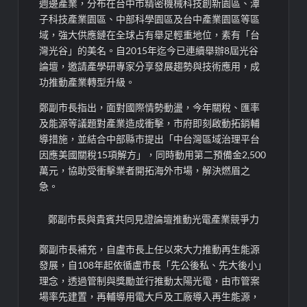
週邊產業，分布在台中市精密機械科技創新園區、潭
子科技產業園區、中部科學園區及台中產業園區等區
域，強大供應鏈在全球占有舉足輕重地位，素有「台
灣光谷」的美名。自2015年迄今已連續舉辦8屆光谷
論壇，邀請產學研專家分享發展趨勢與技術應用，成
功推動產業轉型升級。
鄭副市長指出，面對國際情勢動盪，今年關稅、匯率
及能源等議題對產業造成衝擊，市府即刻啟動拓銷輔
導措施，並結合中部縣市提出「中台灣區域治理平台
因應美國關稅15項解方」，同時動用第二預備金2,500
萬元，協助受衝擊業者開拓海外市場，解決燃眉之
急。
鄭副市長與貴賓共同見證論壇推動光電產業競爭力
鄭副市長補充，自盧市長上任以來大力推動再生能源
發展，自108年起依循盧市長「先公後私、先大後小」
理念，透過管制與獎勵並行推動太陽光電，由市管案
場率先建置，再輔導用電大戶及工廠導入再生能源，