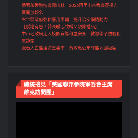
循著茶香跑進雲霧山林 2026阿里山茶香雲徑接力
賽開放報名
彰化縣政府強化警用車輛 提升治安網機動力
【感謝有您！縣長暖心致贈父親節禮品】
中市地政局走入校園宣導租屋安全 教導學子防範租
屋詐騙
跟著大白熊漫遊嘉義市 黃敏惠公布尋熊地圖吸客
總統接見「美國聯邦參院軍委會主席
維克訪問團」
視
訊
播
放
器