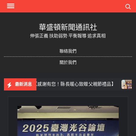
Skip
Search
to
content
華盛頓新聞通訊社
伸張正義 扶助弱勢 平衡報導 追求真相
聯絡我們
關於我們
力
【感謝有您！縣長暖心致贈父親節禮品】
中市
最新消息