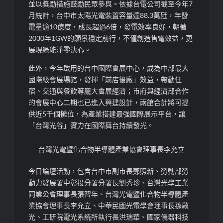
並以獎勵措施鼓勵民眾參與。依據台電公司截至今年7
月統計，台中市太陽光電裝置容量達88.3萬瓩，年發
電量逾10億度，成長超過6倍，發電效率良好，朝著
2030年1GW的願景穩定前行，不僅創造售電效益，更
展現綠能淨零決心。
此外，今年啟用的台中國際會展中心，成為中部最大
國際級會展場館，發揮「前店後廠」效益，帶動住
宿、交通與餐飲等龐大會展經濟；市府與經濟部合作
的會展中心二期也已進入興建設計，兩館合計將可提
供近5千個攤位，為產業搭建最強國際展示平台，讓
「台灣光谷」實力在國際舞台持續發光。
台灣光電暨化合物半導體產業協會理事長李允立
今日論壇活動，包含台中市副市長鄭照新、勞動部勞
動力發展署中彰投分署分署長劉秀珍、台灣光學工業
同業公會理事長張智年、台灣光電暨化合物半導體產
業協會理事長李允立、中華民國光電學會理事長孫啟
光、工研院電光系統所執行長洪瑞華、國家儀器科技