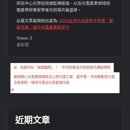
研究中心光學技術總監陳銘福，以及光電產業領域相
關產學研專家學者均到場共襄盛舉。
此篇文章最開始出處為:
2025台灣光谷論壇今登場 鄭
副市長：提升光電產業競爭力
Views: 3
墨新聞
文
低碳中秋「無煙團聚」！ 中市府推賞月賞景取代傳統烤肉
章
議員關心大里掩埋場與文山焚化爐工程 盧市長：市府推動焚化爐
導
汰舊換新、確保可長治久安處理垃圾
覽
近期文章