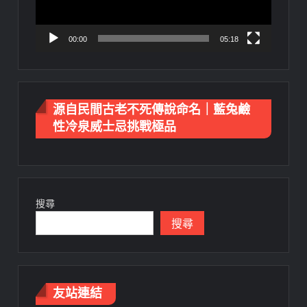
00:00
05:18
源自民間古老不死傳說命名｜藍兔鹼
性冷泉威士忌挑戰極品
搜尋
搜尋
友站連結