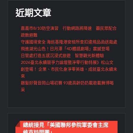
近期文章
嘉義市8/10防空演習 行動網路將降速 籲民眾配合
疏散避難
守護國境安全 海巡基隆港安檢所查扣違規品函送裁處
飛進湖光山色！日月潭「4D體感劇場」震撼登場
日管處打造五感沉浸式旅遊 智慧觀光新體驗
2026臺北永續競爭力論壇暨淨零行動特展》松山文
創登場！ 企業、市民化身淨零英雄，成就臺北永續未
來
銀髮好聲音岡山場初賽 93歲高齡奶奶載歌載舞博喝
采
總統接見「美國聯邦參院軍委會主席
維克訪問團」