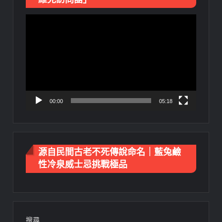
視
訊
播
放
器
00:00
05:18
源自民間古老不死傳說命名｜藍兔鹼
性冷泉威士忌挑戰極品
搜尋