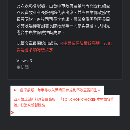
此次表彰會現場，由台中市政府農業局專門委員施愛
燕及畜牧科科長許則誼代表出席，並與農業部政務次
長黃昭欽、畜牧司司長李宜謙、農業金融署副署長周
妙芳及農糧署副署長陳啟榮等一同參與盛會，共同見
證台中農業保險推動成果。
此篇文章最開始出處為:
台中農業保險績效亮眼 市府
與農會多項獲獎肯定
Views: 3
墨新聞
文
盧學叡曝一年半零收入黑暗面 焦慮到不敢直視陌生人
章
四大韓式創新料理首度亮相 「BONCHON CHICKEN本村韓食炸
導
雞」打造味蕾新體驗
覽