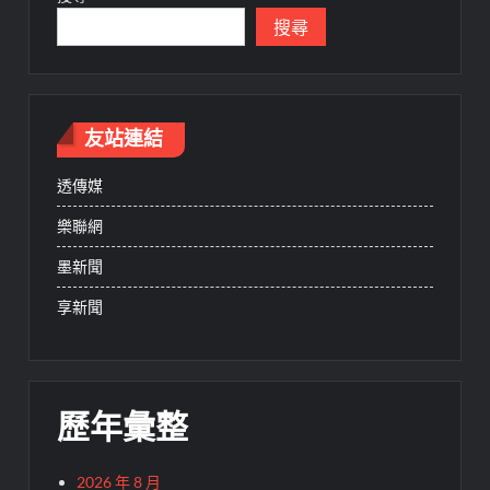
搜尋
友站連結
透傳媒
樂聯網
墨新聞
享新聞
歷年彙整
2026 年 8 月