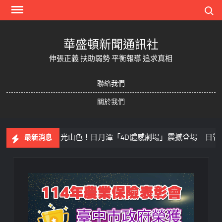
Skip
Search
to
content
華盛頓新聞通訊社
伸張正義 扶助弱勢 平衡報導 追求真相
聯絡我們
關於我們
飛進湖光山色！日月潭「4D體感劇場」震撼登場 日管處打
最新消息