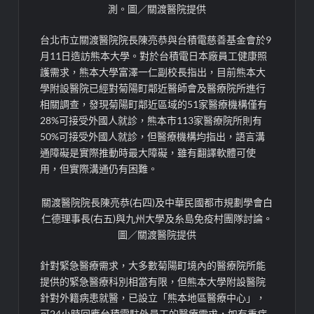
測。圖／關渡醫院提供
台北市立關渡醫院院長陳亮恭與台積電慈善基金會於9
月11日造訪熊本大學。對於台積電日本廠員工健康照
護需求，熊本大學富澤一仁副校長指出，目前熊本大
學附設醫院已經對菊陽町鄰近醫師會及醫療院所進行
相關調查，發現菊陽町鄰近區域的51家醫療機構僅有
28%可接受外國人就診，熊本市113家醫療院所則有
50%可接受外國人就診，但醫療機構均指出，語言溝
通障礙是實際推動時最大障礙，雖有翻譯軟體可使
用，但實際溝通仍有困難。
關渡醫院院長陳亮恭(右四)及中華民國都市規劃學會白
仁德理事長(右五)與九州大學及糸島免疫村團隊討論。
圖／關渡醫院提供
針對緊急醫療需求，大多數菊陽町境內的醫療院所能
提供的緊急醫療科別相當有限，但熊本大學附設醫院
針對外籍病患就醫，已設立「熊本地區醫療中心」，
可24小時回應台積電駐外員工的醫療需求，如有重症