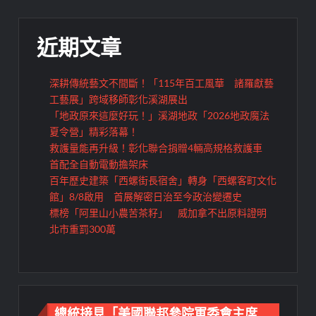
近期文章
深耕傳統藝文不間斷！「115年百工風華 諸羅獻藝
工藝展」跨域移師彰化溪湖展出
「地政原來這麼好玩！」溪湖地政「2026地政魔法
夏令營」精彩落幕！
救護量能再升級！彰化聯合捐贈4輛高規格救護車
首配全自動電動擔架床
百年歷史建築「西螺街長宿舍」轉身「西螺客町文化
館」8/8啟用 首展解密日治至今政治變遷史
標榜「阿里山小農苦茶籽」 威加拿不出原料證明
北市重罰300萬
總統接見「美國聯邦參院軍委會主席