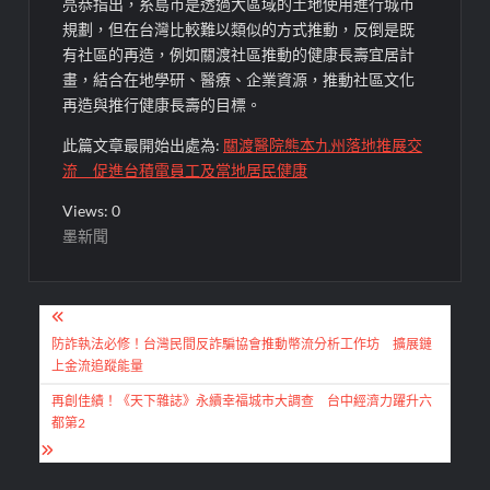
亮恭指出，糸島市是透過大區域的土地使用進行城市
規劃，但在台灣比較難以類似的方式推動，反倒是既
有社區的再造，例如關渡社區推動的健康長壽宜居計
畫，結合在地學研、醫療、企業資源，推動社區文化
再造與推行健康長壽的目標。
此篇文章最開始出處為:
關渡醫院熊本九州落地推展交
流 促進台積電員工及當地居民健康
Views: 0
墨新聞
文
章
防詐執法必修！台灣民間反詐騙協會推動幣流分析工作坊 擴展鏈
上金流追蹤能量
導
再創佳績！《天下雜誌》永續幸福城市大調查 台中經濟力躍升六
覽
都第2