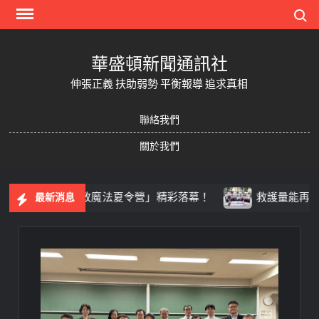
Skip
Search
to
content
華盛頓新聞通訊社
伸張正義 扶助弱勢 平衡報導 追求真相
聯絡我們
關於我們
「2026地政魔法夏令營」精彩落幕！
救護量能再升級！
最新消息