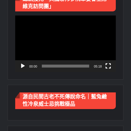
維克訪問團」
視
訊
播
放
器
00:00
05:18
源自民間古老不死傳說命名｜藍兔鹼
性冷泉威士忌挑戰極品