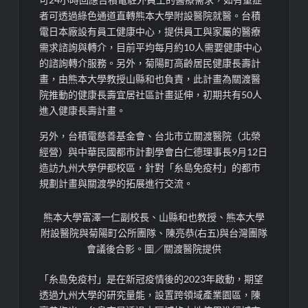
者可透過綠色通道直轉熊本大學附設醫院就醫。台積
電日本廠設有員工健康中心，提供員工與家屬的醫療
需求諮詢與轉介，目前平均每月約10人需要健康中心
的諮詢轉介服務。另外，菊陽町高齡居民健康長壽計
畫，由熊本大學教授山縣和也負責，此計畫為關渡醫
院推動的健康長壽宜居社區計畫延伸，初期共有50人
進入健康長壽計畫。
另外，台積電慈善基金會、台北市立關渡醫院（北榮
經營）與中華民國都市計劃學會白仁德理事長9月12日
造訪九州大學伊都校區，針對「糸島免疫村」的都市
規劃計畫與關渡學的拓展進行交流。
熊本大學富澤一仁副校長、山縣和也教授、熊本大學
附設醫院與菊陽町公所團隊、陳亮恭(右五)與台灣團隊
會議後合影。圖／關渡醫院提供
「糸島免疫村」是在新冠疫情後的2023年啟動，期望
透過九州大學的研究量能，設置跨領域產業園區，陳