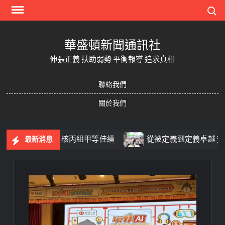
Skip
Search
to
content
華盛頓新聞通訊社
伸張正義 扶助弱勢 平衡報導 追求真相
聯絡我們
關於我們
法令業務考核丙組甲等佳績
從被定義到定義卓越 梵莎爾三
最新消息