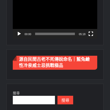
播
放
器
00:00
05:18
源自民間古老不死傳說命名｜藍兔鹼
性冷泉威士忌挑戰極品
搜尋
搜尋