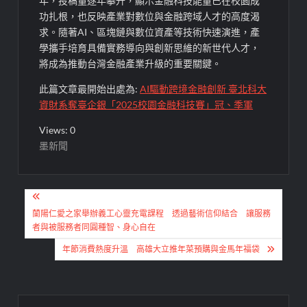
年，投稿量逐年攀升，顯示金融科技能量已在校園成
功扎根，也反映產業對數位與金融跨域人才的高度渴
求。隨著AI、區塊鏈與數位資產等技術快速演進，產
學攜手培育具備實務導向與創新思維的新世代人才，
將成為推動台灣金融產業升級的重要關鍵。
此篇文章最開始出處為:
AI驅動跨境金融創新 臺北科大
資財系奪臺企銀「2025校園金融科技賽」冠、季軍
Views: 0
墨新聞
文
章
蘭陽仁愛之家舉辦義工心靈充電課程 透過藝術信仰結合 讓服務
者與被服務者同圓種智、身心自在
導
年節消費熱度升溫 高雄大立推年菜預購與金馬年福袋
覽