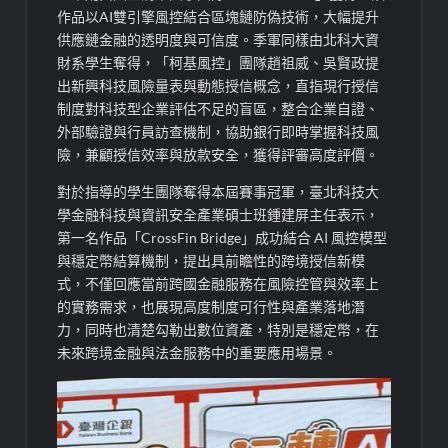
作品以AI雙引擎風控結合區塊鏈防偽技術，大幅提升
供應鏈金融的透明度與可信度。季軍同樣由北科大資
財系學生奪得，「柯基風控」團隊趙祖威、吳賢政提
出新興科技風險量表與動態授信概念，直指現行授信
制度對科技型企業評估不足的盲區，整合企業自證、
外部驗證與行員訪查機制，協助銀行即時掌握科技風
險，兼顧授信效率與放款安全，獲得評審高度評價。
對於指導的學生團隊奪得本屆賽事冠軍，臺北科技大
學金融科技與資訊安全產業碩士班鍾建屏主任表示，
第一名作品「CrossFin Bridge」成功結合 AI 風控模型
與穩定幣結算機制，提出具前瞻性的跨境授信新模
式，不僅回應當前跨國金融服務在風險控管與效率上
的實務需求，也展現高度制度可行性與產業落地潛
力，同時也清楚勾勒出數位資產，特別是穩定幣，在
未來跨境金融與法金服務中的重要應用場景。