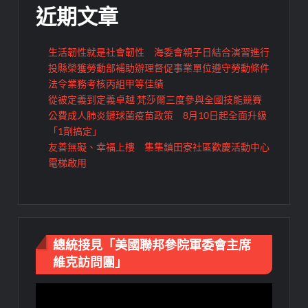
近期文章
生活韌性就是社會韌性 海委會親子日結合演習進行
投縣榮獲勞動部補助辦理督促事業單位遵守勞動條件
法令業務考核丙組甲等佳績
從被定義到定義卓越 梵莎爾三度參與全國技能競賽
公費成人肺炎鏈球菌疫苗政策 8月10日起全面升級
「1劑搞定」
友善無礙、幸福上樓 集集鎮田寮社區歡慶活動中心
電梯啟用
總統接見「美國聯邦參院軍委會主席
維克訪問團」
視
訊