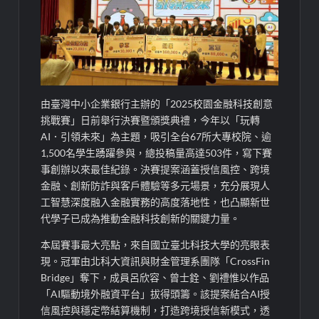
由臺灣中小企業銀行主辦的「2025校園金融科技創意
挑戰賽」日前舉行決賽暨頒獎典禮，今年以「玩轉
AI．引領未來」為主題，吸引全台67所大專校院、逾
1,500名學生踴躍參與，總投稿量高達503件，寫下賽
事創辦以來最佳紀錄。決賽提案涵蓋授信風控、跨境
金融、創新防詐與客戶體驗等多元場景，充分展現人
工智慧深度融入金融實務的高度落地性，也凸顯新世
代學子已成為推動金融科技創新的關鍵力量。
本屆賽事最大亮點，來自國立臺北科技大學的亮眼表
現。冠軍由北科大資訊與財金管理系團隊「CrossFin
Bridge」奪下，成員呂欣容、曾士銓、劉禮惟以作品
「AI驅動境外融資平台」拔得頭籌。該提案結合AI授
信風控與穩定幣結算機制，打造跨境授信新模式，透