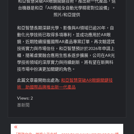
和亞智慧突破AR眼鏡關鍵技術，推出新一代產品，這
台機器是和亞「AR模組全自動光學精密對位設備」。
照片/和亞提供
和亞智慧長期深耕光學、影像與AI領域已逾20年，自
動化光學技術已取得多項專利，並成功應用於AR眼
鏡，近期陸續接獲國際AR產品專案訂單，再次驗證其
技術實力與市場信任，和亞智慧預計於2026年申請上
櫃，隨著虛實融合應用生態系逐步擴展，公司在AR光
學技術領域的深厚實力與持續創新，將有望在新興科
技市場中扮演更加關鍵的角色。
此篇文章最開始出處為:
和亞智慧突破AR眼鏡關鍵技
術 助國際品牌推出新一代產品
Views: 2
墨新聞
文