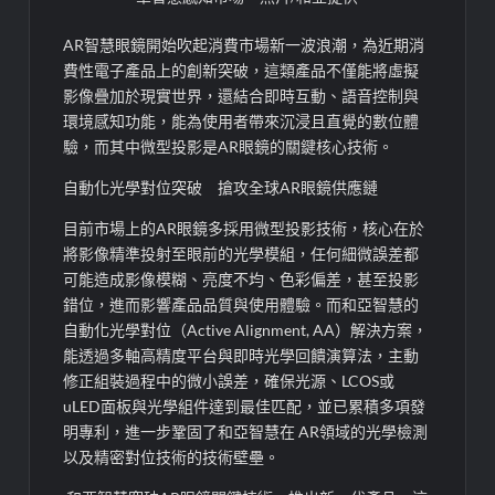
AR智慧眼鏡開始吹起消費市場新一波浪潮，為近期消
費性電子產品上的創新突破，這類產品不僅能將虛擬
影像疊加於
現實世界，還結合即時互動、語音控制與
環境感知功能，能為使用者帶來
沉浸且
直覺的數位體
驗，而其中微型投影是AR眼鏡的關鍵核心技術。
自動化光學對位突破 搶攻全球AR眼鏡供應鏈
目前市場上的AR眼鏡多採用微型投影技術，核心在於
將影像精
準
投射至眼前的光學模組，任何細微誤差都
可能造成影像模糊、亮度不均、色彩偏差，甚至
投影
錯位
，進而影響產品品質與使用體驗。而和亞智慧的
自動化光學對位（Active Alignment, AA）解決方案，
能透過
多軸高精度
平台與即時光學回饋演算法，主動
修正組裝過程中的微小誤差，確保光源、LCOS或
uLED
面板與光學組件達到最佳匹配，並已累積多項發
明專利，進一步鞏固了和亞智慧在 AR領域的光學檢測
以及精密對位技術的技術壁壘。