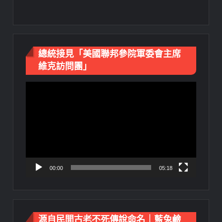
總統接見「美國聯邦參院軍委會主席
維克訪問團」
視
訊
播
放
器
00:00
05:18
源自民間古老不死傳說命名｜藍兔鹼