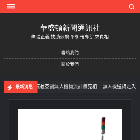
Skip
Search
to
content
華盛頓新聞通訊社
伸張正義 扶助弱勢 平衡報導 追求真相
聯絡我們
關於我們
憶
嘉義亞創無人機物流計畫亮相 無人機送貨走入生活
最新消息