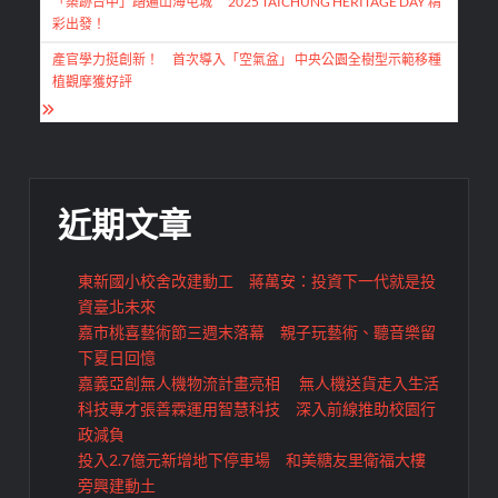
章
「築跡台中」踏遍山海屯城 2025 TAICHUNG HERITAGE DAY 精
彩出發！
導
產官學力挺創新！ 首次導入「空氣盆」 中央公園全樹型示範移種
覽
植觀摩獲好評
近期文章
東新國小校舍改建動工 蔣萬安：投資下一代就是投
資臺北未來
嘉市桃喜藝術節三週末落幕 親子玩藝術、聽音樂留
下夏日回憶
嘉義亞創無人機物流計畫亮相 無人機送貨走入生活
科技專才張善霖運用智慧科技 深入前線推助校園行
政減負
投入2.7億元新增地下停車場 和美糖友里衛福大樓
旁興建動土