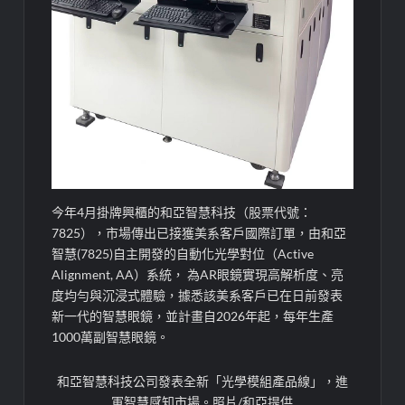
今年4月
掛牌興櫃的
和亞智慧科技
（
股票代號：
7825
）
，市場傳出已接獲美系客戶國際訂單，由和亞
智慧(7825)自主開發的自動化光學對位（Active
Alignment, AA）系統， 為AR眼鏡實現高解析度、亮
度均勻與
沉
浸式體驗，據悉該美系客戶已在日前發表
新一代的智慧眼鏡，並計畫自2026年起，每年生產
1000萬副智慧眼鏡。
和亞智慧科技公司發表全新「光學模組產品線」，進
軍智慧感知市場。照片/和亞提供