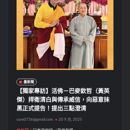
墨新聞
【獨家專訪】活佛－巴麥欽哲（黃英
傑）捍衛清白與傳承威信，向惡意抹
黑正式提告！提出三點澄清
sure0736@gmail.com
20 9 月, 2025