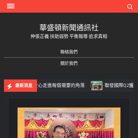
Skip
Search
to
content
華盛頓新聞通訊社
伸張正義 扶助弱勢 平衡報導 追求真相
聯絡我們
關於我們
見 讓愛心走進每個需要的角落
聯發國際Q2獲利飆近5成
最新消息