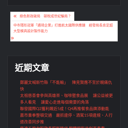
文
綠色新政破局 碳稅成世紀騙局？
章
中市隱形冠軍「通琦企業」打進航太國際供應鏈 經發局長肯定超
導
大型模具設計製作能力
覽
近期文章
鄭麗文喊新竹縣「不能輸」 陳見賢應不至於親痛仇
快
太祖慈善會參與高雄茶、咖啡暨食品展 讓公益被更
多人看見 讓愛心走進每個需要的角落
聯發國際Q2獲利飆近5成！Q4再推餐食品牌添動能
嘉市重拳整頓交通 嚴抓違停、酒駕15項違規、人行
道改善同步推