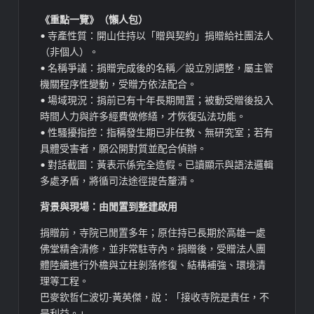
《重點一覽》（懶人包）
• 寺產性質：開山住持以「贈與契約」捐贈給社團法人
（非個人）。
• 名稱爭議：捐贈完成後的名稱／設立別調整，屬主管
機關程序性變動，受贈方依法配合。
• 場域現況：捐前已有十年長期閒置；被動受贈後投入
時間人力與許多經費做修繕，才恢復弘法功能。
• 性騷擾指控：指稱發生期已非任教、無研究室；若有
具體受害者，願公開對質並配合偵辦。
• 對話截圖：黃表示係完全造假。已讀顯示與語法邏輯
多處矛盾，將循司法途徑提告釐清。
背景與現場：由閒置到整建啟用
捐贈前，寺院已閒置多年；原住持已長期於高雄一處
佛堂精舍清修，並非常駐寺內。捐贈後，受贈法人團
體陸續進行外檐與立柱剝落修復、結構補強、環境清
理等工程。
巴麥欽哲仁波切-黃英傑，說：「接收寺院是責任，不
是利益。」