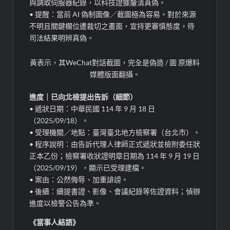
與調取伺服器紀錄，以科技證據釐清真偽。
• 提醒：當前 AI 偽制圖像／截圖極為容易。對於來源
不明且關鍵欄位遭裁切之畫面，宜持更審慎態度，待
司法結果明辨真偽。
黃表示，其WeChat對話截圖，完全是偽造 / 圖 原爆料
媒體版面翻攝。
進度｜已向北檢提出告訴（細節）
• 遞狀日期：中華民國 114 年 9 月 18 日
（2025/09/18）。
• 受理機關／地點：臺灣臺北地方檢察署（台北市）。
• 程序說明：由告訴代理人律師正式遞狀並檢附委任狀
正本乙份；檢察署收狀證明章日期為 114 年 9 月 19 日
（2025/09/19），顯示已受理建檔。
• 案由：公然侮辱、加重誹謗。
• 後續：續提書證、影像、會議紀錄等佐證資料；偵辦
進度以檢警公告為準。
《當事人結語》