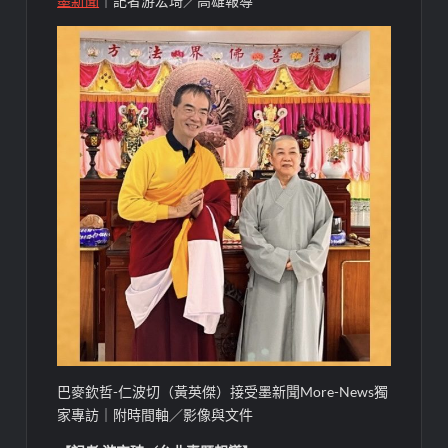
墨新聞
｜記者游宏琦／高雄報導
巴麥欽哲-仁波切（黃英傑）接受墨新聞More-News獨
家專訪｜附時間軸／影像與文件