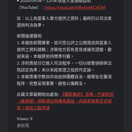
• 2020/09/06、12/06 信徒大會捐贈說明
（YouTube）：
https://youtu.be/V8wfoqKCkOM
註：以上為當事人單方提供之資料；最終仍以司法查
證與判決為準。
新聞倫理聲明
1. 本報依新聞專業，就可受公評之公開資訊與當事人
提供之資料撰稿；涉案他方若有意見或補充證據，歡
迎來函，本報將依同標準刊載。
2. 涉刑責部分已進入司法程序，一切以檢警偵辦與法
院認定為準；未以未經查證之指控作定論。
3. 本報尊重宗教信仰自由與團體自治，報導旨在釐清
程序、完整呈現事實，避免以偏概全。
此篇文章最開始出處為:
【獨家專訪】活佛－巴麥欽哲
（黃英傑）捍衛清白與傳承威信，向惡意抹黑正式提
告！提出三點澄清
Views: 9
墨新聞