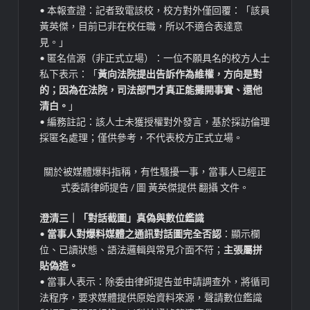
• 本報查證：記者致電該校，校方對外僅回覆：「該員
黃英傑，目前已非在校任職，所以不適合表達意
見。」
• 匿名信源（非正式立場）：一位不願具名的校方人士
私下表示：「
黃向法院提出告訴作為維權，方向是對
的；因為在法院，司法部門才真正能攤開事實、還他
清白。
」
• 編務註記：該人士未獲授權對外發言，基於採訪倫理
採匿名處理；僅供參考，不代表校方正式立場。
關於被媒體爆料指稱，有性騷擾一事，當事人已經正
式委請律師提告 / 圖 黃英傑提供 翻攝 文件。
澄清三｜「對話截圖」真偽與數位鑑識
•
當事人對爆料媒體之通訊對話圖完全否認
：顯示欄
位、已讀狀態、語法邏輯與常見介面不符；
主張屬拼
貼偽造。
• 當事人表示：除委由律師提告並申請調查外，將循司
法程序，要求媒體提供原始資料來源，聲請數位鑑識