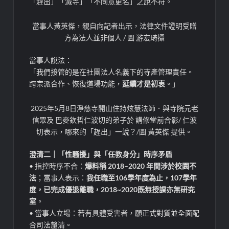
「趕出」「滅寺」「不同意更名」之說不符。
當事人黃英傑，親自向記者出示，法律文件證明受贈
方為法人並非個人 / 圖 游宏琦攝
當事人說法：
「我們接管的是在社團法人名義下的寺產管理責任。
跨宗派合作、恢復道場功能，
延續才是初衷
。」
2025年5月8日淨慈寺開山住持炫慧法師．與寺院元老
信眾及 巴麥欽哲仁波切的弟子於 講修堂前合影/ 仁波
切表示，哪來的「趕出」一說？/圖 黃英傑 提供。
澄清二｜「性騷擾」與「任教身分」時序矛盾
• 指控時序不合：
爆料稱 2018–2020 年間涉於校園不
法
；當事人表示：
我任職至106學年度為止，107學年
度，已完成優退離職，2018~2020既無授課亦無研究
室
。
• 當事人立場：若有具體受害者，願正式對質並全面配
合司法釐清。