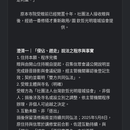
原本寺院受贈前已經閒置十年，社團法人接收贈與
後，經過一番修繕才重新啟用/ 圖 欽哲光明壇城協會提
供。
澄清一｜「侵佔、趕走」說法之程序與事實
1. 住持本願、程序完備
贈與由開山住持親自提起，召集信眾會議公開說明並
完成錄音錄影與會議紀錄，經主管機關審認後登記生
效；契約並載明「雙方共同弘法」。
2. 受贈主體與寺名（明確）
受贈方為「社團法人台灣欽哲光明壇城協會」，非個
人；捐後涉及寺名或設立別之調整，依主管機關程序
辦理，非個人可逾越之決定。
3. 互動未斷、非「逐出」
捐後保留清修廂房並持續共同弘法；2025年5月8日，
原住持與信眾於講修堂前合影，佐證互動持續，與