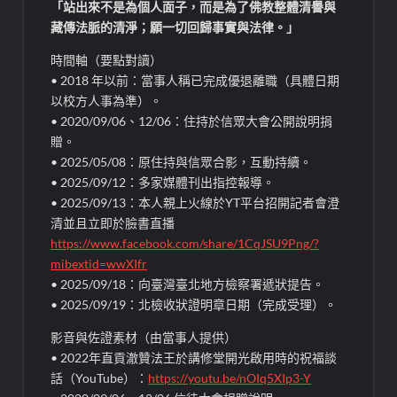
「站出來不是為個人面子，而是為了佛教整體清譽與
藏傳法脈的清淨；願一切回歸事實與法律。」
時間軸（要點對讀）
• 2018 年以前：當事人稱已完成優退離職（具體日期
以校方人事為準）。
• 2020/09/06、12/06：住持於信眾大會公開說明捐
贈。
• 2025/05/08：原住持與信眾合影，互動持續。
• 2025/09/12：多家媒體刊出指控報導。
• 2025/09/13：本人親上火線於YT平台招開記者會澄
清並且立即於臉書直播
https://www.facebook.com/share/1CqJSU9Png/?
mibextid=wwXIfr
• 2025/09/18：向臺灣臺北地方檢察署遞狀提告。
• 2025/09/19：北檢收狀證明章日期（完成受理）。
影音與佐證素材（由當事人提供）
• 2022年直貢澈贊法王於講修堂開光啟用時的祝福談
話（YouTube）：
https://youtu.be/nOIq5XIp3-Y