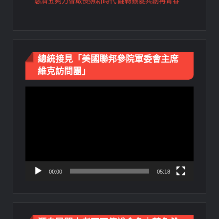
慈濟五夠力智啟長照新時代 翻轉銀髮共創再青春
總統接見「美國聯邦參院軍委會主席
維克訪問團」
視
訊
播
放
器
00:00
05:18