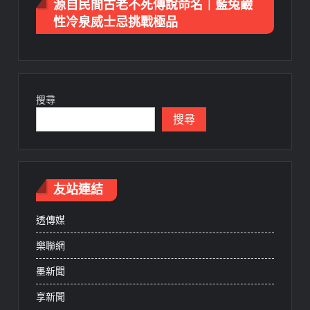
源自民間古老不死傳說命名｜藍兔鹼
性冷泉威士忌挑戰極品
搜尋
搜尋
友站連結
透傳媒
樂聯網
墨新聞
享新聞