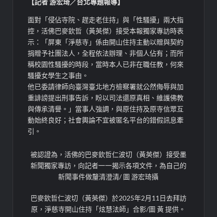
【記者 游宏琦／台北專題報導】
面對「侵佔寺院、趕走老住持」與「性騷擾」兩大指
控，活佛巴麥欽哲（黃英傑）接受本報獨家專訪時表
示：「屏東「淨慈寺」係由開山住持主動以贈與契約
捐贈予社團法人，全程依法辦理、非個人佔有；而所
稱校園性騷擾的時段，當時本人已非在職任教，何來
騷擾女學生之事由。
他已委請律師向臺灣臺北地方檢察署就公然侮辱與加
重誹謗提出刑事告訴，盼以司法還原真相、維護佛教
與傳承清譽。」當事人強調，與原住持及原寺信眾互
動始終良好；社會輿論不宜被匿名平台的錯假訊息牽
引。
被認證為，活佛的巴麥欽哲仁波切（黃英傑）接受墨
新聞獨家專訪，向記者一一揭示各項文件，為自己的
新聞事件做釐清澄清/ 圖 游宏琦攝
巴麥欽哲仁波切（黃英傑）於2025年2月11日去拜訪
原，淨慈寺開山住持「炫慧法師」合影/圖 黃 提供。