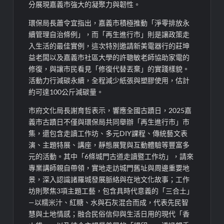
分展現嘉義市強大的凝聚力與韌性。
環保局長蕭令宜指出，嘉義市積極推動「
淨零排放
永
續管理自治條例」，而「再生進行市」則是讓政策走
入生活的最佳實例，這次特別邀請新美電器行的莊坤
益老闆以及嘉義市社區大學的許聰敏老師協助家電的
修復，與讓市民看見「修復代替丟棄」的實踐樣貌。
活動力行
減碳永
續，全程減少紙張與塑膠使用，估計
約可達
100
公斤
減碳量
。
市府文化局長謝育哲表示，
響應全國古蹟日，
2025
嘉
義市古蹟日不僅與環保局共同舉辦「再生進行市」市
集，還
包含走讀工作
坊、多元
DIY
課程、傳統藝文表
演、主題
特
展、講座，靜態展覽與互動體驗等豐富多
元的活動。其中「
6
條城門古道
走讀暨
工作坊」，請來
專業講師親自帶領，實地走訪城門舊址與周邊重要地
景，深入認識
諸羅城發展
脈絡與在地文化故事；工作
坊則聚焦
3
項主題工藝，包含具時代意義的「三合土」
—
以糯米汁、紅糖、水與石灰混合而成，代表先民智
慧與土地情感；融合民俗信仰與生活日用的現代「香