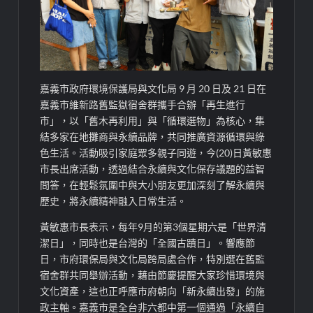
嘉義市政府環境保護局與文化局
9
月
20
日及
21
日在
嘉義市維新路舊監獄宿舍群攜手合辦「再生進行
市」，以「
舊木再
利用」與「
循環選物
」為核心，集
結多家在地攤商與永續品牌，共同推廣資源循環與綠
色生活。活動吸引家庭
眾多
親子同遊，
今
(20)
日
黃敏惠
市長出席
活動，透過結合永續與文化保存議題的
益智
問答
，在輕鬆氛圍中與大小朋友更加深刻了解永續與
歷史
，將永續精神融入日常生活。
黃敏惠市長表示，
每年
9
月的第
3
個星期六是「世界清
潔日」，同時也是
台灣的
「全國古蹟日」。
響應節
日，市府環保局與文化局跨局處合作，特別選
在舊監
宿舍
群共同舉辦活動，藉由節慶提醒大家珍惜環境與
文化資產，這也正呼應市府朝向「新永續出發」的施
政主軸。
嘉義市是
全台非六都中第一個
通過「永續自