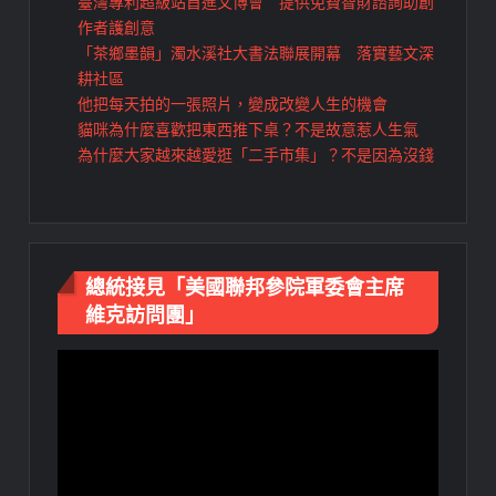
臺灣專利超級站首進文博會 提供免費智財諮詢助創
作者護創意
「茶鄉墨韻」濁水溪社大書法聯展開幕 落實藝文深
耕社區
他把每天拍的一張照片，變成改變人生的機會
貓咪為什麼喜歡把東西推下桌？不是故意惹人生氣
為什麼大家越來越愛逛「二手市集」？不是因為沒錢
總統接見「美國聯邦參院軍委會主席
維克訪問團」
視
訊
播
放
器