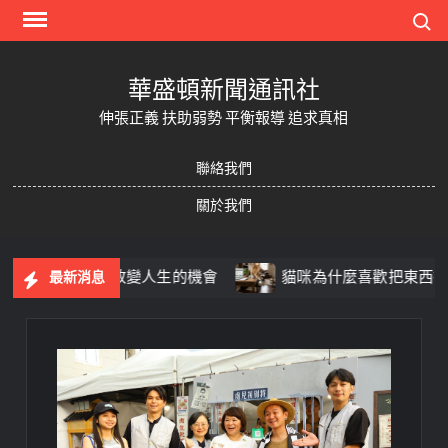
Skip
Search
to
content
華盛頓新聞通訊社
伸張正義 扶助弱勢 平衡報導 追求真相
聯絡我們
關於我們
照片，變成改變人生的機會
貓咪為什麼喜歡把東西推下桌
最新消息