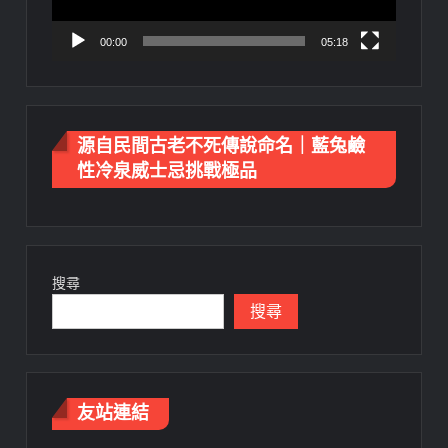
00:00
05:18
源自民間古老不死傳說命名｜藍兔鹼
性冷泉威士忌挑戰極品
搜尋
搜尋
友站連結