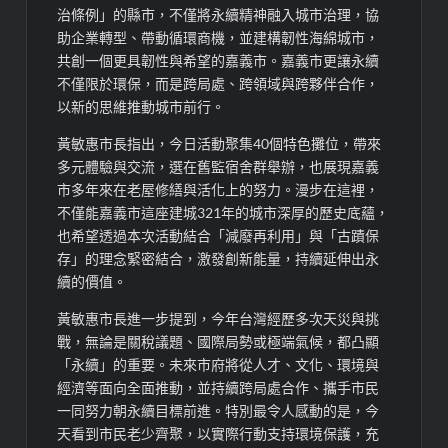
治條例」的縣市，
不僅
將永續精神融入城市治理，協
助企業轉型、帶動循環商機，並建構韌性海綿城市，
共創一個更具韌性與希望的嘉義市。
嘉義市
更讓永續
不僅限於環保，而是
跨局處、跨領域與跨夥伴合作，
以新的思維推動城市前行。
黃敏惠市長指出，今日活動聚集
40
個特色攤位，帶來
多元體驗與交流，
選
在舊監宿舍
群舉辦，也展現嘉義
市多年來在老屋修繕與活化上的努力。漫步在這裡，
不僅能
嘉義市這座建城
321
年的城市深厚的歷史底蘊，
也希望
透過
本次活動結合「
減廢再利用
」與「古蹟保
存」的理念
緊密結合
，
激發創新能量，
持續
延伸出永
續
的價值。
黃敏惠市長進一步提到，
今年台灣經歷多次天災與
挑
戰，無論是關稅議題、國際局勢或極端氣候，都
凸
顯
「永續」的重要。未來市府將從人才、文化、環境與
經濟等面向全面推動，並持續跨局處合作、攜手市民
一同努力
朝永續目標前進
。
特別
最令人感動的是，今
天看到市民老少齊聚，以實際行動支持環境保護，充