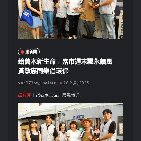
墨新聞
給舊木新生命！嘉市週末飄永續風
黃敏惠同樂倡環保
sure0736@gmail.com
20 9 月, 2025
墨新聞
｜記者宋其佳／嘉義報導