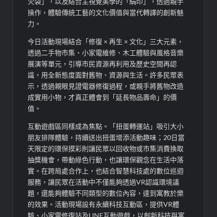
火袋」，以及結合主視覺美學的「絹印」，透過親手
操作，體驗傳統工藝的文化價值與當代轉譯的創新魅
力。
今日
活動現場結合「修復
×
再生
×
文化」三大元素，
透過二手物市集、小家電維修、木工體驗與風格音樂
展演等單元，引導市民資源再利用及歷史空間再認
識，用全新態度面對舊物、資源與生活。許多民眾表
示，透過親眼見證電器修復過程，或親手將舊物改造
成實用小物，才真正體會到「延長物品壽命」的價
值。
互動遊戲區同樣成為焦點。「
扭蛋轉運站
」吸引大小
朋友排隊體驗，持續
送出扭蛋增添
活動趣味；
20
日
當
天限定的環保摸彩則讓民眾以回收物或市集消費換取
抽獎機會，帶動綠色行動，也讓環保觀念在生活中落
實。在跨局處合作上，也結合智慧科技處的數位巡迴
服務，讓民眾在活動中不僅能夠透過
VR
認識環境議
題，還能夠體驗不同類型的數位內容，達到寓教於樂
的效果。活動現場設有永續科技互動區，提供
VR
體
驗、小家電修復站及
LINE
互動遊戲，以創新科技與寓