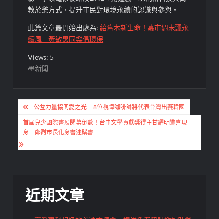
教於樂方式，提升市民對環境永續的認識與參與。
此篇文章最開始出處為:
給舊木新生命！嘉市週末飄永
續風 黃敏惠同樂倡環保
Views: 5
墨新聞
文
公益力量協同愛之光 8位視障咖啡師將代表台灣出賽韓國
章
首屆兒少國際書展閉幕倒數！台中文學貢獻獎得主甘耀明驚喜現
導
身 鄭副市長化身書迷購書
覽
近期文章