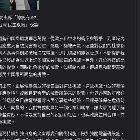
晚間出席「總統府全社
台灣 民主永續」晚宴
局勢和國際環境瞬息萬變，從歐洲和中東的衝突與戰爭，到區域內
因應重大自然災害如地震、颱風、極端天氣，這些對我們的社會都
他人為事件例如破壞海底電纜、通訊線路和能源管道，不斷提醒我
性已經成為世界上許多國家共同面臨的挑戰。另外，數位科技的高
新的機會，同時也帶來新的威脅，如網絡攻擊、假訊息和關鍵基礎
球民主國家所面臨的挑戰。
的出席，正展現臺灣並非獨自面對這些挑戰，這些挑戰也並非臺灣
在應對這些複雜且混合型的威脅所帶來的影響。世界各國政府都在
，並透過今日論壇與臺灣人民分享這些經驗，目標是確保在危機時
助人。同樣的，我們需要動員每一個行業和職業，讓大家清楚了解
哪些貢獻，不僅是支持自己的家庭和社區，也與政府並肩合作，共
種挑戰。
臺灣持續加強自身的災害應變和防衛措施，除加強關鍵基礎設施，