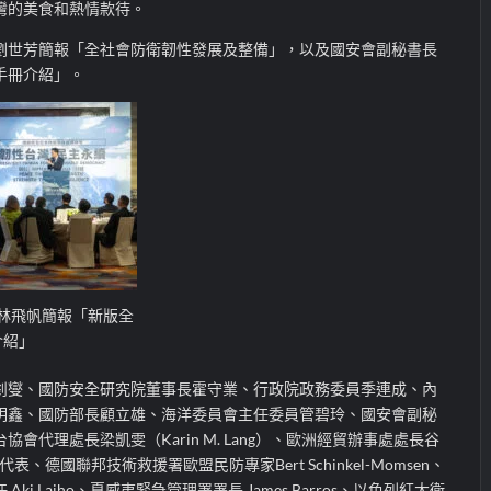
灣的美食和熱情款待。
劉世芳簡報「全社會防衛韌性發展及整備」，以及國安會副秘書長
手冊介紹」。
林飛帆簡報「新版全
介紹」
釗燮、國防安全研究院董事長霍守業、行政院政務委員季連成、內
明鑫、國防部長顧立雄、海洋委員會主任委員管碧玲、國安會副秘
會代理處長梁凱雯（Karin M. Lang）、歐洲經貿辦事處處長谷
多國代表、德國聯邦技術救援署歐盟民防專家Bert Schinkel-Momsen、
i Laiho、夏威夷緊急管理署署長 James Barros、以色列紅大衛