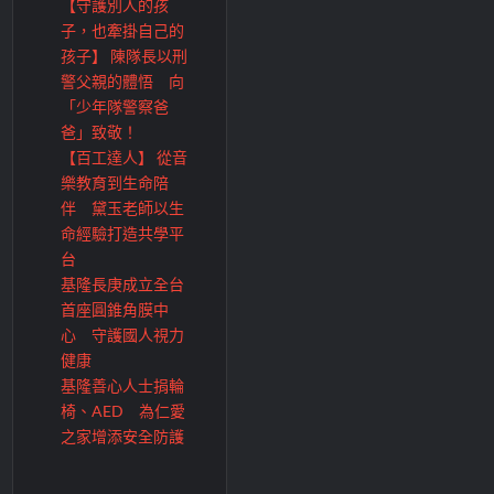
【守護別人的孩
子，也牽掛自己的
孩子】 陳隊長以刑
警父親的體悟 向
「少年隊警察爸
爸」致敬！
【百工達人】 從音
樂教育到生命陪
伴 黛玉老師以生
命經驗打造共學平
台
基隆長庚成立全台
首座圓錐角膜中
心 守護國人視力
健康
基隆善心人士捐輪
椅、AED 為仁愛
之家增添安全防護