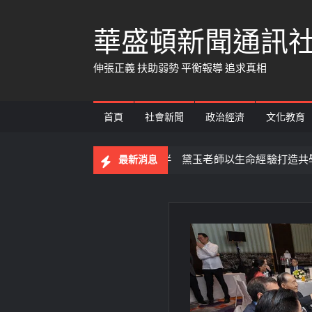
Skip
華盛頓新聞通訊
to
content
伸張正義 扶助弱勢 平衡報導 追求真相
首頁
社會新聞
政治經濟
文化教育
人】 從音樂教育到生命陪伴 黛玉老師以生命經驗打造共學平台
最新消息