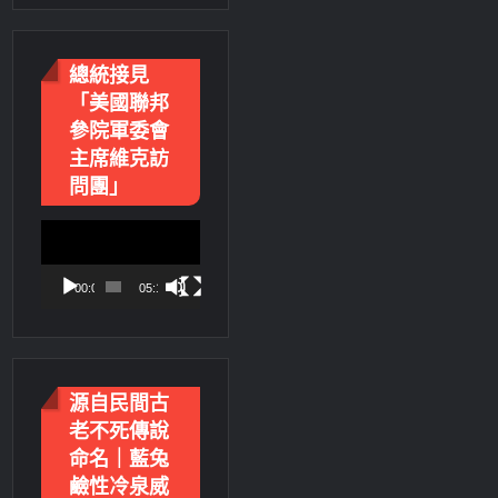
總統接見
「美國聯邦
參院軍委會
主席維克訪
問團」
視
訊
播
00:00
05:18
放
器
源自民間古
老不死傳說
命名｜藍兔
鹼性冷泉威