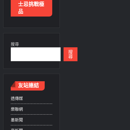
士忌挑戰極
品
搜尋
搜
尋
友站連結
透傳媒
樂聯網
墨新聞