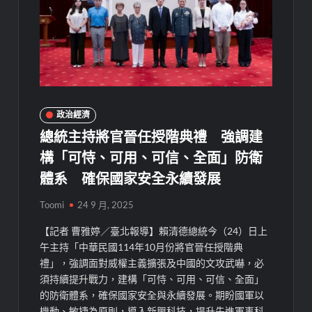
政治經濟
總統主持將官晉任授階典禮 強調建
構「可恃、可用、可信、全面」防衛
體系 確保國家安全永續發展
Toomi
24 9 月, 2025
【記者 曹雅婷／臺北報導】賴清德總統今（24）日上
午主持「中華民國114年10月份將官晉任授階典
禮」，強調面對威權主義擴張及中國的文攻武嚇，必
須持續提升戰力，建構「可恃、可用、可信、全面」
的防衛體系，確保國家安全與永續發展。期盼國軍以
機動、敏捷為原則，導入新興科技，提升先進軍事科