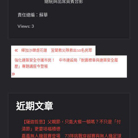
總統與出席貴賓合影
責任總編：蘇華
Views: 3
文
樺加沙肆虐花蓮 宜蘭救災隊救出10名民眾
章
強化建築安全守護市民！ 中市建設局「耐震標章與建築安全履
導
歷」專題講座今登場
覽
近期文章
【薩迦哲思】父親節，只能大餐一頓嗎？不只是「付
清節」更要培福積德
嘉義無人機競賽登場 73隊挑戰穿越賽與無人機足球