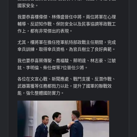
國家安全。
我要恭喜樓偉傑、林傳盛晉任中將。兩位將軍在心理
輔導、反認知作戰、保防安全以及民事協調等政戰工
作上，都有非常傑出的表現。
尤其，樓將軍在擔任陸軍航特部政戰主任期間，完成
傘兵訓練，取得傘兵資格，為官兵樹立了良好典範。
我也要恭喜蔡傳聖、喬福駿、蔡明達、林志豪、江毓
鉉、李明倫、柴仕傑等7位晉任少將。
各位在文宣心戰、新聞應處、戰鬥支援、反潛作戰、
武器籌獲等任務都戮力以赴，提升了國軍的聯戰效
能，強化整體國防實力。