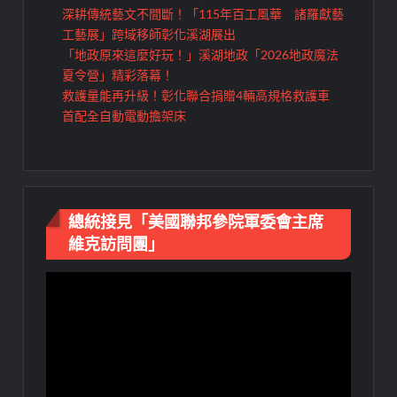
深耕傳統藝文不間斷！「115年百工風華 諸羅獻藝
工藝展」跨域移師彰化溪湖展出
「地政原來這麼好玩！」溪湖地政「2026地政魔法
夏令營」精彩落幕！
救護量能再升級！彰化聯合捐贈4輛高規格救護車
首配全自動電動擔架床
總統接見「美國聯邦參院軍委會主席
維克訪問團」
視
訊
播
放
器