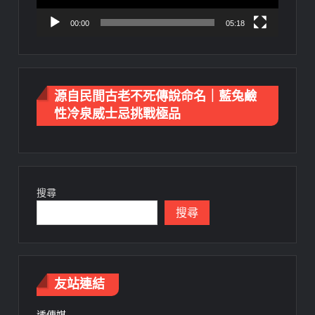
00:00
05:18
源自民間古老不死傳說命名｜藍兔鹼
性冷泉威士忌挑戰極品
搜尋
搜尋
友站連結
透傳媒