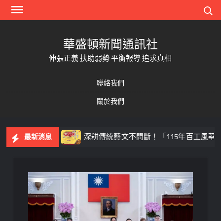
Skip
Search
to
content
華盛頓新聞通訊社
伸張正義 扶助弱勢 平衡報導 追求真相
聯絡我們
關於我們
人機足球
深耕傳統藝文不間斷！「115年百工風華 諸羅
最新消息