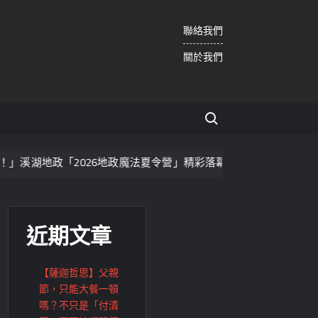
聯絡我們
關於我們
Search for:
6地政魔法夏令營」精彩落幕！
救護量能再升級！彰化聯合
近期文章
【薩迦哲思】父親
節，只能大餐一頓
嗎？不只是「付清