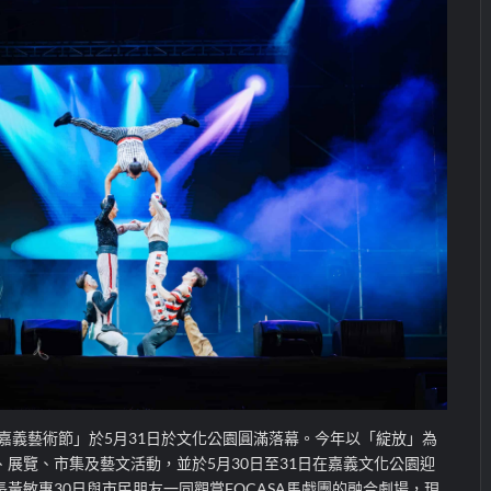
嘉義藝術節」於5月31日
於文化公園
圓滿落幕。今年以「綻放」為
展覽、市集及藝文活動，並於5月30日至31日在嘉義文化公園迎
長黃敏惠30日
與市民朋友一同
觀賞
FOCASA馬戲團的融合劇場，現