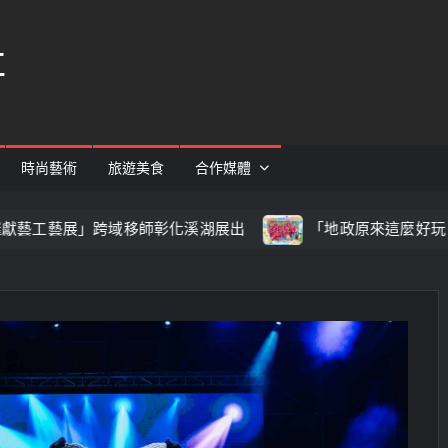
社
時尚藝術
旅遊美食
合作媒體
移師彰化溪湖展出
「地政原來這麼好玩！」溪湖地政「202