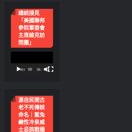
總統接見
「美國聯邦
參院軍委會
主席維克訪
問團」
視
訊
播
00:00
05:18
放
器
源自民間古
老不死傳說
命名｜藍兔
鹼性冷泉威
士忌挑戰極