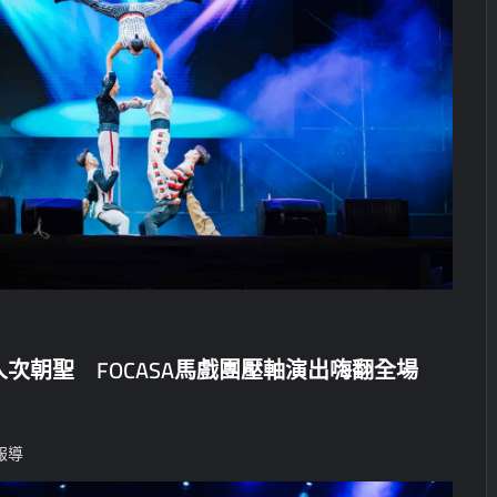
人次朝聖 FOCASA馬戲團壓軸演出嗨翻全場
報導