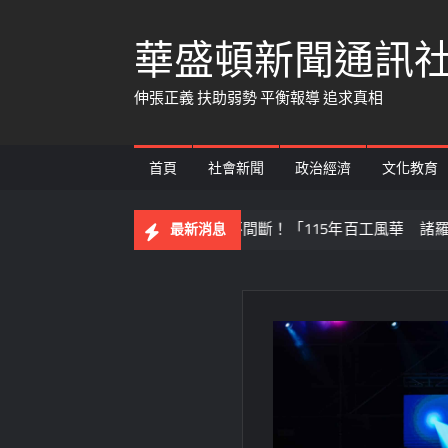
Skip
華盛頓新聞通訊
to
content
伸張正義 扶助弱勢 平衡報導 追求真相
首頁
社會新聞
政治經濟
文化教育
深耕傳統藝文不間斷！「115年百工風華 諸羅獻藝工藝展」跨域
最新消息