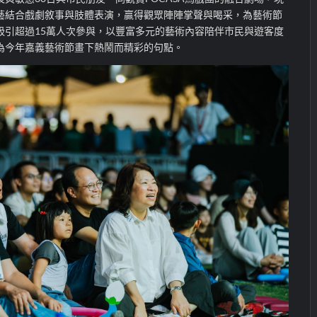
藝結合戲劇敘事與肢體表演，贏得觀眾陣陣掌聲與喝采，為藝術節
吸引超過
15
萬人次參與，以豐富多元的藝術內容陪伴市民與遊客度
為今年嘉義藝術節畫下熱鬧而精彩的句點。