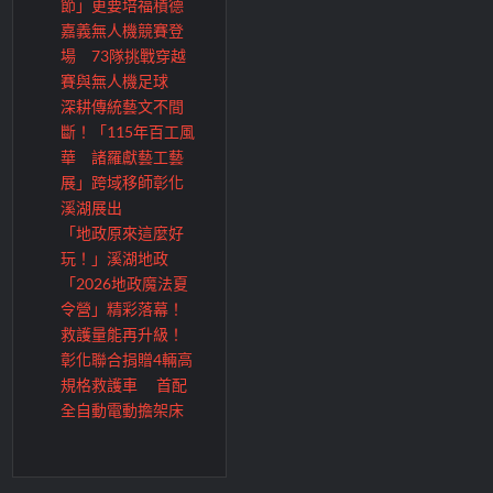
節」更要培福積德
嘉義無人機競賽登
場 73隊挑戰穿越
賽與無人機足球
深耕傳統藝文不間
斷！「115年百工風
華 諸羅獻藝工藝
展」跨域移師彰化
溪湖展出
「地政原來這麼好
玩！」溪湖地政
「2026地政魔法夏
令營」精彩落幕！
救護量能再升級！
彰化聯合捐贈4輛高
規格救護車 首配
全自動電動擔架床