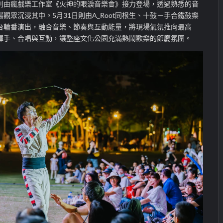
則
由瘋戲樂
工作室《火神的眼淚音樂會》接力登場，透過熟悉的音
場觀眾
沉
浸其中。5月31日則由
A_Root
同根生、十鼓
－手合鐵
鼓樂
台
輪
番演出，融合音樂、節奏與互動能量，將現場氣氛推向最高
揮手、合唱與互動，讓整座文化公園充滿熱鬧歡樂的節慶氛圍。