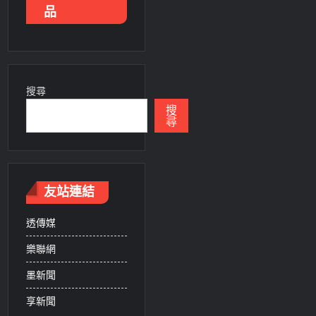
品
搜尋
搜
尋
友站連結
透傳媒
樂聯網
墨新聞
享新聞