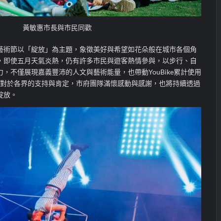
黃敏惠市長與市民同歡
藝術節以「綻放」為主題，象徵美好與希望如花朵般在城市各個角
，即使五月天氣炎熱，仍有許多市民與遊客熱情參與，以步行、自
力，不僅展現嘉義豐沛的人文與藝術能量，也帶動
YouBike
累計使用
關。對於各界的支持與肯定，市府團隊滿懷感動與感謝，也將持續透過
綻放。