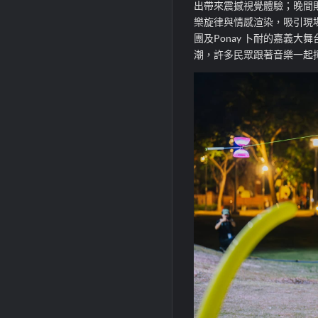
出帶來震撼視覺體驗；晚間
樂旋律與情感渲染，吸引現
團及
Ponay
卜耐
的
嘉義大舞
潮，許多民眾跟著音樂一起