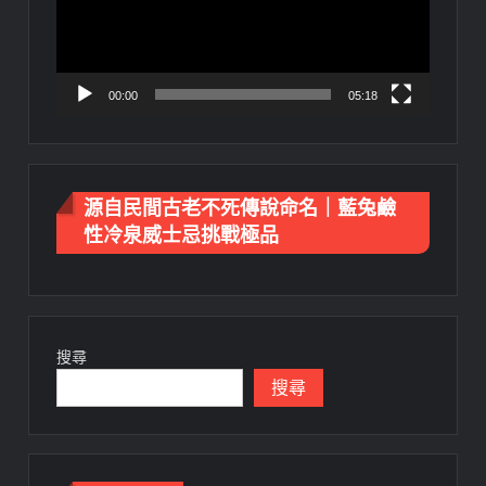
器
00:00
05:18
源自民間古老不死傳說命名｜藍兔鹼
性冷泉威士忌挑戰極品
搜尋
搜尋