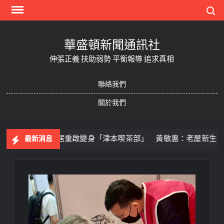
Skip
Search
to
content
華盛頓新聞通訊社
伸張正義 扶助弱勢 平衡報導 追求真相
聯絡我們
關於我們
黃文醫師故居重啟變身「津本喫茶部」 黃敏惠：老屋新生再添木
最新消息