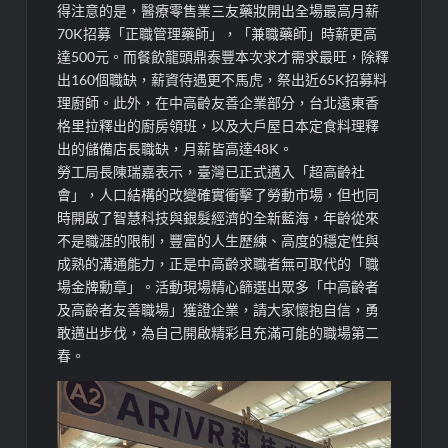
得注意的是，醫療零售業三友藥妝開出全場最高月薪
70K招募「正職管理藥師」，「兼職藥師」時薪更高
達500元。而餐飲龍頭鼎泰豐本次求才需求最旺，除釋
出160個職缺，薪資待遇更不馬虎，祭出近65K招募料
理廚師。此外，在中高齡友善企業部分，台北遠東香
格里拉釋出的廚房領班，以及大戶屋日本定食料理釋
出的儲備店長職缺，月薪皆高達48K。
勞工局長陳瑞嘉表示，臺灣已正式邁入「超高齡社
會」，人口結構的改變確實衝擊了勞動市場，但也同
時開啟了智慧科技與銀髮經濟的全新藍海，年齡從來
不是職涯的限制，豐富的人生歷練、高度的穩定性與
成熟的溝通能力，正是中高齡求職者無可取代的「職
場金牌勳章」。活動現場精心篩選出眾多「中高齡者
及高齡者友善職場」獲證企業，請大家懷抱自信，勇
敢邁出步伐，為自己開啟精彩且充滿可能的職場第二
春。