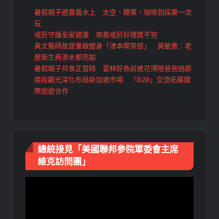
暑假親子遊嘉義水上 太空、糖果、咖啡到採果一次
玩
戒菸守護全家健康 來嘉戒菸好禮獎不完
黃文醫師故居重啟變身「津本喫茶部」 黃敏惠：老
屋新生再添木都亮點
暑假親子共食正當時 雲林好魚前進花博陪爸爸過節
南投觀光深化布局新加坡市場 「B2B」交流拓展國
際旅遊合作
總統接見「美國聯邦參院軍委會主席
維克訪問團」
視
訊
播
放