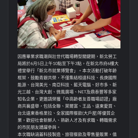
因應畢業求職潮與壯世代職場轉型關鍵期，新北勞工
局將於6月5日上午10點至下午3點，在新北市府6樓大
禮堂舉行「新北市就業博覽會」。本次活動打破年齡
框架，鼓勵青銀共榮，不僅集結桓達科技、長庚國際
能源、台灣美光、南亞科技、藍天電腦、好市多、新
光三越、台灣大創、微風廣場、NET及鼎泰豐等多家
知名企業，更邀請榮獲「中高齡者友善職場認證」廠
商共襄盛舉，包括全聯、萊爾富、王品、遠東愛買、
台北遠東香格里拉、全家國際餐飲(大戶屋)等優質企
業，歡迎社會新鮮人、熟齡人才及有求職、轉職需求
的市民朋友踴躍參與。
本次職缺涵蓋科技製造、旅宿餐飲及零售量販業，值