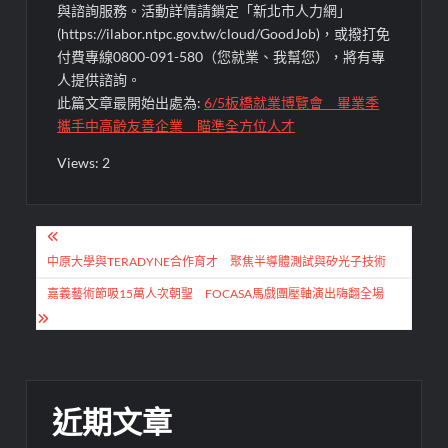
與諮詢服務。活動詳情請鎖定「新北市人力網」
(https://ilabor.ntpc.gov.tw/cloud/GoodJob)，或撥打免
付費專線0800-091-580（您就業、我幫您），將有專
人提供諮詢。
此篇文章最開始出處為:
6/5板橋就業博覽會 畢業季
攜手中高齡友善企業 瞄準全方位人才
Views: 2
文
章
中原大學與TERADYNE合作育才 聚焦半導體測試與矽光子技術
導
嘉義藝術節吸15萬人次朝聖 FOCASA馬戲團壓軸演出嗨翻全場
覽
近期文章