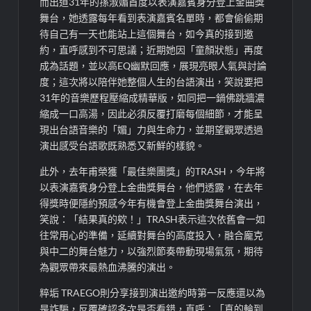
而出道31年的孫淑媚首度以表演嘉賓身分登上金曲獎
舞台，她透露每年看到表演嘉賓名單時，都會偷偷期
待自己有一天也能站上這個舞台，如今真的接到邀
約，直呼感到不可思議；近期她因「童顏狀態」再度
成為話題，並以高EQ幽默回應，展現亮眼人氣與討論
度；這次將以陪伴她整個人生的台語演出，笑說要把
31年的音樂歷程壓縮成精華版，如同把一鍋佛跳牆濃
縮成一口高湯，因此必須反覆打磨每個細節，才能呈
現出台語音樂的「媚」力與生命力，並期望觀眾透過
演出感受台語歌既熟悉又新鮮的樣貌。
此外，去年甫榮獲「最佳樂團獎」的TRASH，今年將
以表演嘉賓身分登上金曲獎舞台，他們透露，在去年
得獎時便隱約預感今年有機會登上金曲獎舞台演出，
笑說：「結果真的欸！」TRASH表示這次依舊會一如
往常用心的準備，延續對舞台的高度投入，融合龐克
與中二的舞台魅力，以強烈節奏帶動現場氣氛，期待
為觀眾帶來最熱血沸騰的演出。
粹垢 TRAEGO則分享接到演出邀約時第一反應還以為
是詐騙，反覆確認多次是否看錯，直呼：「真的輪到