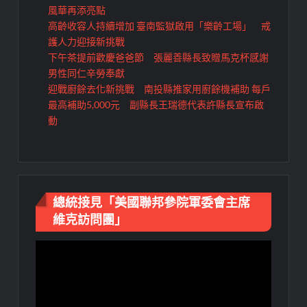
風華再添亮點
高齡收容人持續增加 臺南監獄啟用「樂齡工場」 戒
護人力迎接新挑戰
下午茶提前歡慶爸爸節 張麗善縣長致贈馬克杯感謝
男性同仁辛勞奉獻
迎戰廚餘去化新挑戰 南投縣推家用廚餘機補助 每戶
最高補助5,000元 副縣長王瑞德代表許縣長宣布啟
動
總統接見「美國聯邦參院軍委會主席
維克訪問團」
視
訊
播
放