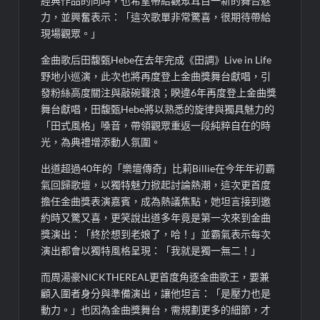
經典作品的同時，也希望帶給觀眾耳目一新的舞台魅
力，並興奮表示：「這次歌單非常驚喜，很期待帶給
現場觀眾。」
金曲歌后田馥甄Hebe在去年完成《田調》Live in Life
野地小巡演，此次也將再度登上金曲獎舞台獻唱，引
發粉絲高度關注與敲碗聲浪；睽違6年再度登上金曲獎
舞台獻唱，田馥甄Hebe將以熟悉的旋律與獨具魅力的
「田式風格」嗓音，帶領觀眾重返一段純粹自在的時
光，為典禮增添動人氛圍。
出道超過40年的「樂壇傳奇」比莉Billie在今年年初霸
氣回歸歌壇，以獨特魅力掀起討論熱潮，這次更首度
擔任金曲獎表演嘉賓，成為熱議焦點，她坦言接到邀
約時又驚又喜，更笑說出道多年竟是第一次來到金曲
獎演出：「終於想到老娘了，哈！」並霸氣表示每次
演出都會以獨特風格呈現：「我就是獨一無二！」
而周湯豪NICKTHEREAL更首度角逐金曲歌王，要兼
顧入圍者身分與準備演出，讓他坦言：「是壓力也是
動力。」也因為金曲獎舞台，需規劃更多的細節，才