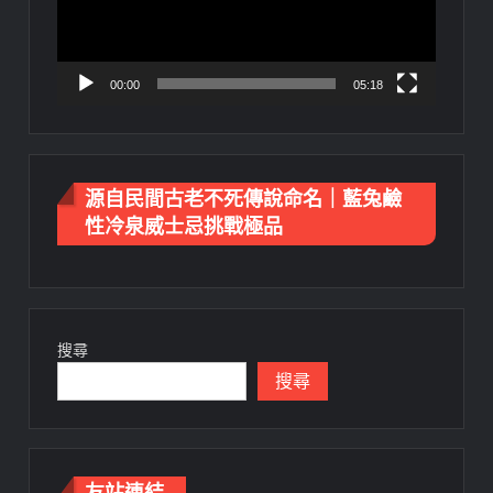
器
00:00
05:18
源自民間古老不死傳說命名｜藍兔鹼
性冷泉威士忌挑戰極品
搜尋
搜尋
友站連結