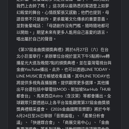
我們上去帥了嗎！」這次將以最熟悉的客語登上如夢
幻殿堂的舞台，心情既緊張又感動；他們也提到，母
語音樂不只是創作，更承載著文化傳承的重要意義，
並對後輩喊話：「母語創作沒有門檻，隨時隨地都可
以開始。」期望未來有更多人能用自己喜愛的語言，
唱出屬於自己的聲音。
《第37屆金曲獎頒獎典禮》將於6月27日（六）在台
北小巨蛋舉行，承辦單位台視於當天下午5點將live轉
播星光大道及晚間7點的頒獎典禮，並在臺灣電視台與
金曲YouTube播出。此外，也可以透過LINE TODAY、
LINE MUSIC官方帳號收看直播，其中LINE TODAY也
將提供多視角直播服務，提供觀眾更多選擇。其他播
出平台還包括中華電信MOD、新加坡StarHub「HUB
都會台」、馬來西亞Astro（含汶萊）等都會播出。全
球觀眾只要透過以上各平台皆能觀賞第37屆金曲獎頒
獎典禮精采盛會。《2026金曲國際音樂節》將於今年
6月24日至26日舉辦「音樂論壇」、「產業分析會
議」、「快速媒合會」、「商展交易中心」、「金曲
售票演唱會」等系列活動，活動相關訊息請搜尋金曲