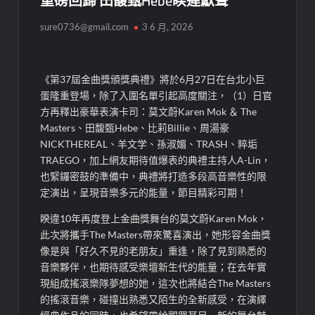
重磅回歸 田馥甄Hebe睽違獻聲
sure0736@gmail.com
3 6 月, 2026
《第37屆金曲獎頒獎典禮》將於6月27日在台北小巨
蛋隆重登場，除了入圍名單引起高度關注，（1）日官
方再釋出豪華表演卡司：莫文蔚Karen Mok ＆ The
Masters、田馥甄Hebe、比莉Billie、周湯豪
NICKTHEREAL、羊文学、孫淑媚、TRASH、粹垢
TRAEGO，加上網友期待值爆表的典禮主持人A-Lin，
也緊鑼密鼓的準備中，典禮將打造多段高音樂性的限
定演出，呈現音樂多元的能量，節目精彩可期！
睽違10年再度登上金曲獎舞台的莫文蔚Karen Mok，
此次將攜手The Masters帶來驚喜演出，她形容金曲獎
像是與「好久不見的老朋友」重逢，除了見到熟悉的
音樂夥伴，也期待感受樂壇新生代的能量；在去年實
現組成搖滾樂隊夢想的她，這次也將結合The Masters
的搖滾音樂，碰撞出熟悉又陌生的全新感受，在演繹