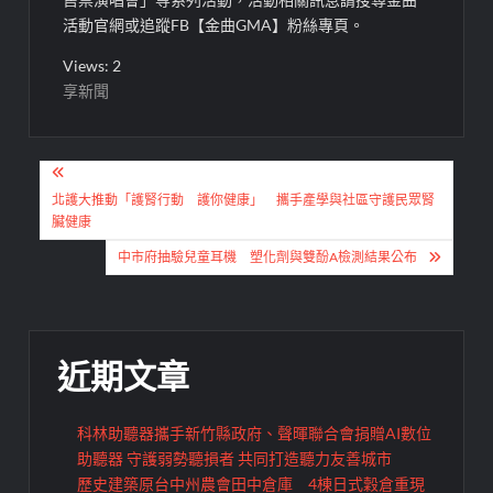
活動官網或追蹤FB【金曲GMA】粉絲專頁。
Views: 2
享新聞
文
章
北護大推動「護腎行動 護你健康」 攜手產學與社區守護民眾腎
臟健康
導
中市府抽驗兒童耳機 塑化劑與雙酚A檢測結果公布
覽
近期文章
科林助聽器攜手新竹縣政府、聲暉聯合會捐贈AI數位
助聽器 守護弱勢聽損者 共同打造聽力友善城市
歷史建築原台中州農會田中倉庫 4棟日式穀倉重現