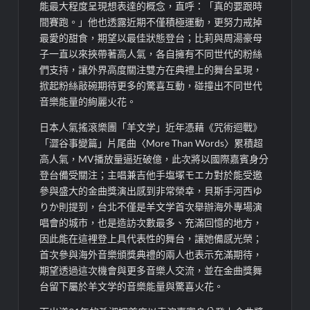
能最大程度呈現想表達的概念，直呼：「真的要跟時
間賽跑。」他也透露近期不僅積極運動，更努力戒掉
最愛的甜食，期望以最佳狀態登台；比莉與周湯豪母
子一直以來挾帶著高人氣，各自擁有不同世代的粉絲
們支持，讓外界高度關注雙方在典禮上的舞台呈現，
掀起粉絲敲碗期待更多的驚喜互動，碰撞出不同世代
音樂能量的絢麗火花。
日本人氣搖滾樂團「羊文学」近年憑藉《咒術迴戰》
「澀谷事變篇」片尾曲〈More Than Words〉累積超
高人氣，MV播放量逼近破億，此次將以國際嘉賓身分
登台備受關注；主唱兼吉他手塩塚モエカ對於能受邀
參與盛大的金曲獎演出感到非常榮幸，貝斯手河西ゆ
りか則提到，台北不僅是羊文学首次舉辦海外專場演
唱會的城市，也是造訪次數最多、充滿回憶的地方，
因此能在這裡登上具代表性的舞台，讓她備感光榮；
首次參與海外音樂頒獎典禮的兩人也表示充滿期待，
期望透過這次機會與更多音樂人交流，並在金曲獎舞
台留下屬於羊文学的音樂能量與驚喜火花。