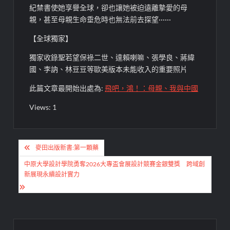
紀禁書使她享譽全球，卻也讓她被迫遠離摯愛的母
親，甚至母親生命垂危時也無法前去探望······
【全球獨家】
獨家收錄聖若望保祿二世、達賴喇嘛、張學良、蔣緯
國、李訥、林豆豆等歐美版本未能收入的重要照片
此篇文章最開始出處為:
飛吧，鴻！：母親、我與中國
Views: 1
文
麥田出版新書:第一顆藥
章
中原大學設計學院勇奪2026大專盃會展設計競賽金銀雙獎 跨域創
導
新展現永續設計實力
覽