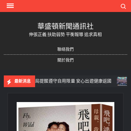
Skip
Search
to
content
華盛頓新聞通訊社
伸張正義 扶助弱勢 平衡報導 追求真相
聯絡我們
關於我們
義市政府衛生局提醒遵守自用限量 安心出遊健康返國
父親
最新消息