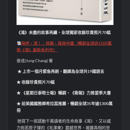
《鴻》未盡的故事再續，全球獨家收錄珍貴照片70幅
飛吧，鴻！：母親、我與中國（暢銷全球逾1500萬
冊《鴻》最新系列作）
張戎(Jung Chang) 著
★
上市一個月緊急再刷，翻譯為全球共19國語言
★
收錄珍貴照片70幅
★
《星期日泰晤士報》暢銷、《衛報》力推當季大書
★
前美國國務卿希拉蕊推薦，暢銷全球35年逾1300萬
冊
她寫下一部感動千萬讀者的生命故事《鴻》，又以威
力宛若原子彈的《毛澤東》震撼世界，揭露真相的世