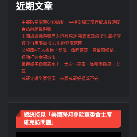
近期文章
中部防空演習8/10啟動 中捷全線正常行駛旅客須配
合站內疏散避難
出國旅遊攜帶藥品入境有規定 嘉義市政府衛生局提醒
遵守自用限量 安心出遊健康返國
父親節4千人夜跑「雙潭」嗨翻嘉義 黃敏惠鳴槍：
運動打造幸福城市
暑假親子遊嘉義水上 太空、糖果、咖啡到採果一次
玩
戒菸守護全家健康 來嘉戒菸好禮獎不完
總統接見「美國聯邦參院軍委會主席
維克訪問團」
視