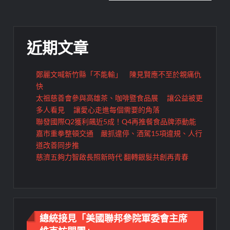
覽
近期文章
鄭麗文喊新竹縣「不能輸」 陳見賢應不至於親痛仇
快
太祖慈善會參與高雄茶、咖啡暨食品展 讓公益被更
多人看見 讓愛心走進每個需要的角落
聯發國際Q2獲利飆近5成！Q4再推餐食品牌添動能
嘉市重拳整頓交通 嚴抓違停、酒駕15項違規、人行
道改善同步推
慈濟五夠力智啟長照新時代 翻轉銀髮共創再青春
總統接見「美國聯邦參院軍委會主席