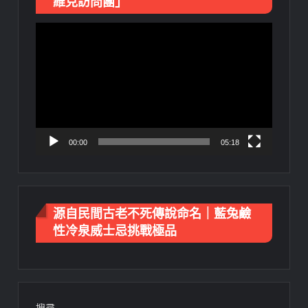
維克訪問團」
視
訊
播
放
器
00:00
05:18
源自民間古老不死傳說命名｜藍兔鹼
性冷泉威士忌挑戰極品
搜尋