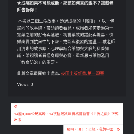
★
成癮如果不可能戒斷，那該如何真的說不？讓戴老
師告訴你！
本書以三個生命故事，透過成癮的「階段」，以一條
縱向的故事線，帶領讀者看見，成癮者如何走過第一
顆藥之前的好奇與逃避、初嘗藥效的錯配與驚喜、快
樂酬賞到抗藥性的下墜、戒斷與復發的擺盪……戴老師
用清晰的故事線、心理學結合藥物與大腦的科普知
識，帶領讀者看懂身癮與心癮，重新思考藥物濫用
「教育防治」的重要。
此篇文章最開始出處為:
麥田出版新書:第一顆藥
Views: 3
文
章
14座8,000公尺高峰、14次極限試煉 曾格爾新書《世界之巔》正式
出版
導
飛吧，鴻！：母親、我與中國