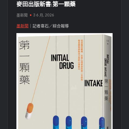
麥田出版新書:第一顆藥
墨新聞
3 6 月, 2026
墨新聞
｜記者韋石／綜合報導