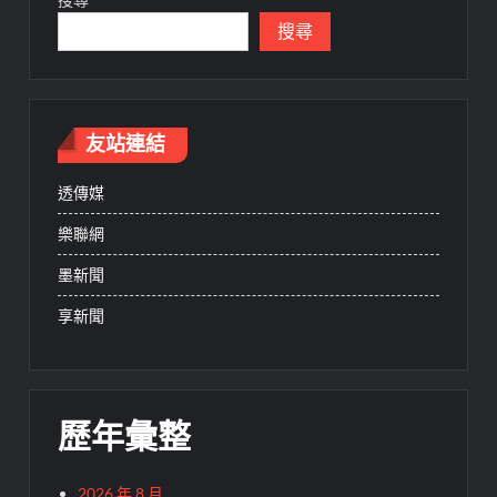
搜尋
友站連結
透傳媒
樂聯網
墨新聞
享新聞
歷年彙整
2026 年 8 月