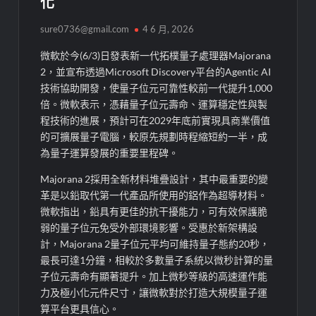
化
sure0736@gmail.com
4 6 月, 2026
微軟於今(6/3)日發表新一代拓樸量子處理器Majorana
2，並宣布透過Microsoft Discovery平台的Agentic AI
技術協助開發，使量子位元可靠性較前一代提升1,000
倍。微軟表示，憑藉量子位元壽命、運算穩定性與製
程技術的進展，預計可在2029年底前實現具商業價值
的可擴展量子電腦，較原先規劃時程縮短約一半，成
為量子運算發展的重要里程碑。
Majorana 2採用全新材料堆疊設計，其中最重要的變
革是以鉛取代第一代產品所使用的鋁作為超導材料。
微軟指出，鉛具有更佳的抗干擾能力，可有效保護脆
弱的量子位元免受外部環境影響。受惠於新架構設
計，Majorana 2量子位元平均可維持量子態約20秒，
最長可達1分鐘，相較於多數量子系統以微秒計算的量
子位元壽命有顯著提升。加上微秒等級的高速運作能
力及極小化元件尺寸，讓微軟對於打造大規模量子運
算平台更具信心。