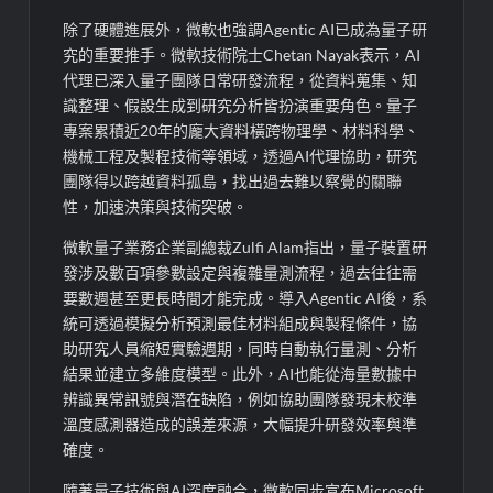
除了硬體進展外，微軟也強調Agentic AI已成為量子研
究的重要推手。微軟技術院士Chetan Nayak表示，AI
代理已深入量子團隊日常研發流程，從資料蒐集、知
識整理、假設生成到研究分析皆扮演重要角色。量子
專案累積近20年的龐大資料橫跨物理學、材料科學、
機械工程及製程技術等領域，透過AI代理協助，研究
團隊得以跨越資料孤島，找出過去難以察覺的關聯
性，加速決策與技術突破。
微軟量子業務企業副總裁Zulfi Alam指出，量子裝置研
發涉及數百項參數設定與複雜量測流程，過去往往需
要數週甚至更長時間才能完成。導入Agentic AI後，系
統可透過模擬分析預測最佳材料組成與製程條件，協
助研究人員縮短實驗週期，同時自動執行量測、分析
結果並建立多維度模型。此外，AI也能從海量數據中
辨識異常訊號與潛在缺陷，例如協助團隊發現未校準
溫度感測器造成的誤差來源，大幅提升研發效率與準
確度。
隨著量子技術與AI深度融合，微軟同步宣布Microsoft