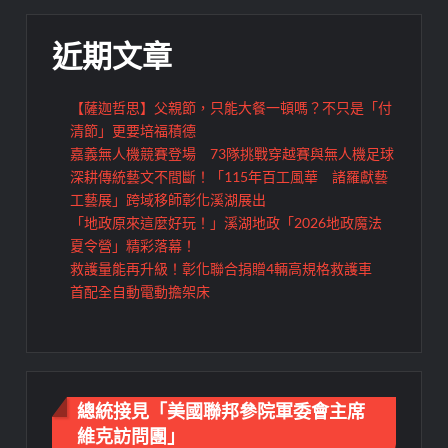
近期文章
【薩迦哲思】父親節，只能大餐一頓嗎？不只是「付
清節」更要培福積德
嘉義無人機競賽登場 73隊挑戰穿越賽與無人機足球
深耕傳統藝文不間斷！「115年百工風華 諸羅獻藝
工藝展」跨域移師彰化溪湖展出
「地政原來這麼好玩！」溪湖地政「2026地政魔法
夏令營」精彩落幕！
救護量能再升級！彰化聯合捐贈4輛高規格救護車
首配全自動電動擔架床
總統接見「美國聯邦參院軍委會主席
維克訪問團」