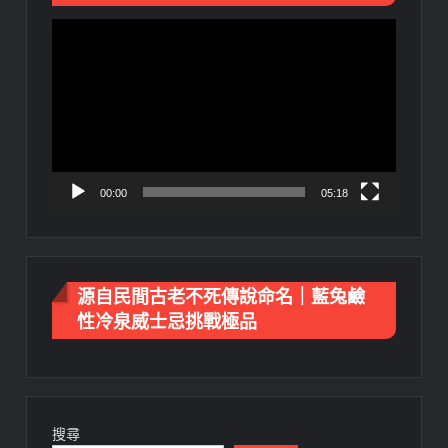
視
訊
播
放
器
00:00
05:18
源自民間古老不死傳說命名｜藍兔鹼
性冷泉威士忌挑戰極品
搜尋