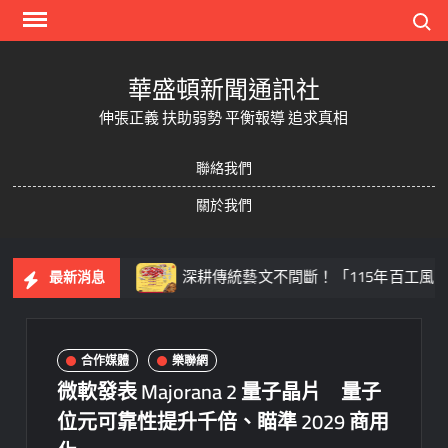
Skip
Search
to
content
華盛頓新聞通訊社
伸張正義 扶助弱勢 平衡報導 追求真相
聯絡我們
關於我們
賽與無人機足球
深耕傳統藝文不間斷！「115年百工風華
最新消息
合作媒體
樂聯網
微軟發表 Majorana 2 量子晶片 量子
位元可靠性提升千倍、瞄準 2029 商用