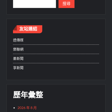
搜尋
友站連結
透傳媒
樂聯網
墨新聞
享新聞
歷年彙整
2026 年 8 月