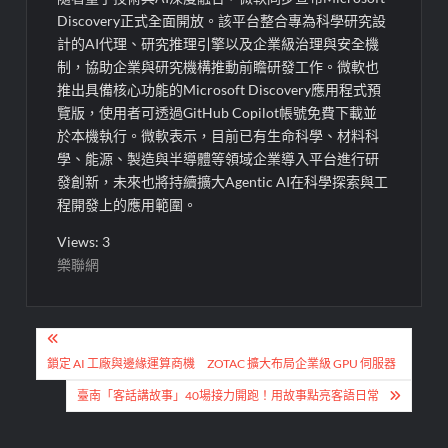
Discovery正式全面開放。該平台整合專為科學研究設
計的AI代理、研究推理引擎以及企業級治理與安全機
制，協助企業與研究機構推動前瞻研發工作。微軟也
推出具備核心功能的Microsoft Discovery應用程式預
覽版，使用者可透過GitHub Copilot帳號免費下載並
於本機執行。微軟表示，目前已有生命科學、材料科
學、能源、製造與半導體等領域企業導入平台進行研
發創新，未來也將持續擴大Agentic AI在科學探索與工
程開發上的應用範圍。
Views: 3
樂聯網
文
章
鎖定 AI 工廠與邊緣運算商機 ZOTAC 擴大布局企業級 GPU 伺服器
導
臺南「客話講故事」40場接力開跑！用故事點亮客語日常
覽