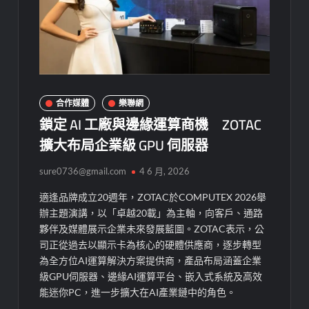
合作媒體
樂聯網
鎖定 AI 工廠與邊緣運算商機 ZOTAC
擴大布局企業級 GPU 伺服器
sure0736@gmail.com
4 6 月, 2026
適逢品牌成立20週年，ZOTAC於COMPUTEX 2026舉
辦主題演講，以「卓越20載」為主軸，向客戶、通路
夥伴及媒體展示企業未來發展藍圖。ZOTAC表示，公
司正從過去以顯示卡為核心的硬體供應商，逐步轉型
為全方位AI運算解決方案提供商，產品布局涵蓋企業
級GPU伺服器、邊緣AI運算平台、嵌入式系統及高效
能迷你PC，進一步擴大在AI產業鏈中的角色。