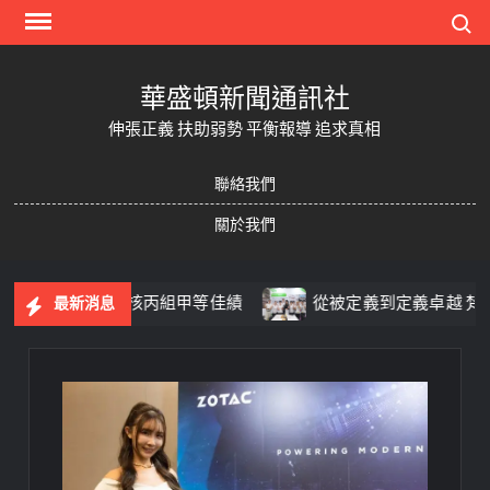
Skip
Search
to
content
華盛頓新聞通訊社
伸張正義 扶助弱勢 平衡報導 追求真相
聯絡我們
關於我們
件法令業務考核丙組甲等佳績
從被定義到定義卓越 梵莎爾
最新消息