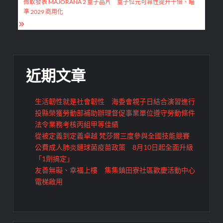
微軟發表 MAJORANA 2 量子晶片 量子位元可靠性提升千倍、瞄
覽
準 2029 商用化
近期文章
生活韌性就是社會韌性 海委會親子日結合演習進行
投縣榮獲勞動部補助辦理督促事業單位遵守勞動條件
法令業務考核丙組甲等佳績
從被定義到定義卓越 梵莎爾三度參與全國技能競賽
公費成人肺炎鏈球菌疫苗政策 8月10日起全面升級
「1劑搞定」
友善無礙、幸福上樓 集集鎮田寮社區歡慶活動中心
電梯啟用