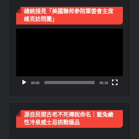
總統接見「美國聯邦參院軍委會主席
維克訪問團」
視
訊
播
放
器
00:00
05:18
源自民間古老不死傳說命名｜藍兔鹼
性冷泉威士忌挑戰極品