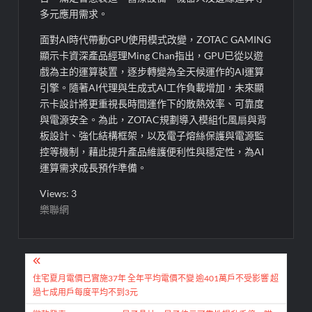
多元應用需求。
面對AI時代帶動GPU使用模式改變，ZOTAC GAMING
顯示卡資深產品經理Ming Chan指出，GPU已從以遊
戲為主的運算裝置，逐步轉變為全天候運作的AI運算
引擎。隨著AI代理與生成式AI工作負載增加，未來顯
示卡設計將更重視長時間運作下的散熱效率、可靠度
與電源安全。為此，ZOTAC規劃導入模組化風扇與背
板設計、強化結構框架，以及電子熔絲保護與電源監
控等機制，藉此提升產品維護便利性與穩定性，為AI
運算需求成長預作準備。
Views: 3
樂聯網
文
章
住宅夏月電價已實施37年 全年平均電價不變 逾401萬戶不受影響 超
過七成用戶每度平均不到3元
導