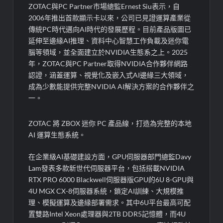
ZOTAC與PC Partner市場總監Ernest Siu表示，自
2006年推出首款顯示卡以來，公司已見證運算產業從
傳統PC時代邁向AI時代的發展歷程。目前產品版圖已
延伸至邊緣AI推理、資料中心智慧工作負載及迷你電
腦等領域，並全面建立於NVIDIA生態系之上。2025
年，ZOTAC與PC Partner取得NVIDIA合作夥伴網路
認證，涵蓋運算、視覺化及嵌入式AI邊緣三大領域，
成為少數能提供完整NVIDIA AI解決方案的合作夥伴之
一。
ZOTAC 將 ZBOX 迷你 PC 產品線，打造為完整的本地
AI 運算生態系統。
在企業級AI基礎建設方面，GPU伺服器部門總監Davy
Lam發表多款新世代伺服器平台，包括搭載NVIDIA
RTX PRO 6000 Blackwell伺服器版GPU的6U 8-GPU與
4U MGX CX-8伺服器系統，鎖定AI訓練、大規模推
理、模擬運算及邊緣部署需求。其中6U平台最高可配
置雙路Intel Xeon處理器與2TB DDR5記憶體，而4U