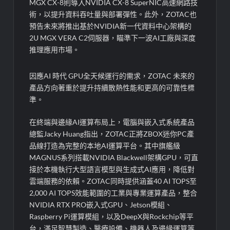
MGX CX-8則導入NVIDIA CX-8 SuperNIC高速網路技
術，以提升資料吞吐量與部署彈性。此外，ZOTAC也
預告未來將推出基於NVIDIA新一代資料中心架構的
2U MGX VERA C2伺服器，瞄準下一波AI工廠與深度
推理應用市場。
因應AI 時代 GPU全天候運行的需求，ZOTAC 未來的
產品方向著重於提升持續散熱性能和更高的可靠性標
準。
在終端與邊緣AI運算布局上，電腦與嵌入式系統產品
總監Jacky Huang指出，ZOTAC正將ZBOX迷你PC產
品線打造為完整的本地AI運算平台。其中旗艦級
MAGNUS系列搭載NVIDIA Blackwell架構GPU，可直
接於本機執行大型語言模型與生成式AI應用，降低對
雲端服務的依賴。ZOTAC同時提供涵蓋40 AI TOPS至
2,000 AI TOPS效能範圍的工業與專業運算產品，整合
NVIDIA RTX PRO嵌入式GPU、Jetson模組、
Raspberry Pi運算模組，以及DeepX與Rockchip等平
台，滿足智慧製造、醫療設備、機器人及邊緣運算等