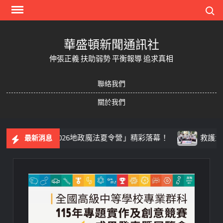
Skip
Search
to
content
華盛頓新聞通訊社
伸張正義 扶助弱勢 平衡報導 追求真相
聯絡我們
關於我們
地政「2026地政魔法夏令營」精彩落幕！
救護量能再升
最新消息