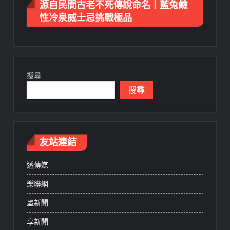
源自民間古老不死傳說命名｜藍兔鹼
性冷泉威士忌挑戰極品
搜尋
搜尋
友站連結
透傳媒
樂聯網
墨新聞
享新聞