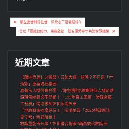
文
讀左營眷村憶往昔 榮欣志工溫馨迎端午
章
首屆「臺鐵數據力」競賽啟動 號召優秀專才共築智慧鐵道
導
覽
近期文章
【薩迦哲思】父親節，只能大餐一頓嗎？不只是「付
清節」更要培福積德
嘉義無人機競賽登場 73隊挑戰穿越賽與無人機足球
深耕傳統藝文不間斷！「115年百工風華 諸羅獻藝
工藝展」跨域移師彰化溪湖展出
「地政原來這麼好玩！」溪湖地政「2026地政魔法
夏令營」精彩落幕！
救護量能再升級！彰化聯合捐贈4輛高規格救護車