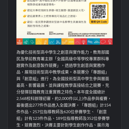
為
優化
技術型高中學生之創意與實作能力，教育部國
民及學前教育署
主辦
「全國高級中等學校
專業群科專
題
實作及創意製作競賽」，透過學生創意與實務作
品，展現技術型高中教學成果。本競賽分「專題組」
與「創意組」進行，為全國技術型高中學生參與層面
最高、影響最廣，並與課程教學直接結合之競賽，充
分發揮技職教育注重實務之特色。本年度全國總計
2,568
校科辦理
初審，約
2,000
件
(
以上
)
作品參與複賽，
最後選出
2
77
件作品進入全國決賽
，
「專題組」計
15
4
件作品、
2
5
7
位指導教師及
62
0
位參賽學生、「創意
組」計有
1
2
3
件作品、
189
位指導教師及
3
52
位參賽學
生
，
競賽激烈，決賽主要針對學生創作作品、展示海