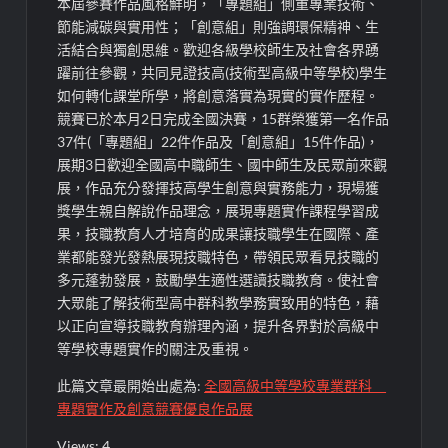
本屆參賽作品風格鮮明，「專題組」側重專業技術、
節能減碳與
實用性；「創意組」則強調環保精神、生
活結合與獨創思維。歡迎各級學校師生及社會各界踴
躍前往參觀，共同見證技
高
(
技術型高級中等學校
)
學生
如何轉化課堂所學，將創意落實為現實的實作歷程。
競賽已於本月
2
日
完成
全國決賽
，
1
5
群榮獲第一名作品
3
7
件
(
「專題組」
2
2
件作品
及
「創意組」
1
5
件作品
)
，
展期
3
日歡迎全國高中職師生
、國中
師生及
民眾前來觀
展，作品
充分發揮
技
高學生創意與實務能力，
現場獲
獎學生親自解說作品理念，
展現
專題實作課程學習成
果，
技職教育
人才培育
的
成果
讓技職學生在國際、產
業都能發光發熱展現技職
特色
，帶領
民眾
看見技職的
多元蓬勃發展，鼓勵學生適性選讀技職教育。
使社會
大眾能了解技術型
高中群科教學
務實致用的特色
，
藉
以正向宣導技職教育辦理內涵，提升各界對於高級中
等學校專題實作的關注及重視。
此篇文章最開始出處為:
全國高級中等學校專業群科
專題實作及創意競賽優良作品展
Views: 4