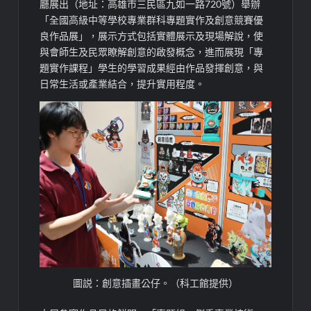
廳展出
（
地址：
高雄市三民區九如一路
720
號
）
舉辦
「全國高級中等學校
專業群科專題
實作及創意競賽優
良作品展」，展示方式包括實體展示
及現場解說
，使
與會
師生及民眾
瞭解創意的啟發概念，
進而展現
「
專
題實作課程
」學生的
學習成果經由
作品
發揮創意，
與
日常生活或產業結合，提升實用程度。
圖説：創意插畫公仔。（科工館提供）