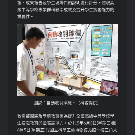
報、成果報告及學生現場口頭說明進行評分，體現高
級中等學校
專業群科教學
成效及提升學生實務能力
的
重要性。
圖説：自動收羽球機。（科館提供）
教育部國民及學前教
育署為提升全
國高級中等學校學
生技職教育的國際競爭力，
於1
1
5
年
6
月
3
日(星
期
三
)
至
6
月
5
日(星
期
五
)假
國立科學工藝博物館
北館一樓三角大