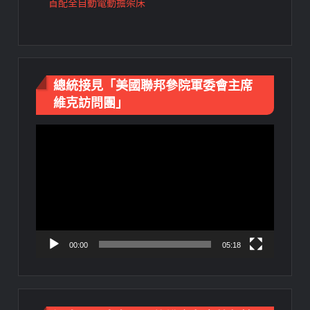
首配全自動電動擔架床
總統接見「美國聯邦參院軍委會主席
維克訪問團」
視
訊
播
放
器
00:00
05:18