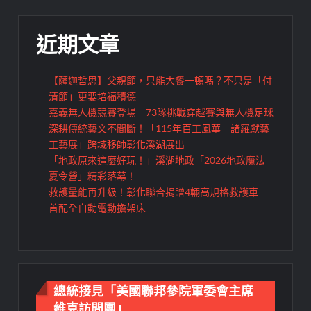
近期文章
【薩迦哲思】父親節，只能大餐一頓嗎？不只是「付
清節」更要培福積德
嘉義無人機競賽登場 73隊挑戰穿越賽與無人機足球
深耕傳統藝文不間斷！「115年百工風華 諸羅獻藝
工藝展」跨域移師彰化溪湖展出
「地政原來這麼好玩！」溪湖地政「2026地政魔法
夏令營」精彩落幕！
救護量能再升級！彰化聯合捐贈4輛高規格救護車
首配全自動電動擔架床
總統接見「美國聯邦參院軍委會主席
維克訪問團」