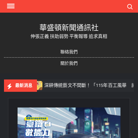
Skip
Search
to
content
華盛頓新聞通訊社
伸張正義 扶助弱勢 平衡報導 追求真相
聯絡我們
關於我們
機足球
深耕傳統藝文不間斷！「115年百工風華 諸羅獻
最新消息