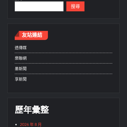
搜尋
友站連結
透傳媒
樂聯網
墨新聞
享新聞
歷年彙整
2026 年 8 月