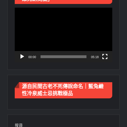
視
訊
播
放
器
00:00
05:18
源自民間古老不死傳說命名｜藍兔鹼
性冷泉威士忌挑戰極品
搜尋