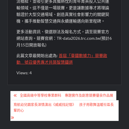
流橋樑，並吸引更多具備熱忱的青年菁英投入公共運
輸領域。這不僅是一場競賽，更是讓數據專才將理論
驗證於大型交通場域、創造真實社會影響力的關鍵契
機，攜手推動智慧交通與永續運輸邁向新里程碑。
更多活動資訊、徵選辦法及報名方式，請至競賽官方
網站查詢。競賽官網：TR-data2026.trc.com.tw(預計6
月15日開放報名)
此篇文章最開始出處為:
首屆「臺鐵數據力」競賽啟
動 號召優秀專才共築智慧鐵道
Views: 4
文
全國高級中等學校專業群科 專題實作及創意競賽優良作品展
章
育航幼兒園家長深情演出《威威找記憶》 孩子用歌舞溫暖社區長
導
輩的心
覽