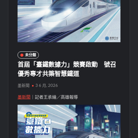
未分類
首屆「臺鐵數據力」競賽啟動 號召
優秀專才共築智慧鐵道
墨新聞
3 6 月, 2026
墨新聞
｜記者王承綸／高雄報導