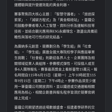
運體驗與提升營運效能的黃金利器。
賽事聚焦四大核心主題：「智慧守護者」、「旅途探
索家」、「減碳方程式」及「黃金樞紐站」。臺鐵公
司鼓勵參賽者導入人工智慧、資料分析及運輸科技等
技術，並結合觀光應用與ESG永續理念，激盪出具備前
瞻性與落地可行性的研究結晶。
為廣納多元創意，競賽劃分為「學生組」與「社會
組」。「學生組」廣邀全國大專院校學子與應屆畢業
生挑戰；「社會組」則歡迎各界人士、企業團隊及相
關領域從業人員組隊。參賽模式彈性，可採個人或至
多6人團隊報名，賽事最高獎金上看新臺幣15萬元。報
名時間自115年6月15日（星期一）上午10時起至115
年9月15日（星期二）下午6時止。參賽作品須至少運
用一筆臺鐵公司開放資料，並以鐵道或交通運輸相關
應用為核心，相關企劃書與報名程序皆須於競賽官網
線上完成。
臺鐵公司期望透過這場數據盛會，搭建產學研界的交