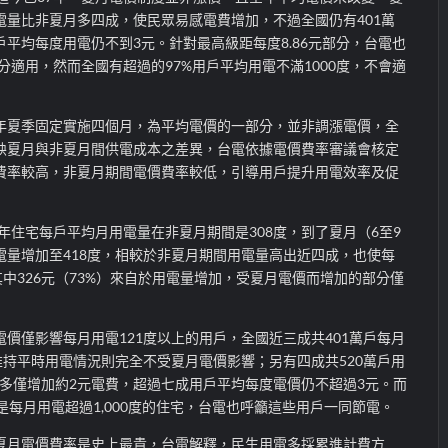
電量比非夏月多四成，使民眾易感電費增加，不過全國仍有401萬
平均每度用電仍不到3元。針對最高級距每度8.86元部分，台電也
部分適用，然而全國有超過的97%用戶平均用電不滿1000度，不會適
年夏季固定實施四個月，為平均電價的一部分，並非調漲電價，全
映夏月與非夏月間供電成本之差異，台電依據電價費率審議會核定
費率較高，非夏月期間電價費率較低，引導用戶提升用電效率及促
）年住宅每戶平均月用電量在非夏月期間是308度，到了夏月（6至9
電量增加至418度，相較於非夏月期間用電量高出近四成，也使每
其中326元（73%）來自於用電量增加，受夏月電價而增加的部分僅
價僅影響每月用電121度以上的用戶，全國近三成共401萬戶每月
維持平時用電情況則完全不受夏月電價影響；另有四成共520萬戶用
日最多僅增加約2元電費，超過七成用戶平均每度電價仍不超過3元。而
，是每月用電超過1,000度的住宅，台電也呼籲這些用戶一同節電。
夏月電價費率是史上最貴，台電解釋，民生用電多採累進計費方