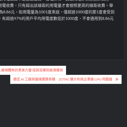
用電收費，只有超出該級距的用電量才會按照更高的級距收費。舉
為8.86元，如用電量為1001度來說，僅超過1000度的那1度會受到
有超過97%的用戶平均用電度數低於1000度，不會適用到8.86元
風 展現獨有的柔美力量 成員苦練到崩潰爆哭
鎖定 AI 工廠與邊緣運算商機 ZOTAC 擴大布局企業級 GPU 伺服器