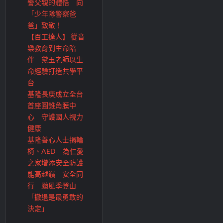
警父親的體悟 向
「少年隊警察爸
爸」致敬！
【百工達人】 從音
樂教育到生命陪
伴 黛玉老師以生
命經驗打造共學平
台
基隆長庚成立全台
首座圓錐角膜中
心 守護國人視力
健康
基隆善心人士捐輪
椅、AED 為仁愛
之家增添安全防護
能高越嶺 安全同
行 颱風季登山
「撤退是最勇敢的
決定」