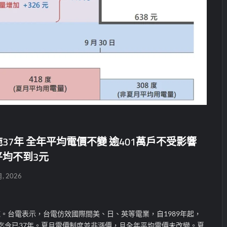
37年 全年平均電價不變 逾401萬戶不受影響
均不到3元
月, 2026
。台電表示，台電仿效國際間美、日、英等電業，自1989年起，
迄今已37年。夏月電價制度並非漲價，且全年平均電價未改變。夏