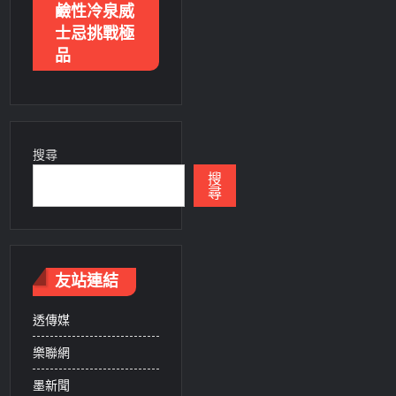
鹼性冷泉威
士忌挑戰極
品
搜尋
搜
尋
友站連結
透傳媒
樂聯網
墨新聞