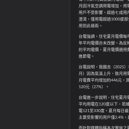
月因冷氣空調用電增加，用
用戶不受影響，超過七成用戶
澄清，僅用電超過1000度
用到此級距。
台電強調，住宅夏月電價每
年平均電價亦未改變。為反
的平均電價，夏月電價適用
進節電。
台電說明，我國去（2025
月）因為氣溫上升，致月用
月電費平均增加約446元，
120元（27%）。
台電進一步說明，住宅夏月電
平均用電在120度以下，若
電121至330度，夏月每
主要受影響的用戶僅2.4%
而針對媒體指稱本次實施之