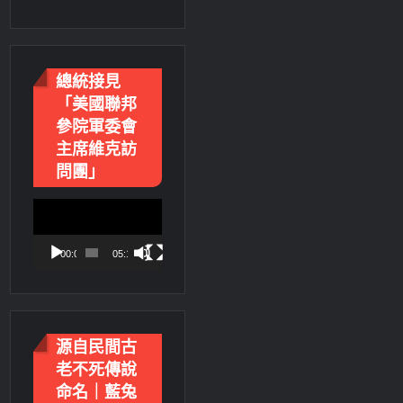
總統接見
「美國聯邦
參院軍委會
主席維克訪
問團」
視
訊
播
00:00
05:18
放
器
源自民間古
老不死傳說
命名｜藍兔