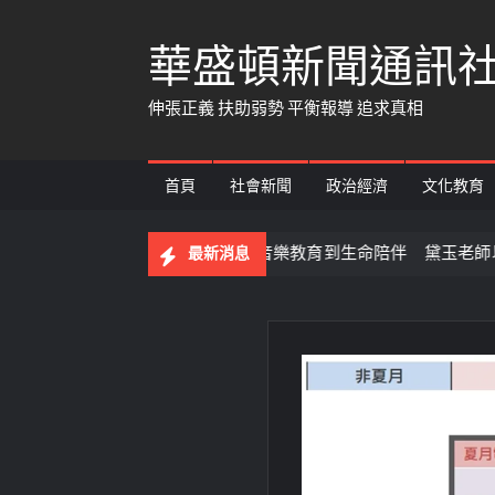
Skip
華盛頓新聞通訊
to
content
伸張正義 扶助弱勢 平衡報導 追求真相
首頁
社會新聞
政治經濟
文化教育
！
【百工達人】 從音樂教育到生命陪伴 黛玉老師以生命
最新消息