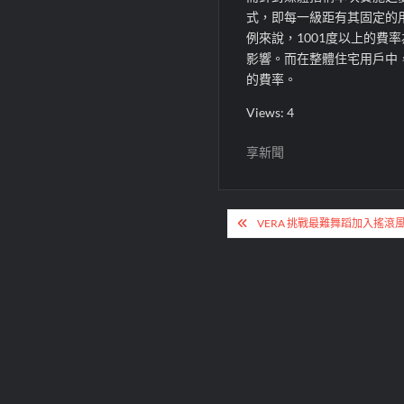
式，即每一級距有其固定的
例來說，1001度以上的費率
影響。而在整體住宅用戶中，
的費率。
Views: 4
享新聞
文
VERA 挑戰最難舞蹈加入搖滾
章
導
覽