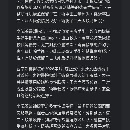
文西機器手臂系統後的首例婦科手術。手術過程中透
過高解析3D立體影像及靈活精準的機械手臂操作，完
整切除肌瘤並保留子宮，術中出血量極少，幾近零出
血，病人恢復情況良好，術後第二天即順利出院。
李佩蓁醫師指出，相較於傳統開腹手術，達文西機械
手臂手術具有傷口較小、出血較少、疼痛較輕及恢復
較快等優勢，尤其對於位置較深、需要精細縫合的子
宮肌瘤切除手術，更能展現微創手術的精準度與穩定
性，有助於保留子宮功能及提升術後恢復品質。
台南新樓醫院於2026年1月底正式引進達文西機械手
臂系統，象徵醫院微創手術發展邁入新里程碑。未來
將持續應用於婦科良性腫瘤、子宮內膜異位症、子宮
脫垂及部分婦癌手術等領域，提供病患更精準、安全
且舒適的治療選擇。
李佩蓁醫師提醒許多女性認為經血量多是體質問題而
忽略就醫，但若出現經血量異常增加、經期延長、貧
血、頭暈疲倦、頻尿或骨盆壓迫感等症狀，應儘早接
受婦科檢查。透過超音波等檢查方式，大多數子宮肌