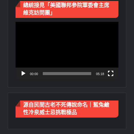
總統接見「美國聯邦參院軍委會主席
維克訪問團」
視
訊
播
放
器
00:00
05:18
源自民間古老不死傳說命名｜藍兔鹼
性冷泉威士忌挑戰極品