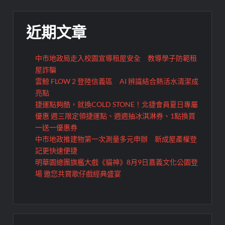
近期文章
中市地政局走入校園宣導租屋安全 教導學子防範租
屋詐騙
雲鯨 FLOW 2 登陸信義區 AI 辨識結合熱活水清潔成
亮點
捷運點夠酷，就換COLD STONE！北捷會員夏日專屬
優惠 週三限定領捷運點、週週抽冰淇淋券、1點換買
一送一優惠券
中市地政推建物第一次測量多元申辦 新成屋產權登
記更快速便捷
明華園總團旗艦大戲《貓神》8月9日嘉義文化公園登
場 邀您共賞歌仔戲經典盛宴