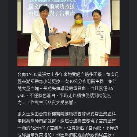
台南1名43歲張女士多年來飽受經血過多困擾，每次月
經來潮都需每小時更換一次40公分夜用衛生棉，並伴
隨大量血塊。長期失血導致嚴重貧血，血紅素僅8.5
g/dL，不僅臉色蒼白，平時走路稍快便感到喘促無
力，工作與生活品質大受影響。
張女士經由台南新樓醫院健康檢查發現異常至婦產科
李佩蓁醫師門診就醫，經超音波檢查發現子宮前壁有
一顆約5公分的子宮肌瘤，位置緊貼子宮內膜，不僅造
成經血量異常增加，也因壓迫膀胱而導致頻尿症狀。