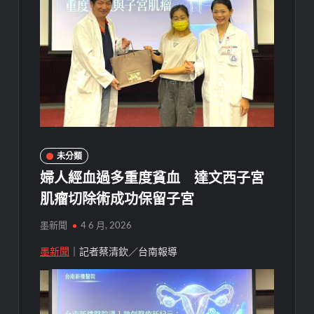
未分類
婦人經血過多重度貧血 達文西子宮
肌瘤切除術成功保留子宮
墨新聞
4 6 月, 2026
墨新聞
｜記者蔡清欽／台南報導