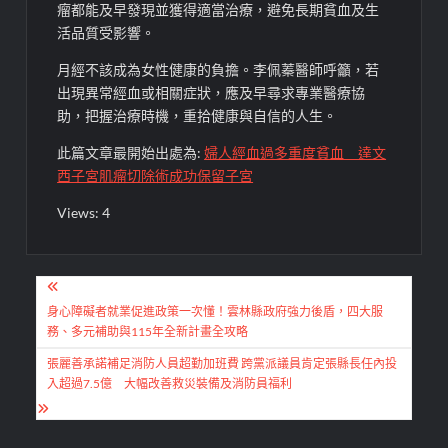
瘤都能及早發現並獲得適當治療，避免長期貧血及生
活品質受影響。
月經不該成為女性健康的負擔。李佩蓁醫師呼籲，若
出現異常經血或相關症狀，應及早尋求專業醫療協
助，把握治療時機，重拾健康與自信的人生。
此篇文章最開始出處為:
婦人經血過多重度貧血 達文
西子宮肌瘤切除術成功保留子宮
Views: 4
文
章
身心障礙者就業促進政策一次懂！雲林縣政府強力後盾，四大服
務、多元補助與115年全新計畫全攻略
導
張麗善承諾補足消防人員超勤加班費 跨黨派議員肯定張縣長任內投
覽
入超過7.5億 大幅改善救災裝備及消防員福利