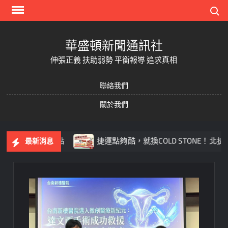
Skip
Search
to
content
華盛頓新聞通訊社
伸張正義 扶助弱勢 平衡報導 追求真相
聯絡我們
關於我們
活水清潔成亮點
捷運點夠酷，就換COLD STONE！北捷會
最新消息